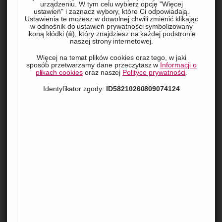
urządzeniu. W tym celu wybierz opcję "Więcej
ustawień" i zaznacz wybory, które Ci odpowiadają.
Ustawienia te możesz w dowolnej chwili zmienić klikając
w odnośnik do ustawień prywatności symbolizowany
ikoną kłódki (
), który znajdziesz na każdej podstronie
naszej strony internetowej.
Więcej na temat plików cookies oraz tego, w jaki
sposób przetwarzamy dane przeczytasz w
Informacji o
plikach cookies
oraz naszej
Polityce prywatności
.
Identyfikator zgody:
ID58210260809074124
Podróżowanie po malowniczych krajobrazach Włoch 
samochodem może być marzeniem wielu turystów, ale co 
zrobić, gdy nasz pojazd zostanie niespodziewanie 
zatrzymany przez lokalne władze? Zmagania z obcym 
systemem prawnym, barierą językową i skomplikowanymi 
procedurami mogą szybko przemienić wakacyjną przygodę w 
prawdziwy koszmar. W takiej sytuacji nieoceniona okazuje się 
pomoc doświadczonego polskiego adwokata, który zna 
specyfikę włoskiego prawa i może skutecznie przeprowadzić 