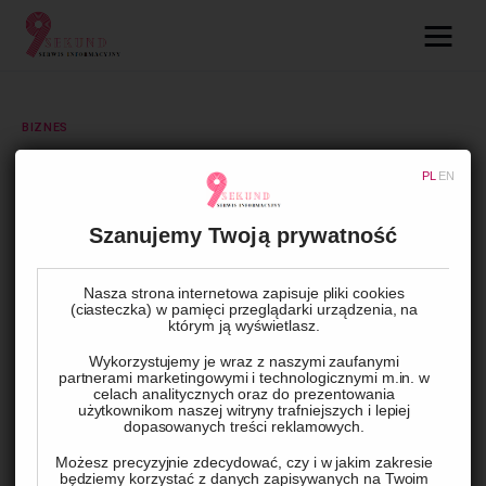
09.com.pl
Serwis informacyjny
BIZNES
Lifestyle
Jak polski adwokat może pomóc
PL
EN
odzyskać zatrzymany pojazd we
Dziecko
Włoszech
Szanujemy Twoją prywatność
Technologie
Nasza strona internetowa zapisuje pliki cookies
(ciasteczka) w pamięci przeglądarki urządzenia, na
BY
ADMIN
18 KWIETNIA, 2024
0
COMMENTS
Podróże
którym ją wyświetlasz.
Wykorzystujemy je wraz z naszymi zaufanymi
partnerami marketingowymi i technologicznymi m.in. w
Zdrowie
celach analitycznych oraz do prezentowania
użytkownikom naszej witryny trafniejszych i lepiej
dopasowanych treści reklamowych.
Możesz precyzyjnie zdecydować, czy i w jakim zakresie
będziemy korzystać z danych zapisywanych na Twoim