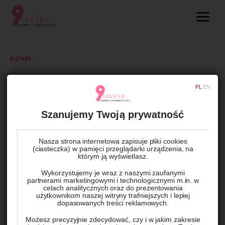
09.com.pl
Serwis informacyjny
BIZNES
Lifestyle
Kredyt na cztery koła
PL
EN
Dziecko
Szanujemy Twoją prywatność
BY
ADMIN
8 MARCA, 2024
0
COMMENTS
Technologie
Nasza strona internetowa zapisuje pliki cookies
(ciasteczka) w pamięci przeglądarki urządzenia, na
Podróże
którym ją wyświetlasz.
Wykorzystujemy je wraz z naszymi zaufanymi
Zdrowie
partnerami marketingowymi i technologicznymi m.in. w
celach analitycznych oraz do prezentowania
użytkownikom naszej witryny trafniejszych i lepiej
dopasowanych treści reklamowych.
Możesz precyzyjnie zdecydować, czy i w jakim zakresie