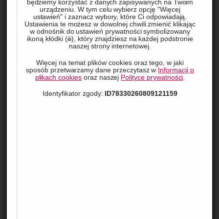
będziemy korzystać z danych zapisywanych na Twoim
urządzeniu. W tym celu wybierz opcję "Więcej
ustawień" i zaznacz wybory, które Ci odpowiadają.
Ustawienia te możesz w dowolnej chwili zmienić klikając
w odnośnik do ustawień prywatności symbolizowany
ikoną kłódki (
), który znajdziesz na każdej podstronie
naszej strony internetowej.
Więcej na temat plików cookies oraz tego, w jaki
sposób przetwarzamy dane przeczytasz w
Informacji o
plikach cookies
oraz naszej
Polityce prywatności
.
Zastanawiasz się, ile kredytu możesz wziąć na 
Identyfikator zgody:
ID78330260809121159
samochód? Wybór odpowiedniego finansowania jest 
kluczowy, aby cieszyć się nowym autem bez obaw o 
przyszłość finansową. Przyjrzyjmy się, jakie są kroki do 
wybrania optymalnej wysokości kredytu samochodowego.
Kiedy myślisz o nowym aucie…
Planowanie zakupu samochodu to zawsze ekscytujące 
przedsięwzięcie, ale jednocześnie wymaga przemyślanej 
decyzji finansowej. Wiele osób decyduje się na zaciągnięcie 