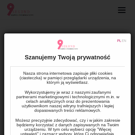
09.com.pl
Serwis informacyjny
BIZNES
PL
EN
Lifestyle
Wdrożenie Comarch ERP – Klucz
do sukcesu Twojego biznesu
Szanujemy Twoją prywatność
Dziecko
Nasza strona internetowa zapisuje pliki cookies
Technologie
(ciasteczka) w pamięci przeglądarki urządzenia, na
BY
ADMIN
12 WRZEŚNIA, 2024
0
COMMENTS
którym ją wyświetlasz.
Podróże
Wykorzystujemy je wraz z naszymi zaufanymi
partnerami marketingowymi i technologicznymi m.in. w
celach analitycznych oraz do prezentowania
Zdrowie
użytkownikom naszej witryny trafniejszych i lepiej
dopasowanych treści reklamowych.
Możesz precyzyjnie zdecydować, czy i w jakim zakresie
będziemy korzystać z danych zapisywanych na Twoim
urządzeniu. W tym celu wybierz opcję "Więcej
ustawień" i zaznacz wybory, które Ci odpowiadają.