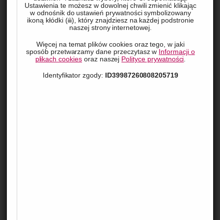
Ustawienia te możesz w dowolnej chwili zmienić klikając
w odnośnik do ustawień prywatności symbolizowany
ikoną kłódki (
), który znajdziesz na każdej podstronie
naszej strony internetowej.
Więcej na temat plików cookies oraz tego, w jaki
sposób przetwarzamy dane przeczytasz w
Informacji o
plikach cookies
oraz naszej
Polityce prywatności
.
Identyfikator zgody:
ID39987260808205719
W świecie biznesu, kontrola nad procesami i 
efektywność operacyjna to klucz do sukcesu. Jednym z 
narzędzi, które umożliwiają osiągnięcie tych celów, jest 
system Comarch ERP. Wdrożenie tego systemu to nie 
tylko techniczna zmiana, ale też ogromne wyzwanie 
organizacyjne. Czytaj dalej, aby dowiedzieć się, jak 
skutecznie przeprowadzić ten proces i jakie korzyści 
przyniesie Twojej firmie.
Co to jest Comarch ERP?