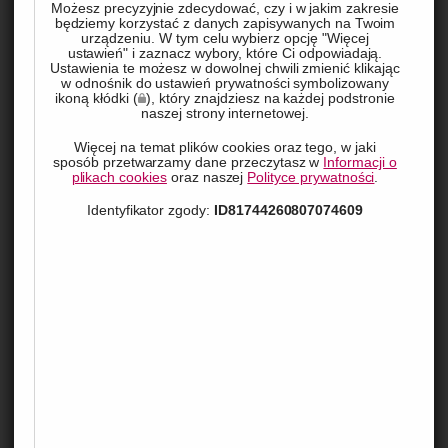
Możesz precyzyjnie zdecydować, czy i w jakim zakresie
W dynamicznie zmieniającym się świecie logistyki, coraz 
będziemy korzystać z danych zapisywanych na Twoim
urządzeniu. W tym celu wybierz opcję "Więcej
większe znaczenie odgrywa dostosowanie floty pojazdów do 
ustawień" i zaznacz wybory, które Ci odpowiadają.
Ustawienia te możesz w dowolnej chwili zmienić klikając
indywidualnych potrzeb przedsiębiorstwa. Zabudowy 
w odnośnik do ustawień prywatności symbolizowany
ikoną kłódki (
), który znajdziesz na każdej podstronie
samochodowe na platformie stają się kluczowym elementem 
naszej strony internetowej.
tej adaptacji. Dzięki elastyczności i modułowości tych 
Więcej na temat plików cookies oraz tego, w jaki
rozwiązań firmy transportowe mogą zyskać nie tylko 
sposób przetwarzamy dane przeczytasz w
Informacji o
plikach cookies
oraz naszej
Polityce prywatności
.
sprawniejszą organizację pracy, ale również poprawić swój 
Identyfikator zgody:
ID81744260807074609
wizerunek jako innowacyjne przedsiębiorstwa. W poniższym 
artykule przyjrzymy się, dlaczego personalizacja floty za 
pomocą zabudów samochodowych na platformie to strzał w 
dziesiątkę dla współczesnych firm.
Elastyczność zabudów
samochodowych na platformie
Zabudowy samochodowe na platformie cechuje wyjątkowa 