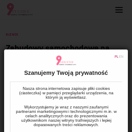
09.com.pl
Serwis informacyjny
BIZNES
Lifestyle
Zabudowy samochodowe na
platformie jako narzędzie
PL
EN
Dziecko
personalizacji floty w
nowoczesnych firmach
Szanujemy Twoją prywatność
Technologie
transportowych
Podróże
Nasza strona internetowa zapisuje pliki cookies
(ciasteczka) w pamięci przeglądarki urządzenia, na
którym ją wyświetlasz.
BY
ADMIN
19 CZERWCA, 2025
0
COMMENTS
Zdrowie
Wykorzystujemy je wraz z naszymi zaufanymi
partnerami marketingowymi i technologicznymi m.in. w
celach analitycznych oraz do prezentowania
użytkownikom naszej witryny trafniejszych i lepiej
dopasowanych treści reklamowych.