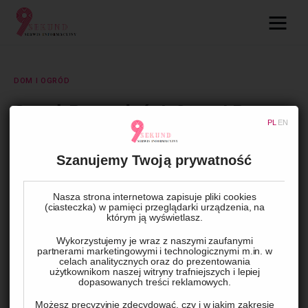
09.com.pl
Serwis informacyjny
DOM I OGRÓD
Lifestyle
Garaż Przyszłości: Steruj Bramą
PL
EN
Głosem i Smartfonem!
Dziecko
Szanujemy Twoją prywatność
Technologie
BY
ADMIN
18 SIERPNIA, 2024
0
COMMENTS
Nasza strona internetowa zapisuje pliki cookies
Podróże
(ciasteczka) w pamięci przeglądarki urządzenia, na
którym ją wyświetlasz.
Zdrowie
Wykorzystujemy je wraz z naszymi zaufanymi
partnerami marketingowymi i technologicznymi m.in. w
celach analitycznych oraz do prezentowania
użytkownikom naszej witryny trafniejszych i lepiej
dopasowanych treści reklamowych.
Możesz precyzyjnie zdecydować, czy i w jakim zakresie