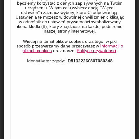
będziemy korzystać z danych zapisywanych na Twoim
urządzeniu. W tym celu wybierz opcję "Więcej
ustawień" i zaznacz wybory, które Ci odpowiadają.
Ustawienia te możesz w dowolnej chwili zmienić klikając
w odnośnik do ustawień prywatności symbolizowany
ikoną kłódki (
), który znajdziesz na każdej podstronie
naszej strony internetowej.
Więcej na temat plików cookies oraz tego, w jaki
sposób przetwarzamy dane przeczytasz w
Informacji o
plikach cookies
oraz naszej
Polityce prywatności
.
Czy wyobrażałeś sobie kiedyś, że sterowanie bramą 
Identyfikator zgody:
ID51322260807080348
garażową może być tak proste jak rozmowa z asystentem 
głosowym lub kilka kliknięć w smartfonie? Pozwól sobie na 
luksus kontrolowania dostępu do garażu bez względu na to, 
gdzie jesteś – dostosuj system do swoich potrzeb i ciesz się 
komfortem inteligentnej automatyzacji. Integracja z 
systemami zabezpieczeń zapewni Ci nie tylko wygodę, ale 
także bezprecedensowy poziom bezpieczeństwa Twojego 
domu. Troska o energooszczędność? Nie ma problemu – 
inteligentne sterowanie bramą współpracuje z innymi 