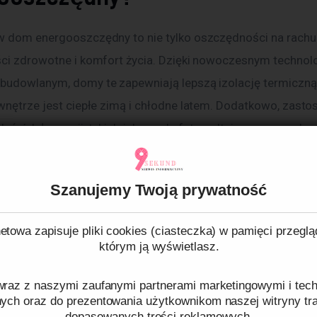
w dom energooszczędny to nie tylko oszczędności na rachun
ści zdrowotne i komfort życia. Dzięki nowoczesnym technolo
budowlanym, domy te zapewniają lepszą izolację termiczną,
 wnętrze jest ciepłe zimą i chłodne latem. Dodatkowo, zasto
 źródeł energii, takich jak panele fotowoltaiczne, pozwala 
czędności i niezależność energetyczną.
Szanujemy Twoją prywatność
owe cechy domów
ooszczędnych
etowa zapisuje pliki cookies (ciasteczka) w pamięci przeglą
którym ją wyświetlasz.
oszczędne charakteryzują się kilkoma kluczowymi cechami,
raz z naszymi zaufanymi partnerami marketingowymi i tech
je na tle tradycyjnych budynków. Przede wszystkim, mają on
nych oraz do prezentowania użytkownikom naszej witryny traf
cję termiczną, która minimalizuje straty ciepła. Ważnym ele
dopasowanych treści reklamowych.