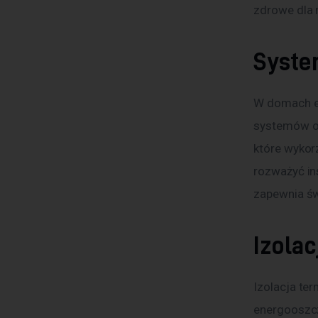
zdrowe dla
Syste
W domach e
systemów og
które wykor
rozważyć in
zapewnia świ
Izolac
Izolacja te
energooszcz