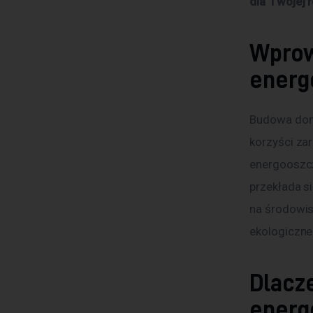
dla Twojej r
Wprow
energ
Budowa domu
korzyści za
energooszcz
przekłada s
na środowis
ekologiczne
Dlacz
energ