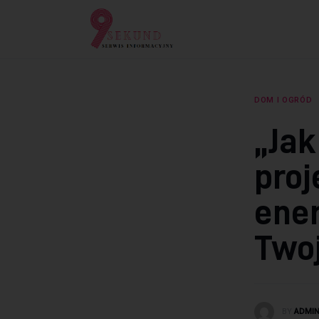
Lifestyle
Dziecko
Technologie
DOM I OGRÓD
Podróże
„Ja
Zdrowie
pro
ene
Twoj
BY
ADMI