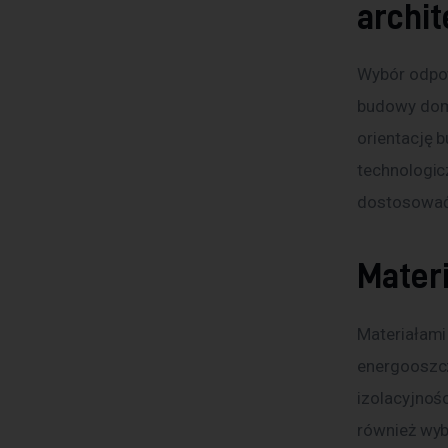
archi
Wybór odpow
budowy dom
orientację 
technologic
dostosować 
Materi
Materiałami
energooszcz
izolacyjnośc
również wybi