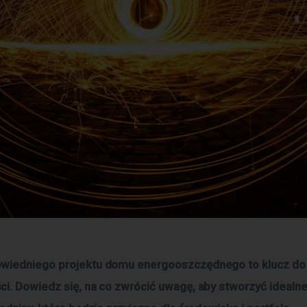
wiedniego projektu domu energooszczędnego to klucz do 
i. Dowiedz się, na co zwrócić uwagę, aby stworzyć idealne