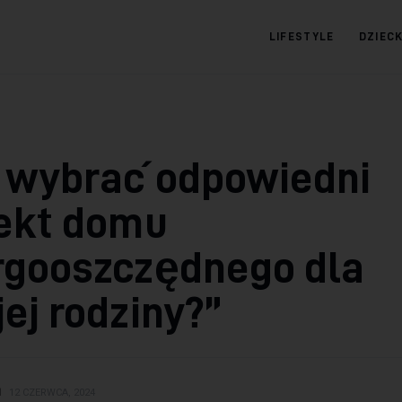
LIFESTYLE
DZIEC
09.com.pl
Serwis informacyjny
k wybrać odpowiedni
jekt domu
rgooszczędnego dla
ej rodziny?”
N
12 CZERWCA, 2024