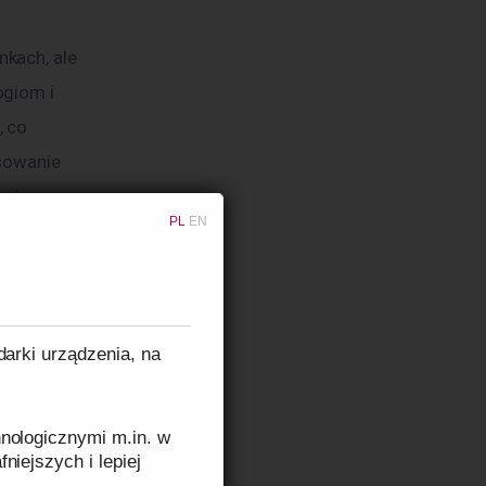
kach, ale 
giom i 
 co 
sowanie 
na jeszcze 
PL
EN
darki urządzenia, na
 które 
nologicznymi m.in. w
e bardzo 
niejszych i lepiej
mentem jest 