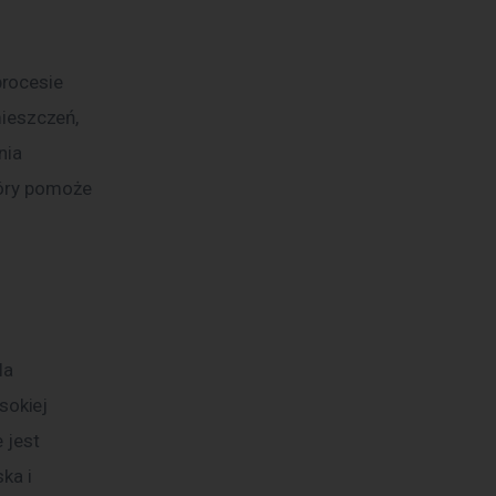
rocesie 
eszczeń, 
ia 
tóry pomoże 
a 
okiej 
 jest 
ka i 