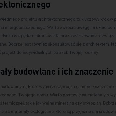
tektonicznego
iedniego projektu architektonicznego to kluczowy krok w p
u energooszczędnego. Warto zwrócić uwagę na układ pomi
budynku względem stron świata oraz zastosowane rozwiązan
zne. Dobrze jest również skonsultować się z architektem, k
projekt do indywidualnych potrzeb Twojej rodziny.
ały budowlane i ich znaczenie
 budowlanymi, które wybierzesz, mają ogromne znaczenie dl
ędności Twojego domu. Warto postawić na materiały o wys
i termicznej, takie jak wełna mineralna czy styropian. Dobrze
erać materiały ekologiczne, które są przyjazne dla środowis