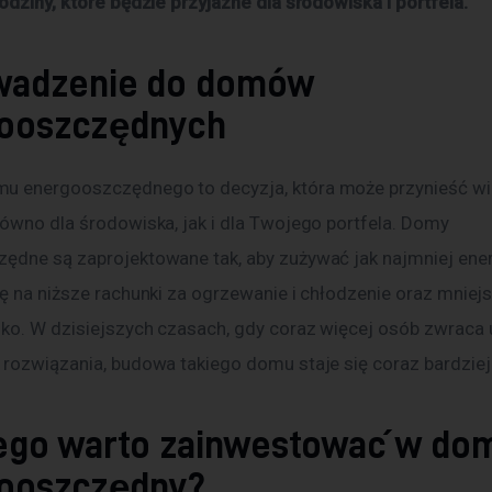
odziny, które będzie przyjazne dla środowiska i portfela.
adzenie do domów
ooszczędnych
 energooszczędnego to decyzja, która może przynieść wie
równo dla środowiska, jak i dla Twojego portfela. Domy 
ędne są zaprojektowane tak, aby zużywać jak najmniej energ
ię na niższe rachunki za ogrzewanie i chłodzenie oraz mniej
ko. W dzisiejszych czasach, gdy coraz więcej osób zwraca
 rozwiązania, budowa takiego domu staje się coraz bardziej
ego warto zainwestować w do
ooszczędny?