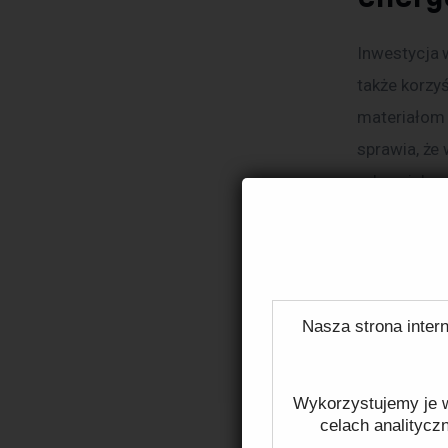
Inwestycja 
także korzy
materiałom 
sprawia, że
odnawialnych
większe osz
Klucz
energ
Nasza strona intern
Domy energo
Wykorzystujemy je w
wyróżniają 
celach analitycz
dobrą izola