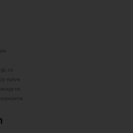
le 
ii, co 
szy wpływ 
 uwagę na 
 popularna.
m