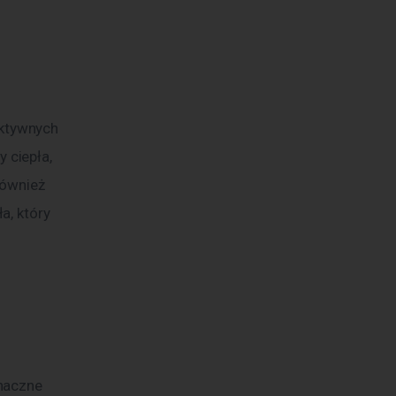
ktywnych 
ciepła, 
również 
, który 
naczne 