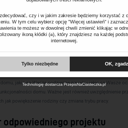
zelność budynku, co zapobiega niekontrolowanemu przepły
zdecydować, czy i w jakim zakresie będziemy korzystać z
Ponadto, domy te często wykorzystują nowoczesne systemy
niu. W tym celu wybierz opcję "Więcej ustawień" i zaznacz
i chłodzenia, które są bardziej efektywne energetycznie.
awienia te możesz w dowolnej chwili zmienić klikając w odn
lizowany ikoną kłódki (
), który znajdziesz na każdej podst
internetowej.
a potrzeb Twojej rodziny
ków cookies oraz tego, w jaki sposób przetwarzamy dane pr
o plikach cookies
oraz naszej
Polityce prywatności
.
Tylko niezbędne
OK, zgadz
dujesz się na konkretny projekt domu energooszczędnego,
rzeanalizować potrzeby Twojej rodziny. Zastanów się, ile os
Identyfikator zgody:
ID61848260808134129
domu, jakie są Wasze codzienne nawyki i jakie są Wasze oc
Technologię dostarcza
PrzepisNaCiasteczka.pl
nkcjonalności domu. Ważne jest również uwzględnienie prz
ch jak powiększenie rodziny czy zmiana trybu pracy.
 odpowiedniego projektu