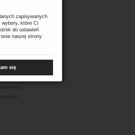
wowi 
 danych zapisywanych
 
 wybory, które Ci
ośnik do ustawień
ronie naszej strony
zeczytasz w
Informacji
am się
 warto 
ób będzie 
zekiwania 
yszłych 