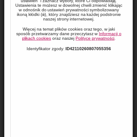
ustawień" i zaznacz wybory, które Ci odpowiadają.
Ustawienia te możesz w dowolnej chwili zmienić klikając
w odnośnik do ustawień prywatności symbolizowany
ikoną kłódki (
), który znajdziesz na każdej podstronie
naszej strony internetowej.
Więcej na temat plików cookies oraz tego, w jaki
sposób przetwarzamy dane przeczytasz w
Informacji o
plikach cookies
oraz naszej
Polityce prywatności
.
Identyfikator zgody:
ID42110260807055356
 Folia aluminiowa to produkt, który znamy i stosujemy na 
co dzień, często nie zdając sobie sprawy z jego wielu 
zastosowań. W tym artykule przyjrzymy się bliżej temu 
niepozornemu, lecz niezwykle przydatnemu materiałowi, 
który okazuje się być nieocenionym pomocnikiem w 
naszych kuchniach. 
Czym jest folia aluminiowa?