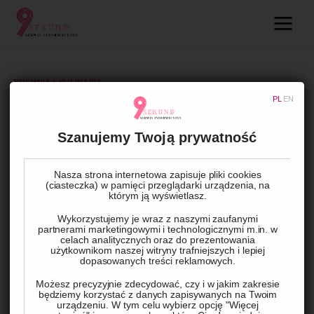
09.com.pl
Serwis informacyjny
KUCHNIA I KULINARIA
PL
EN
Lifestyle
Folia aluminiowa: nieoceniony
pomocnik w kuchni
Szanujemy Twoją prywatność
Dziecko
Technologie
Nasza strona internetowa zapisuje pliki cookies
BY
ADMIN
18 LUTEGO, 2025
0
COMMENTS
(ciasteczka) w pamięci przeglądarki urządzenia, na
którym ją wyświetlasz.
Podróże
Wykorzystujemy je wraz z naszymi zaufanymi
partnerami marketingowymi i technologicznymi m.in. w
celach analitycznych oraz do prezentowania
Zdrowie
użytkownikom naszej witryny trafniejszych i lepiej
dopasowanych treści reklamowych.
Możesz precyzyjnie zdecydować, czy i w jakim zakresie
będziemy korzystać z danych zapisywanych na Twoim
urządzeniu. W tym celu wybierz opcję "Więcej