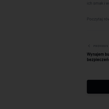
ich smak i 
Poczytaj ró
Nawig
PREVIOUS
Wynajem bus
bezpieczeń