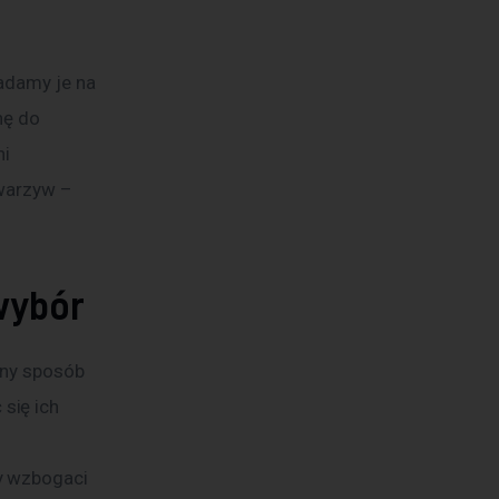
adamy je na 
hę do 
i 
warzyw – 
wybór
tny sposób 
się ich 
 
y wzbogaci 