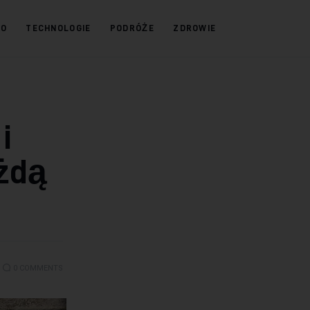
KO
TECHNOLOGIE
PODRÓŻE
ZDROWIE
i
żdą
0
COMMENTS