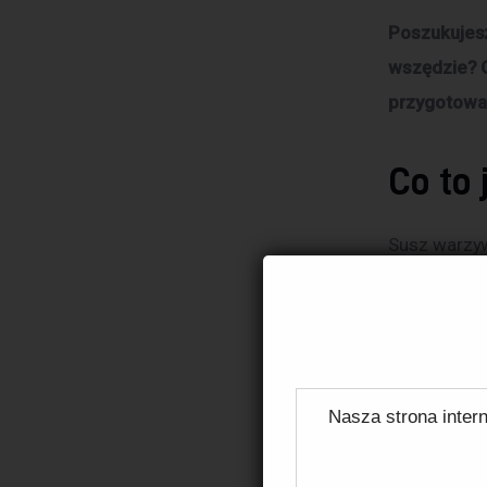
Poszukujesz
wszędzie? O
przygotowan
Co to
Susz warzyw
proces susz
żywności, k
wartości od
jak zupy, so
Nasza strona intern
Jakie