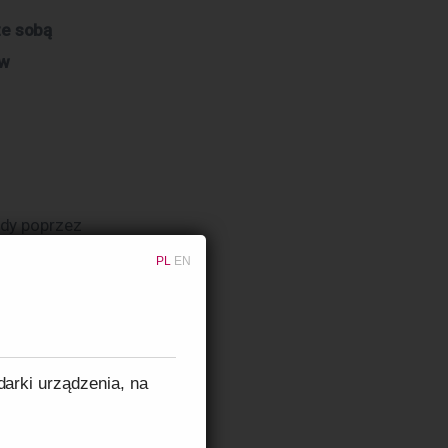
e sobą 
w 
dy poprzez 
wacji 
PL
EN
utraty ich 
, takich 
u. 
darki urządzenia, na