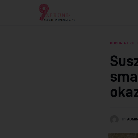
Lifestyle
Dziecko
Technologie
KUCHNIA I KUL
Podróże
Susz
Zdrowie
sma
oka
BY
ADMI