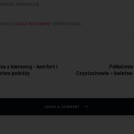
wartość odżywczą.
wnież o 
susz warzywny
 właśnie tutaj. 
acja wpisu
a z kierowcą – komfort i
Półkolonie 
stwo podróży
Częstochowie – świetne 
LEAVE A COMMENT