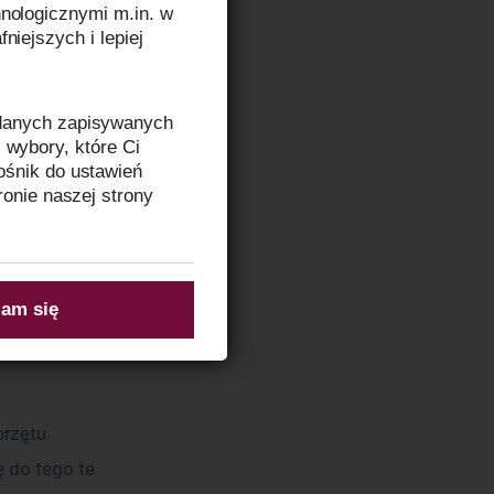
nologicznymi m.in. w
niejszych i lepiej
warzywa są 
wny jest 
eczkę czy 
 danych zapisywanych
traw. 
 wybory, które Ci
ośnik do ustawień
ronie naszej strony
rtości 
entruje 
zeczytasz w
Informacji
am się
rzętu. 
 do tego te 