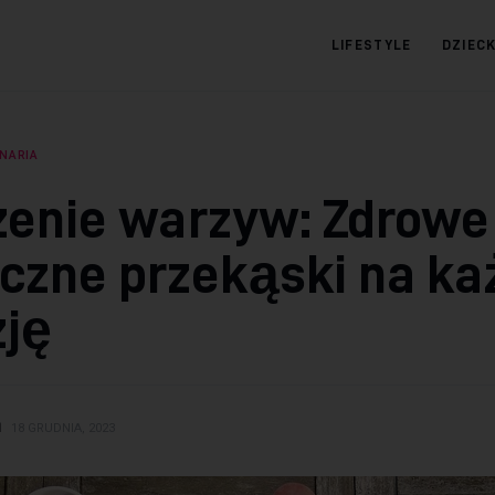
LIFESTYLE
DZIEC
09.com.pl
Serwis informacyjny
INARIA
enie warzyw: Zdrowe 
czne przekąski na ka
zję
N
18 GRUDNIA, 2023