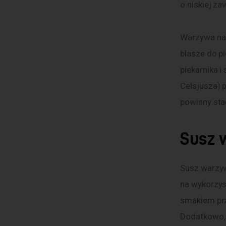
o niskiej za
Warzywa nale
blasze do p
piekarnika i
Celsjusza) 
powinny stać
Susz 
Susz warzyw
na wykorzys
smakiem prze
Dodatkowo, 