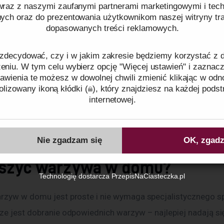
raz z naszymi zaufanymi partnerami marketingowymi i tech
nych oraz do prezentowania użytkownikom naszej witryny traf
rzyw ma wiele zalet. Przede wszystkim, pozbawione wody 
dopasowanych treści reklamowych.
jsze, co ułatwia ich przechowywanie i transport. Susz warzy
dzo wygodny – możesz go zabrać ze sobą do pracy, na wyci
zdecydować, czy i w jakim zakresie będziemy korzystać z
i mieć zawsze pod ręką zdrową przekąskę lub dodatek do po
niu. W tym celu wybierz opcję "Więcej ustawień" i zaznacz
awienia te możesz w dowolnej chwili zmienić klikając w odn
lizowany ikoną kłódki (
), który znajdziesz na każdej podst
wszystko. Suszone warzywa zachowują większość swoich wa
internetowej.
 w tym witaminy i minerały. Co więcej, proces suszenia konc
ków cookies oraz tego, w jaki sposób przetwarzamy dane pr
, dzięki czemu stają się one bardziej aromatyczne.
o plikach cookies
oraz naszej
Polityce prywatności
.
Nie zgadzam się
OK, zgadz
uszyć warzywa w domu?
Identyfikator zgody:
ID86033260807043346
Technologię dostarcza
PrzepisNaCiasteczka.pl
rzyw w domu jest proste i nie wymaga specjalistycznego sp
ze jest dobranie odpowiednich warzyw – najlepiej nadają się