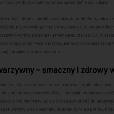
wartości wody, takie jak marchew, buraki, dynia czy cukinia. 
ży umyć, obrać i pokroić na cienkie plasterki. Następnie ukł
ieczenia, nie pozwalając im na dotykanie się. Wkładamy blac
 suszymy warzywa przy niskiej temperaturze (ok. 50-70 stopn
przez kilka godzin. Ważne jest regularne sprawdzanie stanu 
 się chrupkie, ale nie spieczone.
warzywny – smaczny i zdrowy 
ny to nie tylko zdrowa i smaczna przekąska, ale także świe
tanie sezonowych warzyw. Dzięki suszeniu możemy cieszyć 
z cały rok, nie martwiąc się o ich przydatność do spożycia.
susz warzywny to doskonały dodatek do wielu potraw, któr