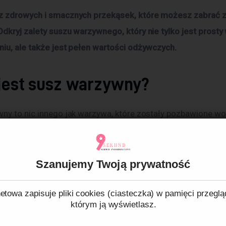
 zdrowych i smacznych przekąsek, które możesz zabrać z
dkryj zalety suszu warzywnego, który nie tylko jest prosty 
iu, ale także jest pełen wartości odżywczych.
 jest susz warzywny?
ny to nic innego jak warzywa, które zostały pozbawione wo
enia. Suszenie jest jednym z najstarszych sposobów konser
tóre pozwala na długotrwałe przechowywanie produktów bez 
żywczych. Suszone warzywa można dodać do różnych potraw
Szanujemy Twoją prywatność
sy, sałatki czy dania główne, dodając im głębi smaku i aromat
etowa zapisuje pliki cookies (ciasteczka) w pamięci przeglą
którym ją wyświetlasz.
 są zalety suszu warzywnego?