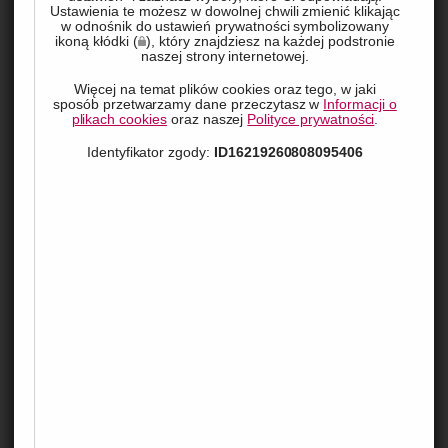
Ustawienia te możesz w dowolnej chwili zmienić klikając
w odnośnik do ustawień prywatności symbolizowany
ikoną kłódki (
), który znajdziesz na każdej podstronie
naszej strony internetowej.
Więcej na temat plików cookies oraz tego, w jaki
sposób przetwarzamy dane przeczytasz w
Informacji o
plikach cookies
oraz naszej
Polityce prywatności
.
Identyfikator zgody:
ID16219260808095406
Organizacja jakiejkolwiek imprezy to nie lada wyzwanie. 
Spraw, o które trzeba zadbać jest wiele, a jednym z 
najważniejszych jest catering. Jak wybrać idealną ofertę 
cateringu imprezowego? Oto kilka wskazówek, które 
mogą Ci w tym pomóc.
Co to jest catering imprezowy?
Catering imprezowy to usługa dostarczania jedzenia i 
napojów na różnego rodzaju eventy – od małych prywatnych 
przyjęć, przez duże imprezy firmowe, aż po huczne wesela. 