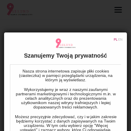
09.com.pl
Serwis informacyjny
LIFESTYLE
PL
EN
Lifestyle
Catering imprezowy – jak
wybrać idealną ofertę?
Szanujemy Twoją prywatność
Dziecko
Nasza strona internetowa zapisuje pliki cookies
Technologie
(ciasteczka) w pamięci przeglądarki urządzenia, na
BY
ADMIN
16 LIPCA, 2023
0
COMMENTS
którym ją wyświetlasz.
Podróże
Wykorzystujemy je wraz z naszymi zaufanymi
partnerami marketingowymi i technologicznymi m.in. w
celach analitycznych oraz do prezentowania
Zdrowie
użytkownikom naszej witryny trafniejszych i lepiej
dopasowanych treści reklamowych.
Możesz precyzyjnie zdecydować, czy i w jakim zakresie
będziemy korzystać z danych zapisywanych na Twoim
urządzeniu. W tym celu wybierz opcję "Więcej
ustawień" i zaznacz wybory, które Ci odpowiadają.