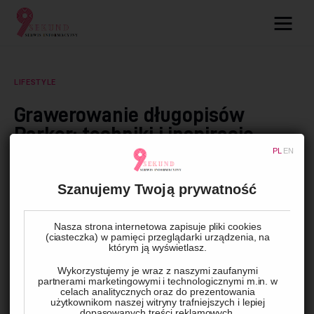
09.com.pl
Serwis informacyjny
LIFESTYLE
Lifestyle
Grawerowanie długopisów
Parker: techniki i inspiracje
Dziecko
PL
EN
Technologie
BY
ADMIN
5 GRUDNIA, 2024
0
COMMENTS
Szanujemy Twoją prywatność
Podróże
Nasza strona internetowa zapisuje pliki cookies
Długopis Parker z grawerem to synonim elegancji i klasy. 
(ciasteczka) w pamięci przeglądarki urządzenia, na
Zdrowie
którym ją wyświetlasz.
Grawerowanie na tych ekskluzywnych długopisach dodaje im 
indywidualnego charakteru, czyniąc je idealnym prezentem, 
Wykorzystujemy je wraz z naszymi zaufanymi
partnerami marketingowymi i technologicznymi m.in. w
narzędziem promocyjnym lub pamiątką. Jakie techniki 
celach analitycznych oraz do prezentowania
użytkownikom naszej witryny trafniejszych i lepiej
grawerowania są najczęściej stosowane i jakie wzory cieszą 
dopasowanych treści reklamowych.