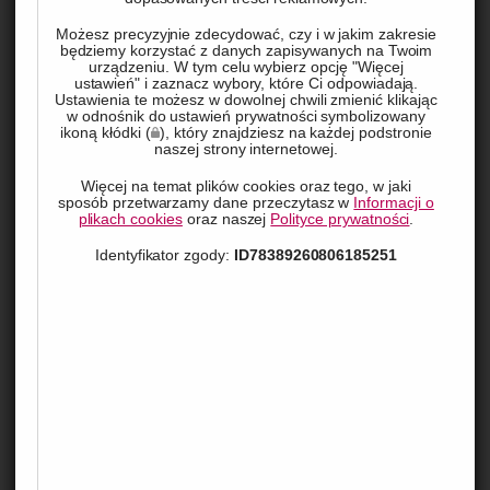
się największą popularnością?
Możesz precyzyjnie zdecydować, czy i w jakim zakresie
będziemy korzystać z danych zapisywanych na Twoim
urządzeniu. W tym celu wybierz opcję "Więcej
ustawień" i zaznacz wybory, które Ci odpowiadają.
Ustawienia te możesz w dowolnej chwili zmienić klikając
w odnośnik do ustawień prywatności symbolizowany
ikoną kłódki (
), który znajdziesz na każdej podstronie
Techniki grawerowania długopisów
naszej strony internetowej.
Parker
Więcej na temat plików cookies oraz tego, w jaki
sposób przetwarzamy dane przeczytasz w
Informacji o
plikach cookies
oraz naszej
Polityce prywatności
.
Grawerowanie laserowe
Identyfikator zgody:
ID78389260806185251
Grawerowanie laserowe to jedna z najpopularniejszych 
metod stosowanych na długopisach Parker. Technika ta 
polega na precyzyjnym usunięciu warstwy materiału przy 
użyciu wiązki laserowej, co pozwala na uzyskanie trwałego i 
wyraźnego wzoru. Laser doskonale sprawdza się na 
powierzchniach metalowych, takich jak stal nierdzewna czy 
mosiądz, z których wykonane są długopisy Parker.