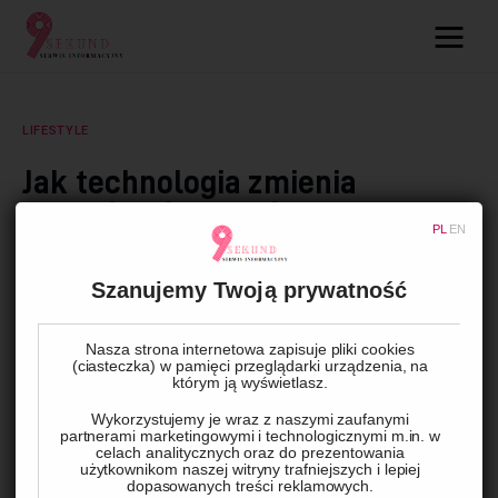
09.com.pl
Serwis informacyjny
LIFESTYLE
Lifestyle
Jak technologia zmienia
zarządzanie wynajmem
Dziecko
PL
EN
mieszkań w Warszawie?
Technologie
Szanujemy Twoją prywatność
BY
REDAKCJA
14 PAŹDZIERNIKA, 2025
0
COMMENTS
Podróże
Nasza strona internetowa zapisuje pliki cookies
(ciasteczka) w pamięci przeglądarki urządzenia, na
którym ją wyświetlasz.
Zdrowie
W dzisiejszych czasach technologia odgrywa kluczową rolę 
Wykorzystujemy je wraz z naszymi zaufanymi
w wielu dziedzinach życia, w tym również w zarządzaniu 
partnerami marketingowymi i technologicznymi m.in. w
celach analitycznych oraz do prezentowania
wynajmem nieruchomości. Warszawa, jako dynamicznie 
użytkownikom naszej witryny trafniejszych i lepiej
dopasowanych treści reklamowych.
rozwijające się miasto, stała się miejscem, gdzie 