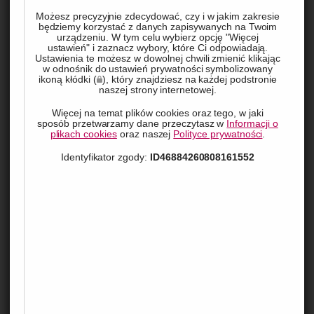
nowoczesne narzędzia cyfrowe wprowadzają rewolucyjne 
Możesz precyzyjnie zdecydować, czy i w jakim zakresie
będziemy korzystać z danych zapisywanych na Twoim
zmiany w procesie wynajmu mieszkań. Automatyzacja 
urządzeniu. W tym celu wybierz opcję "Więcej
ustawień" i zaznacz wybory, które Ci odpowiadają.
ogłoszeń, zdalne podpisywanie umów, wirtualne prezentacje 
Ustawienia te możesz w dowolnej chwili zmienić klikając
w odnośnik do ustawień prywatności symbolizowany
nieruchomości czy aplikacje do zarządzania najmem to tylko 
ikoną kłódki (
), który znajdziesz na każdej podstronie
naszej strony internetowej.
niektóre z innowacji, które przekształcają rynek. W niniejszym 
artykule przyjrzymy się, jakie korzyści przynosi zastosowanie 
Więcej na temat plików cookies oraz tego, w jaki
sposób przetwarzamy dane przeczytasz w
Informacji o
technologii zarówno właścicielom, jak i najemcom oraz jak 
plikach cookies
oraz naszej
Polityce prywatności
.
usprawniają one komunikację, rozliczenia i monitorowanie 
Identyfikator zgody:
ID46884260808161552
stanu mieszkania w czasie rzeczywistym.
Automatyzacja ogłoszeń i proces
wynajmu
W przeszłości proces wynajmu mieszkań był czasochłonny i 
wymagał dużego zaangażowania zarówno ze strony 
właściciela, jak i potencjalnego najemcy. Dzisiaj, dzięki 