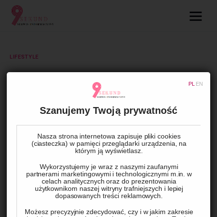
09.com.pl
Serwis informacyjny
LIFESTYLE
Lifestyle
Klucz do wyboru auta
PL
EN
Dziecko
Szanujemy Twoją prywatność
BY
ADMIN
9 MARCA, 2024
0
COMMENTS
Technologie
Nasza strona internetowa zapisuje pliki cookies
(ciasteczka) w pamięci przeglądarki urządzenia, na
Podróże
którym ją wyświetlasz.
Wykorzystujemy je wraz z naszymi zaufanymi
Zdrowie
partnerami marketingowymi i technologicznymi m.in. w
celach analitycznych oraz do prezentowania
użytkownikom naszej witryny trafniejszych i lepiej
dopasowanych treści reklamowych.
Możesz precyzyjnie zdecydować, czy i w jakim zakresie