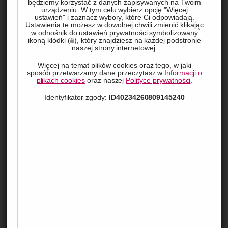
będziemy korzystać z danych zapisywanych na Twoim
urządzeniu. W tym celu wybierz opcję "Więcej
ustawień" i zaznacz wybory, które Ci odpowiadają.
Ustawienia te możesz w dowolnej chwili zmienić klikając
w odnośnik do ustawień prywatności symbolizowany
ikoną kłódki (
), który znajdziesz na każdej podstronie
naszej strony internetowej.
Więcej na temat plików cookies oraz tego, w jaki
sposób przetwarzamy dane przeczytasz w
Informacji o
Czy zastanawiasz się nad zakupem samochodu, ale nie 
plikach cookies
oraz naszej
Polityce prywatności
.
wiesz, od czego zacząć? Poznaj najważniejsze aspekty, 
Identyfikator zgody:
ID40234260809145240
które pomogą Ci podjąć najlepszą decyzję i cieszyć się 
wybranym pojazdem na lata.
Przed zakupem – co musisz wiedzieć?
Zakup samochodu to ważna decyzja, która może mieć 
długotrwałe konsekwencje dla Twojego budżetu i komfortu 
podróżowania. Zanim zaczniesz przeglądać oferty i 
odwiedzać salony samochodowe, warto zastanowić się nad 
kilkoma kluczowymi kwestiami. Przede wszystkim, określ 