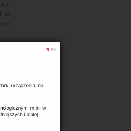
złym 
, po 
agę i 
PL
EN
yzują ją 
atyna czy 
darki urządzenia, na
 Klasyczne 
się dół, co 
nologicznymi m.in. w
niejszych i lepiej