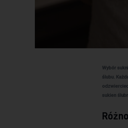
Wybór sukni
ślubu. Każd
odzwiercied
sukien ślub
Różno