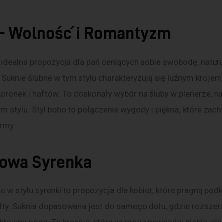
– Wolność i Romantyzm
 idealna propozycja dla pań ceniących sobie swobodę, natura
Suknie ślubne w tym stylu charakteryzują się luźnym krojem,
oronek i haftów. To doskonały wybór na śluby w plenerze, na
m stylu. Styl boho to połączenie wygody i piękna, które zac
rmy.
owa Syrenka
e w stylu syrenki to propozycja dla kobiet, które pragną podk
łty. Suknia dopasowana jest do samego dołu, gdzie rozszerz