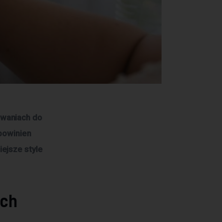
waniach do 
powinien 
ejsze style 
ych