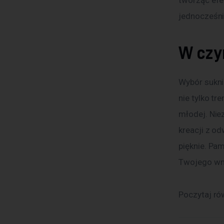
tworząc efe
jednocześni
W czy
Wybór sukni
nie tylko tr
młodej. Nie
kreacji z od
pięknie. Pam
Twojego wnę
Poczytaj ró