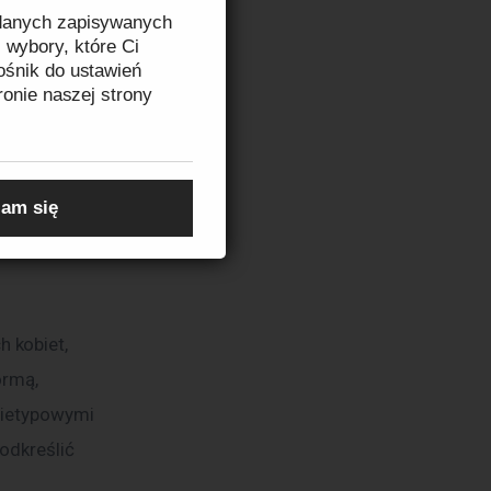
 danych zapisywanych
 wybory, które Ci
one, często 
ośnik do ustawień
t idealny 
ronie naszej strony
k. Warto 
tyczne w 
zeczytasz w
Informacji
am się
 kobiet, 
ormą, 
nietypowymi 
odkreślić 