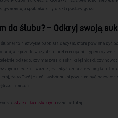
ktowny ogon. To kreacja, która wymaga pewności siebie, ale
e gwarantuje spektakularny efekt i podziw gości.
m do ślubu? – Odkryj swoją suk
 ślubnej to niezwykle osobista decyzja, która powinna być 
endami, ale przede wszystkim preferencjami i typem sylwetki
zależnie od tego, czy marzysz o sukni księżniczki, czy nowoc
ważnymi cięciami, ważne jest, abyś czuła się w niej komforto
iętaj, że to Twój dzień i wybór sukni powinien być odzwierc
trza i marzeń.
wnież o 
style sukien ślubnych
 właśnie tutaj. 