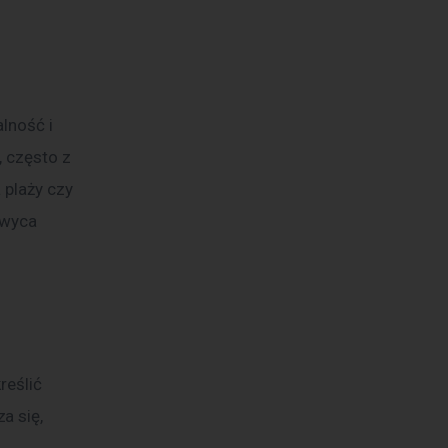
lność i 
 często z 
 plaży czy 
hwyca 
reślić 
a się, 