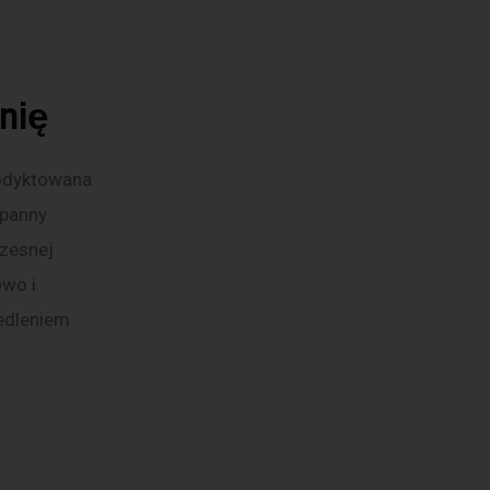
 
nię
podyktowana 
 panny 
zesnej 
wo i 
iedleniem 