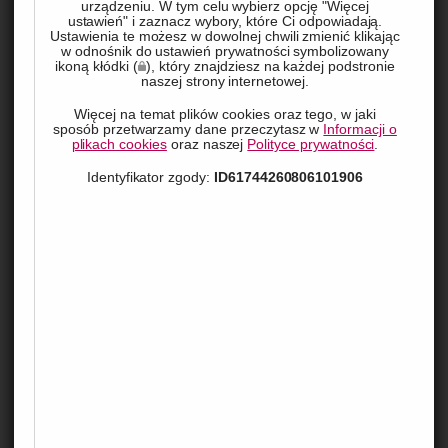
urządzeniu. W tym celu wybierz opcję "Więcej
ustawień" i zaznacz wybory, które Ci odpowiadają.
Ustawienia te możesz w dowolnej chwili zmienić klikając
w odnośnik do ustawień prywatności symbolizowany
ikoną kłódki (
), który znajdziesz na każdej podstronie
naszej strony internetowej.
Więcej na temat plików cookies oraz tego, w jaki
sposób przetwarzamy dane przeczytasz w
Informacji o
plikach cookies
oraz naszej
Polityce prywatności
.
Wybór pierwszego roweru dla nastolatka może być 
Identyfikator zgody:
ID61744260806101906
ekscytującym, ale też nieco zagmatwanym zadaniem. Od 
sportowych modeli po miejskie stylizacje, rynek oferuje 
szeroki wybór opcji. Przeczytaj, jakie aspekty wziąć pod 
uwagę, by wybrać rower, który najlepiej pasuje do potrzeb i 
stylu życia młodego człowieka.
Rower dopasowany do stylu życia
Wybór roweru dla nastolatka powinien być przemyślaną 
decyzją, opartą na jego zainteresowaniach i aktywnościach 