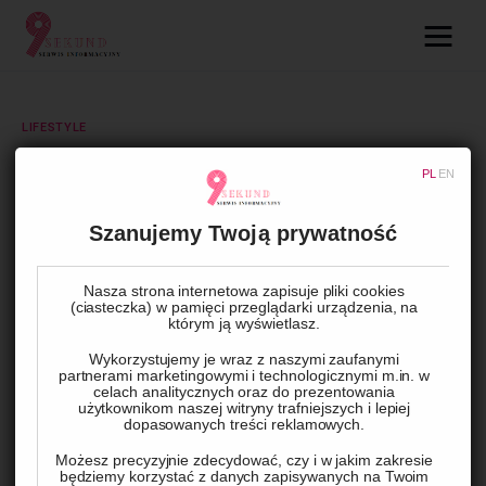
09.com.pl
Serwis informacyjny
LIFESTYLE
Lifestyle
Na Dwa Koła: Jak Wybrać
PL
EN
Idealny Rower dla Nastolatka?
Dziecko
Szanujemy Twoją prywatność
Technologie
BY
ADMIN
10 CZERWCA, 2024
0
COMMENTS
Nasza strona internetowa zapisuje pliki cookies
(ciasteczka) w pamięci przeglądarki urządzenia, na
którym ją wyświetlasz.
Podróże
Wykorzystujemy je wraz z naszymi zaufanymi
partnerami marketingowymi i technologicznymi m.in. w
Zdrowie
celach analitycznych oraz do prezentowania
użytkownikom naszej witryny trafniejszych i lepiej
dopasowanych treści reklamowych.
Możesz precyzyjnie zdecydować, czy i w jakim zakresie
będziemy korzystać z danych zapisywanych na Twoim