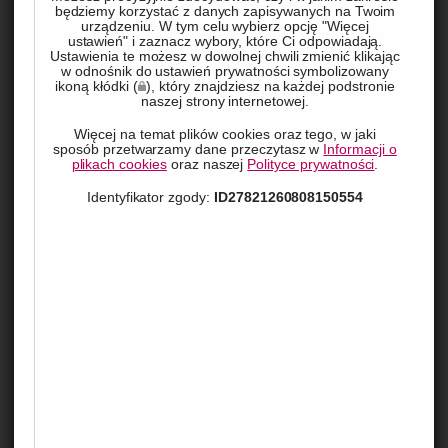
będziemy korzystać z danych zapisywanych na Twoim
urządzeniu. W tym celu wybierz opcję "Więcej
ustawień" i zaznacz wybory, które Ci odpowiadają.
Ustawienia te możesz w dowolnej chwili zmienić klikając
w odnośnik do ustawień prywatności symbolizowany
ikoną kłódki (
), który znajdziesz na każdej podstronie
naszej strony internetowej.
Więcej na temat plików cookies oraz tego, w jaki
sposób przetwarzamy dane przeczytasz w
Informacji o
plikach cookies
oraz naszej
Polityce prywatności
.
Wybór idealnych obrączek to zadanie wymagające nie tylko 
Identyfikator zgody:
ID27821260808150554
serca, ale i zmysłu ekonomicznego. Przed tobą decyzje 
dotyczące materiału, stylu i dodatków, które pozwolą 
stworzyć symbol waszej miłości. Jednak równie ważne, co 
dopasowanie do gustu, jest dopasowanie do budżetu. Odkryj, 
jak świadomie podejść do wydatków, nie rezygnując z jakości 
i piękna biżuterii ślubnej. Znajdź balans pomiędzy 
praktycznością a splendorem i dowiedz się, jakie aspekty są 
kluczowe przy wyborze obrączek, które przetrwają próbę 
czasu.