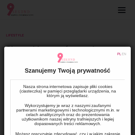
09.com.pl
Serwis informacyjny
LIFESTYLE
Lifestyle
Obrączki marzeń w zasięgu
PL
EN
portfela
Dziecko
Szanujemy Twoją prywatność
Technologie
BY
ADMIN
17 WRZEŚNIA, 2024
0
COMMENTS
Nasza strona internetowa zapisuje pliki cookies
Podróże
(ciasteczka) w pamięci przeglądarki urządzenia, na
którym ją wyświetlasz.
Zdrowie
Wykorzystujemy je wraz z naszymi zaufanymi
partnerami marketingowymi i technologicznymi m.in. w
celach analitycznych oraz do prezentowania
użytkownikom naszej witryny trafniejszych i lepiej
dopasowanych treści reklamowych.
Możesz precyzyjnie zdecydować, czy i w jakim zakresie