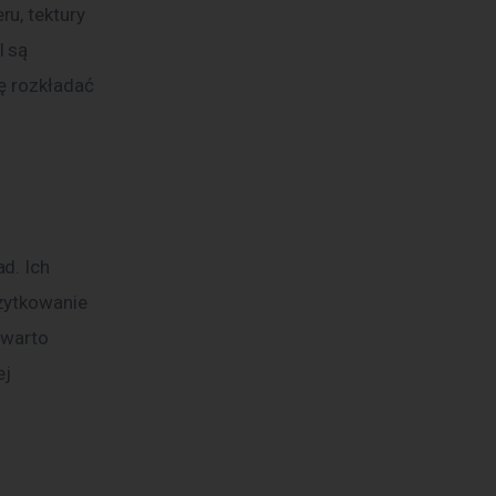
u, tektury 
 są 
ę rozkładać 
d. Ich 
żytkowanie 
 warto 
j 