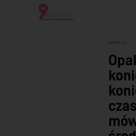
Lifestyle
Dziecko
Technologie
LIFESTYLE
Podróże
Opa
Zdrowie
koni
koni
czas
mówi
środ