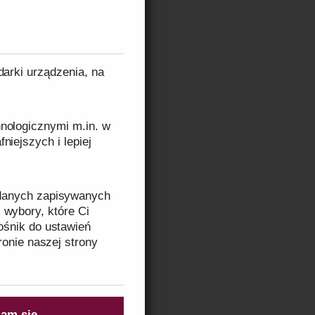
o 
wykonane z 
 czynniki 
darki urządzenia, na
stacjach 
nologicznymi m.in. w
niejszych i lepiej
 danych zapisywanych
romnej 
 wybory, które Ci
ośnik do ustawień
a transport 
ronie naszej strony
a 
tów, takich 
zeczytasz w
Informacji
yczaj 
am się