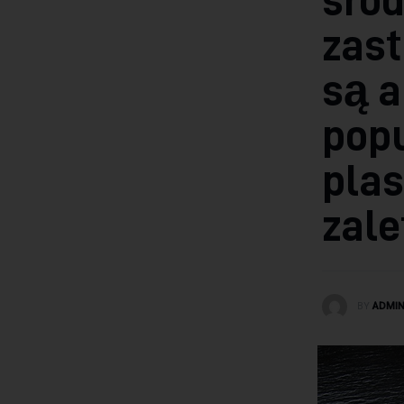
zast
są a
pop
plas
zale
BY
ADMI