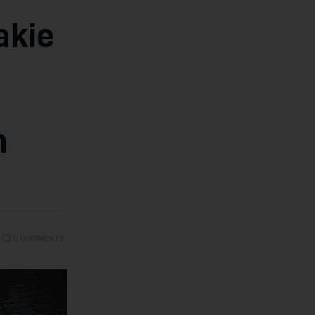
akie
h
0
COMMENTS