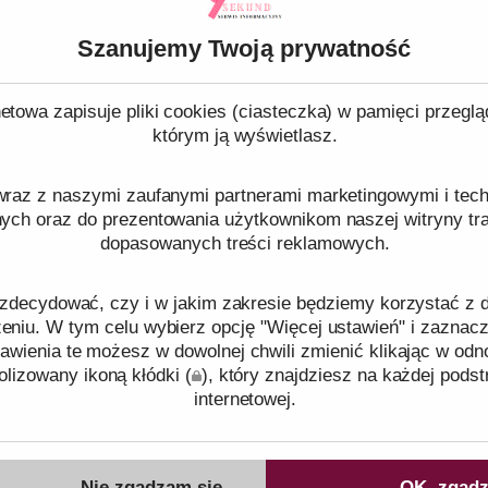
plastikowe to produkty wykorzystywane w wielu branżach d
Szanujemy Twoją prywatność
nia i transportowania różnego rodzaju produktów. Są one 
cznych, które są lekkie, trwałe i odporne na różnego rodzaju
etowa zapisuje pliki cookies (ciasteczka) w pamięci przeglą
którym ją wyświetlasz.
 Możemy je spotkać praktycznie wszędzie – w sklepach, na 
, w restauracjach czy nawet w naszych domach.
raz z naszymi zaufanymi partnerami marketingowymi i tech
nych oraz do prezentowania użytkownikom naszej witryny traf
dopasowanych treści reklamowych.
y opakowań plastikowych
zdecydować, czy i w jakim zakresie będziemy korzystać z
lastikowe mają wiele zalet, które przyczyniły się do ich og
niu. W tym celu wybierz opcję "Więcej ustawień" i zaznacz
awienia te możesz w dowolnej chwili zmienić klikając w odn
i. Przede wszystkim są one bardzo lekkie, co znacznie ułatwi
lizowany ikoną kłódki (
), który znajdziesz na każdej podst
wanie produktów. Są również bardzo odporne na uszkodzeni
internetowej.
, co jest szczególnie ważne w przypadku delikatnych produk
ków cookies oraz tego, w jaki sposób przetwarzamy dane pr
 czy kosmetyki. Dodatkowo, opakowania plastikowe są zazw
o plikach cookies
oraz naszej
Polityce prywatności
.
Nie zgadzam się
OK, zgadz