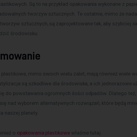
astikowych. Są to na przykład opakowania wykonane z papier
adowalnych tworzyw sztucznych. Te ostatnie, mimo że nadal
tworzyw sztucznych, są zaprojektowane tak, aby szybciej si
odzić środowisku. 
umowanie
plastikowe, mimo swoich wielu zalet, mają również wiele wa
utylizacja są szkodliwe dla środowiska, a ich jednorazowe u
się do powstawania ogromnych ilości odpadów. Dlatego też,
się nad wyborem alternatywnych rozwiązań, które będą mnie
a naszej planety.
wnież o 
opakowania plastikowe
 właśnie tutaj. 