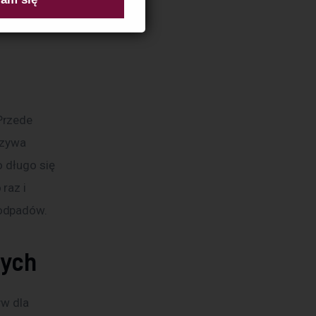
awia, że są 
Przede 
rzywa 
 długo się 
raz i 
 odpadów.
wych
w dla 