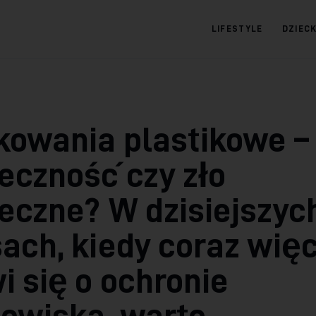
LIFESTYLE
DZIEC
09.com.pl
Serwis informacyjny
kowania plastikowe –
eczność czy zło
eczne? W dzisiejszyc
ach, kiedy coraz więc
 się o ochronie
owiska, warto