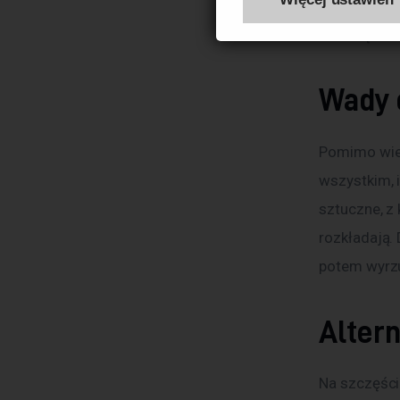
tańsze w pr
one chętnie
Wady 
Pomimo wiel
wszystkim, 
sztuczne, z 
rozkładają.
potem wyrzu
Alter
Na szczęści