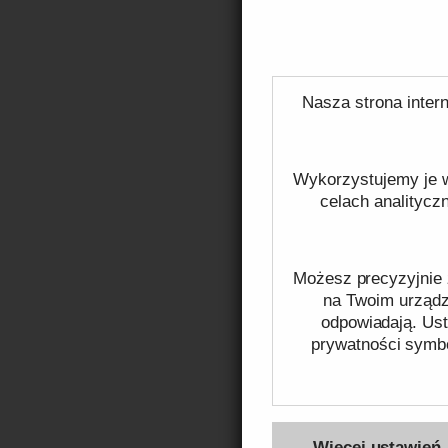
Opakowania 
przechowywa
tworzyw sztu
Nasza strona intern
zewnętrzne.
benzynowych
Wykorzystujemy je w
celach analitycz
Zalet
Możesz precyzyjnie 
Opakowania p
na Twoim urządze
odpowiadają. Ust
popularnośc
prywatności symbo
i przechowy
mechaniczne
Więcej na temat pli
jak żywność
Więcej ustawień