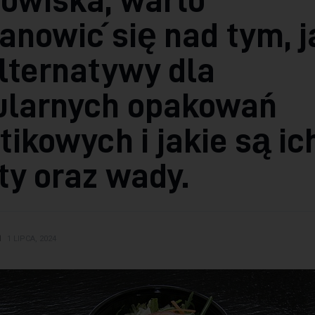
anowić się nad tym, j
lternatywy dla
ularnych opakowań
tikowych i jakie są ic
ty oraz wady.
N
1 LIPCA, 2024