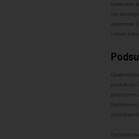
opakowań pl
czy biodegr
wykonane z 
i mniej szk
Pods
Opakowania 
produkcja i 
przyczynia 
zastanowić 
szkodliwe dl
Poczytaj ró