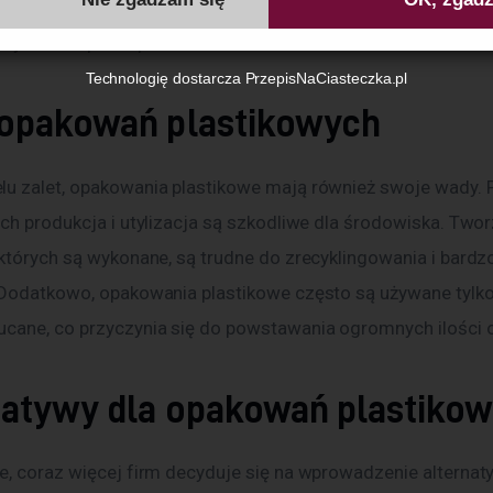
odukcji niż opakowania wykonane z innych materiałów, co spr
 wybierane przez producentów.
Identyfikator zgody:
ID01581260807005358
Technologię dostarcza
PrzepisNaCiasteczka.pl
opakowań plastikowych
u zalet, opakowania plastikowe mają również swoje wady. 
ich produkcja i utylizacja są szkodliwe dla środowiska. Two
których są wykonane, są trudne do zrecyklingowania i bardzo
 Dodatkowo, opakowania plastikowe często są używane tylko 
cane, co przyczynia się do powstawania ogromnych ilości
natywy dla opakowań plastiko
e, coraz więcej firm decyduje się na wprowadzenie alternaty