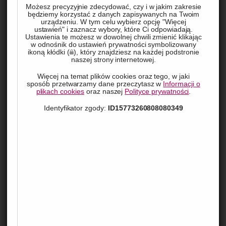
Możesz precyzyjnie zdecydować, czy i w jakim zakresie
specjalistyczne mapy dotykowe są nieocenionym wsparciem 
będziemy korzystać z danych zapisywanych na Twoim
urządzeniu. W tym celu wybierz opcję "Więcej
w procesie nauczania, pomagając uczniom poruszać się po 
ustawień" i zaznacz wybory, które Ci odpowiadają.
Ustawienia te możesz w dowolnej chwili zmienić klikając
budynkach i przyswajać wiedzę w sposób bardziej dostępny i 
w odnośnik do ustawień prywatności symbolizowany
zrozumiały. W tym artykule omówimy, jak plany tyflograficzne 
ikoną kłódki (
), który znajdziesz na każdej podstronie
naszej strony internetowej.
są stosowane w edukacji oraz jakie korzyści przynoszą. 
Więcej na temat plików cookies oraz tego, w jaki
sposób przetwarzamy dane przeczytasz w
Informacji o
plikach cookies
oraz naszej
Polityce prywatności
.
Co to są plany tyflograficzne?
Identyfikator zgody:
ID15773260808080349
Plany tyflograficzne to specjalnie zaprojektowane mapy i 
schematy, które są dostosowane do potrzeb osób 
niewidomych i niedowidzących. Wykonane z materiałów o 
różnej fakturze, umożliwiają one dotykowe rozpoznawanie 
elementów takich jak ściany, drzwi, klatki schodowe, a nawet 
meble. Dzięki wypukłym oznaczeniom i opisom w alfabecie 
Braille’a, plany te pozwalają na dokładne zorientowanie się w 
przestrzeni, co jest nieocenione w codziennym życiu 