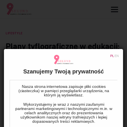
09.com.pl
Serwis informacyjny
LIFESTYLE
Lifestyle
Plany tyflograficzne w edukacji:
Wsparcie dla uczniów
Dziecko
PL
EN
niewidomych
Technologie
Szanujemy Twoją prywatność
BY
ADMIN
4 SIERPNIA, 2024
0
COMMENTS
Podróże
Nasza strona internetowa zapisuje pliki cookies
(ciasteczka) w pamięci przeglądarki urządzenia, na
którym ją wyświetlasz.
Zdrowie
Plany tyflograficzne odgrywają kluczową rolę w edukacji 
Wykorzystujemy je wraz z naszymi zaufanymi
uczniów niewidomych, umożliwiając im pełniejsze 
partnerami marketingowymi i technologicznymi m.in. w
celach analitycznych oraz do prezentowania
zrozumienie przestrzeni, z którymi mają do czynienia na co 
użytkownikom naszej witryny trafniejszych i lepiej
dopasowanych treści reklamowych.
dzień. Wykorzystywane w szkołach i uczelniach, te 