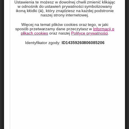
Ustawienia te możesz w dowolnej chwili zmienić klikając
omówimy, dlaczego bieżąca konserwacja i serwis są tak 
w odnośnik do ustawień prywatności symbolizowany
ikoną kłódki (
), który znajdziesz na każdej podstronie
istotne dla wydajności i bezpieczeństwa jazdy.
naszej strony internetowej.
Więcej na temat plików cookies oraz tego, w jaki
Priorytetem jest Bezpieczeństwo
sposób przetwarzamy dane przeczytasz w
Informacji o
plikach cookies
oraz naszej
Polityce prywatności
.
Identyfikator zgody:
ID14359260806085206
Podczas jazdy na rowerze, bezpieczeństwo jest 
najważniejsze. Regularny serwis rowerowy jest w tym 
kontekście niezastąpiony. To więcej niż tylko kontrola 
hamulców czy ciśnienia w oponach. Obejmuje to 
kompleksową ocenę technicznego stanu roweru, od szprych 
aż po siodełko. Zaniedbany rower może być przyczyną 
niebezpiecznych sytuacji – na przykład niesprawne hamulce 
mogą zawieść w krytycznym momencie, a zużyta opona 
może pęknąć niespodziewanie.
Regularny serwis gwarantuje sprawdzenie wszystkich 