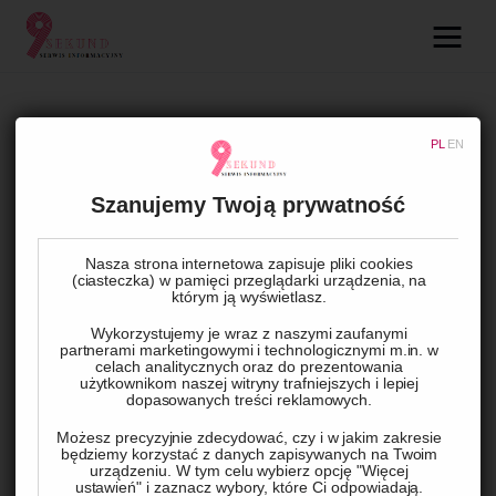
09.com.pl
Serwis informacyjny
LIFESTYLE
PL
EN
Lifestyle
Serwis Rowerowy: Podstawy
Szanujemy Twoją prywatność
Poprawy Efektywności i
Dziecko
Bezpieczeństwa Podróżowania
Nasza strona internetowa zapisuje pliki cookies
Technologie
(ciasteczka) w pamięci przeglądarki urządzenia, na
którym ją wyświetlasz.
BY
ADMIN
31 STYCZNIA, 2024
0
COMMENTS
Podróże
Wykorzystujemy je wraz z naszymi zaufanymi
partnerami marketingowymi i technologicznymi m.in. w
celach analitycznych oraz do prezentowania
użytkownikom naszej witryny trafniejszych i lepiej
Zdrowie
Dla niektórych z nas, rower jest więcej niż tylko środkiem 
dopasowanych treści reklamowych.
transportu – to hobby i element zdrowego stylu życia. Aby 
Możesz precyzyjnie zdecydować, czy i w jakim zakresie
będziemy korzystać z danych zapisywanych na Twoim
każda wycieczka rowerowa była przyjemna i bezstresowa, 
urządzeniu. W tym celu wybierz opcję "Więcej
kluczowe jest regularne serwisowanie roweru. W tym artykule 
ustawień" i zaznacz wybory, które Ci odpowiadają.