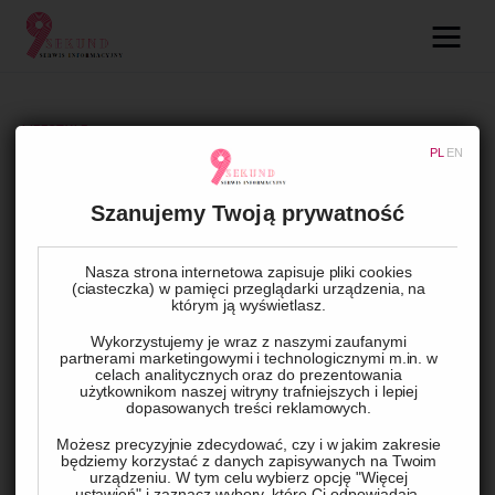
09.com.pl
Serwis informacyjny
LIFESTYLE
PL
EN
Lifestyle
Suszarnia warzyw – Twój
domowy sposób na zdrowe
Szanujemy Twoją prywatność
Dziecko
przekąski
Nasza strona internetowa zapisuje pliki cookies
Technologie
(ciasteczka) w pamięci przeglądarki urządzenia, na
którym ją wyświetlasz.
BY
ADMIN
5 LISTOPADA, 2023
0
COMMENTS
Podróże
Wykorzystujemy je wraz z naszymi zaufanymi
partnerami marketingowymi i technologicznymi m.in. w
celach analitycznych oraz do prezentowania
Zdrowie
użytkownikom naszej witryny trafniejszych i lepiej
dopasowanych treści reklamowych.
Możesz precyzyjnie zdecydować, czy i w jakim zakresie
będziemy korzystać z danych zapisywanych na Twoim
urządzeniu. W tym celu wybierz opcję "Więcej
ustawień" i zaznacz wybory, które Ci odpowiadają.