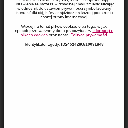
Ustawienia te możesz w dowolnej chwili zmienić klikając
w odnośnik do ustawień prywatności symbolizowany
ikoną kłódki (
), który znajdziesz na każdej podstronie
naszej strony internetowej.
Więcej na temat plików cookies oraz tego, w jaki
sposób przetwarzamy dane przeczytasz w
Informacji o
plikach cookies
oraz naszej
Polityce prywatności
.
Identyfikator zgody:
ID24524260810031848
Chcesz cieszyć się smakiem ulubionych warzyw przez 
cały rok? A może szukasz pomysłu na zdrowe przekąski? 
Odpowiedzią na te pytania może być suszarnia warzyw. 
Zobacz, jakie korzyści niesie ze sobą posiadanie takiego 
urządzenia i jak z niego skorzystać.
Czym jest suszarnia warzyw?
Suszarnia warzyw to urządzenie, które pozwala na naturalne 
konserwowanie produktów poprzez ich suszenie. Dzięki temu 