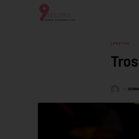
Lifestyle
Dziecko
Technologie
LIFESTYLE
Podróże
Tros
Zdrowie
BY
ADMI