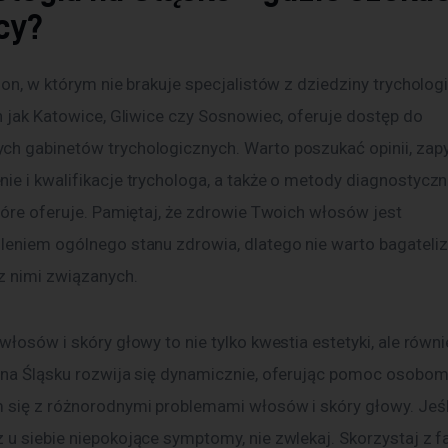
cy?
ion, w którym nie brakuje specjalistów z dziedziny trychologii
h jak Katowice, Gliwice czy Sosnowiec, oferuje dostęp do 
h gabinetów trychologicznych. Warto poszukać opinii, zapy
e i kwalifikacje trychologa, a także o metody diagnostyczne
tóre oferuje. Pamiętaj, że zdrowie Twoich włosów jest 
leniem ogólnego stanu zdrowia, dlatego nie warto bagateli
 nimi związanych.
włosów i skóry głowy to nie tylko kwestia estetyki, ale równi
 na Śląsku rozwija się dynamicznie, oferując pomoc osobom
 się z różnorodnymi problemami włosów i skóry głowy. Jeśl
 u siebie niepokojące symptomy, nie zwlekaj. Skorzystaj z 