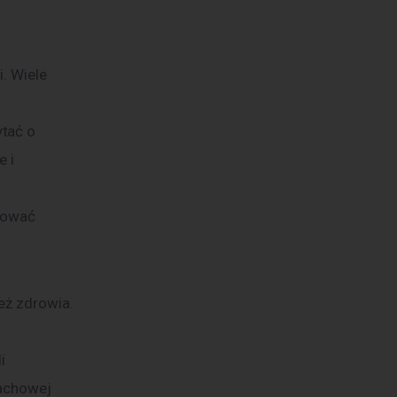
. Wiele 
tać o 
 i 
zować 
eż zdrowia. 
 
i 
fachowej 