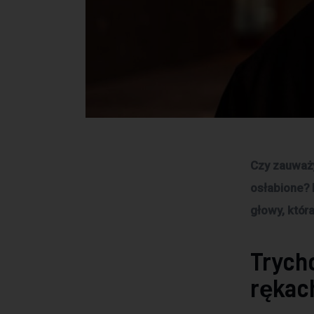
Czy zauważy
osłabione? 
głowy, któr
Trych
rękac