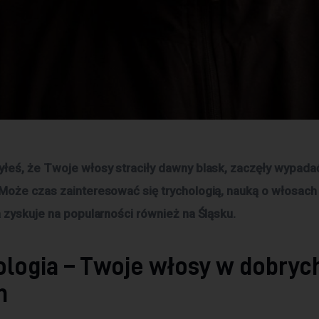
łeś, że Twoje włosy straciły dawny blask, zaczęły wypadać
Może czas zainteresować się trychologią, nauką o włosach 
a zyskuje na popularności również na Śląsku.
ologia – Twoje włosy w dobryc
h