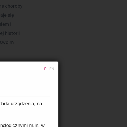
ne choroby 
je się 
iem i 
 historii 
 swoim 
 do
PL
EN
hologa. 
darki urządzenia, na
erne 
problem sam 
nologicznymi m.in. w
cieńsze, 