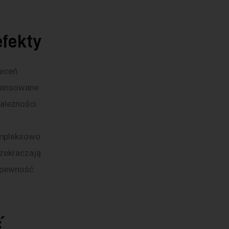
efekty
eceń 
awansowane 
ależności 
ompleksowo 
zekraczają 
i pewność 
ć