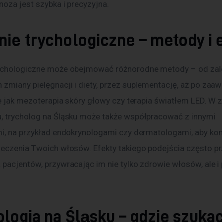
oza jest szybka i precyzyjna.
ie trychologiczne – metody i 
ychologiczne może obejmować różnorodne metody – od zal
 zmiany pielęgnacji i diety, przez suplementację, aż po za
ie jak mezoterapia skóry głowy czy terapia światłem LED. W z
, trycholog na Śląsku może także współpracować z innymi 
mi, na przykład endokrynologami czy dermatologami, aby k
leczenia Twoich włosów. Efekty takiego podejścia często pr
 pacjentów, przywracając im nie tylko zdrowie włosów, ale 
logia na Śląsku – gdzie szuka