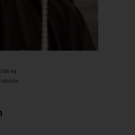
 lub są 
i skórze 
h