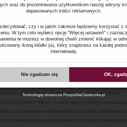
nych oraz do prezentowania użytkownikom naszej witryny traf
 swędzi lub pojawiają się na niej niepokojące zmiany, nie po
dopasowanych treści reklamowych.
ycholog na Śląsku może przeprowadzić szczegółową diagnoz
zdecydować, czy i w jakim zakresie będziemy korzystać z
ć odpowiedni plan leczenia.
niu. W tym celu wybierz opcję "Więcej ustawień" i zaznacz
awienia te możesz w dowolnej chwili zmienić klikając w odn
styka trychologiczna – co Cię
lizowany ikoną kłódki (
), który znajdziesz na każdej podst
internetowej.
?
ków cookies oraz tego, w jaki sposób przetwarzamy dane pr
o plikach cookies
oraz naszej
Polityce prywatności
.
Nie zgadzam się
OK, zgadz
rwszej wizyty, trycholog przeprowadzi wywiad dotyczący T
lu życia oraz pielęgnacji włosów. Następnie, za pomocą 
Identyfikator zgody:
ID65889260806165558
cznych urządzeń, takich jak mikrokamera, może dokładnie 
Technologię dostarcza
PrzepisNaCiasteczka.pl
wać skórę głowy i włosy. To pozwala na wykrycie ewentualny
wości i zaplanowanie odpowiedniego leczenia. Na Śląsku zn
abinety trychologiczne wyposażone w nowoczesne technologie, 