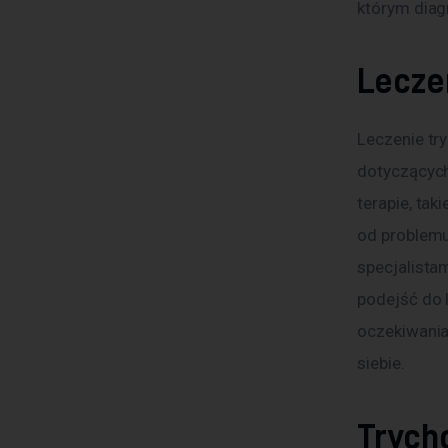
którym diagn
Leczen
Leczenie tr
dotyczących
terapie, tak
od problemu
specjalista
podejść do 
oczekiwania
siebie.
Trycho