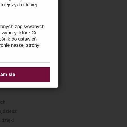
niejszych i lepiej
winniśmy 
ę i 
 danych zapisywanych
 wybory, które Ci
ośnik do ustawień
ronie naszej strony
zeczytasz w
Informacji
am się
wojego 
ch 
ajdziesz 
dzięki 