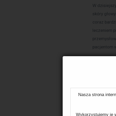
W dzisiejszy
skóry głowy
coraz bardzi
leczeniem pr
przemysłowe
pacjentom w
Probl
trych
Nie każdy w
Nasza strona intern
Zwykle jest
wypadanie w
Wykorzystujemy je w
się rozwiąż