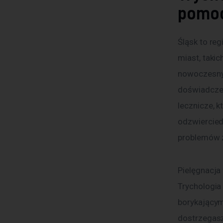
pomo
Śląsk to reg
miast, takic
nowoczesnyc
doświadczeni
lecznicze, k
odzwiercied
problemów z
Pielęgnacja 
Trychologia
borykającym
dostrzegasz