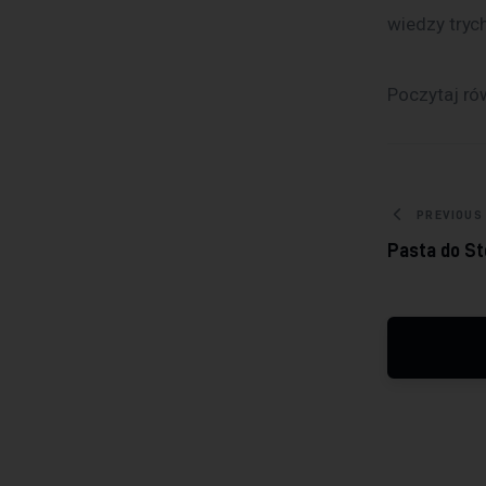
wiedzy tryc
Poczytaj ró
Nawig
PREVIOUS
Pasta do St