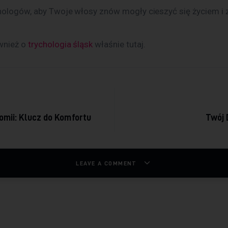
hologów, aby Twoje włosy znów mogły cieszyć się życiem i
wnież o 
trychologia śląsk
 właśnie tutaj. 
acja wpisu
omii: Klucz do Komfortu
Twój
LEAVE A COMMENT