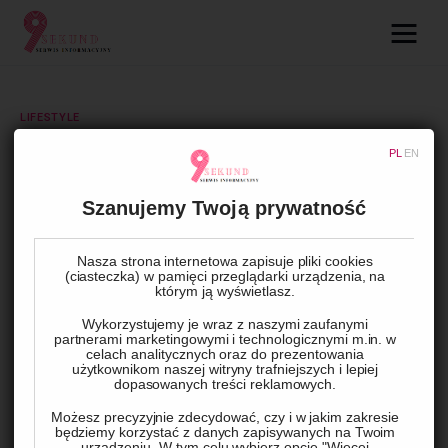
09.com.pl
Serwis informacyjny
LIFESTYLE
Lifestyle
PL
EN
Walka z grzybem w łazience:
Środki grzybobójcze na ratunek!
Dziecko
Szanujemy Twoją prywatność
Technologie
BY
ADMIN
4 WRZEŚNIA, 2023
0
COMMENTS
Nasza strona internetowa zapisuje pliki cookies
(ciasteczka) w pamięci przeglądarki urządzenia, na
którym ją wyświetlasz.
Podróże
Wykorzystujemy je wraz z naszymi zaufanymi
partnerami marketingowymi i technologicznymi m.in. w
Zdrowie
celach analitycznych oraz do prezentowania
użytkownikom naszej witryny trafniejszych i lepiej
dopasowanych treści reklamowych.
Możesz precyzyjnie zdecydować, czy i w jakim zakresie
będziemy korzystać z danych zapisywanych na Twoim
urządzeniu. W tym celu wybierz opcję "Więcej