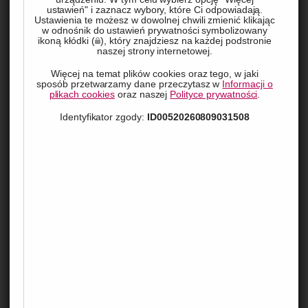
ustawień" i zaznacz wybory, które Ci odpowiadają.
Ustawienia te możesz w dowolnej chwili zmienić klikając
w odnośnik do ustawień prywatności symbolizowany
ikoną kłódki (
), który znajdziesz na każdej podstronie
naszej strony internetowej.
Więcej na temat plików cookies oraz tego, w jaki
sposób przetwarzamy dane przeczytasz w
Informacji o
plikach cookies
oraz naszej
Polityce prywatności
.
Grzyb w łazience to prawdziwy koszmar każdego 
Identyfikator zgody:
ID00520260809031508
domownika. Nie tylko szpeci wygląd pomieszczenia, ale 
również może stać się źródłem niebezpiecznych dla 
zdrowia alergenów. Jak sobie z nim radzić? Odpowiedzią 
są środki grzybobójcze do łazienki – skuteczne i łatwe w 
użyciu. Zobacz, jakie produkty wybrać i jak z nimi 
pracować, aby cieszyć się czystą i zdrową łazienką.
Dlaczego grzyb pojawia się w
łazience?