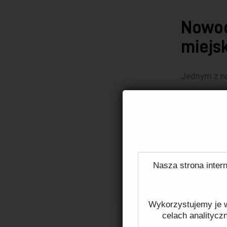
Nowoc
miejsk
Jednym z naj
nowoczesnyc
inteligentn
optymalizac
sztuczna int
transportow
Nasza strona intern
pojazdy będ
reagować na
Wykorzystujemy je w
celach analitycz
Warto równi