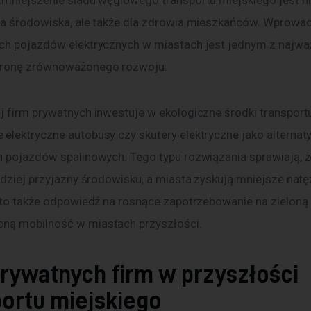
Zmniejszenie śladu węglowego transportu miejskiego jest nie
la środowiska, ale także dla zdrowia mieszkańców. Wprowad
ch pojazdów elektrycznych w miastach jest jednym z najwa
tronę zrównoważonego rozwoju.
j firm prywatnych inwestuje w ekologiczne środki transportu
elektryczne autobusy czy skutery elektryczne jako alternat
h pojazdów spalinowych. Tego typu rozwiązania sprawiają, ż
rdziej przyjazny środowisku, a miasta zyskują mniejsze natę
 to także odpowiedź na rosnące zapotrzebowanie na zieloną e
ną mobilność w miastach przyszłości.
prywatnych firm w przyszłości
portu miejskiego