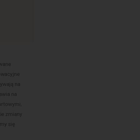
owane 
owacyjne 
ywają na 
awia na 
ortowymi, 
ie zmiany 
my się 