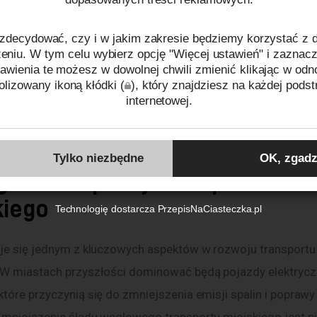
o swoich floty nowoczesne rozwiązania, takie jak autonom
 elektryczne autobusy. To pozytywna zmiana, ponieważ umoż
zdecydować, czy i w jakim zakresie będziemy korzystać z
niu. W tym celu wybierz opcję "Więcej ustawień" i zaznacz
ć i innowacyjność w świadczeniu usług. Współpraca sektora
awienia te możesz w dowolnej chwili zmienić klikając w odn
 i prywatnego może znacząco poprawić jakość komunikacji m
lizowany ikoną kłódki (
), który znajdziesz na każdej podst
internetowej.
c jednocześnie lepsze dostosowanie transportu do potrzeb 
w.
ków cookies oraz tego, w jaki sposób przetwarzamy dane pr
o plikach cookies
oraz naszej
Polityce prywatności
.
Tylko niezbędne
OK, zgadz
giczne aspekty transportu
Identyfikator zgody:
ID04773260808070641
kiego
Technologię dostarcza
PrzepisNaCiasteczka.pl
aje się jednym z kluczowych aspektów w rozwoju transportu
 W miastach przyszłości dominować będą pojazdy elektryczn
tóre przyczynią się do zmniejszenia emisji spalin i poprawy 