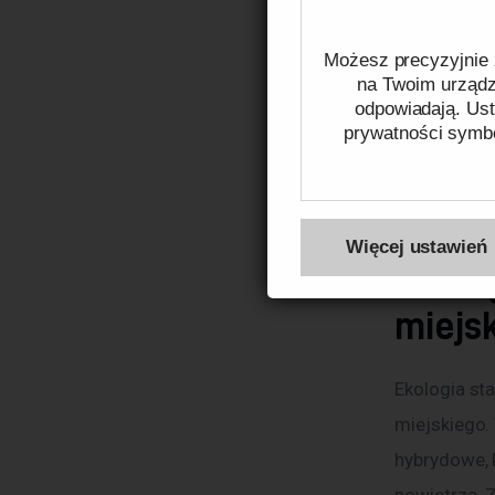
wprowadza d
pojazdy czy
Możesz precyzyjnie 
na Twoim urządze
elastycznoś
odpowiadają. Ust
publicznego
prywatności symbo
umożliwiają
mieszkańcó
Więcej na temat pli
Więcej ustawień
Ekolo
miejs
Ekologia st
miejskiego.
hybrydowe, k