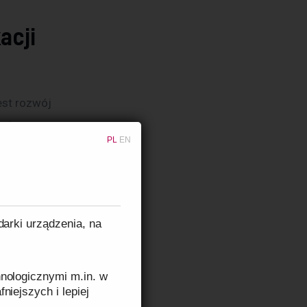
acji
est rozwój 
rty na 
PL
EN
, 
 takie jak 
nie flotą 
h smart, 
darki urządzenia, na
ynamicznie 
nologicznymi m.in. w
niejszych i lepiej
eraz 