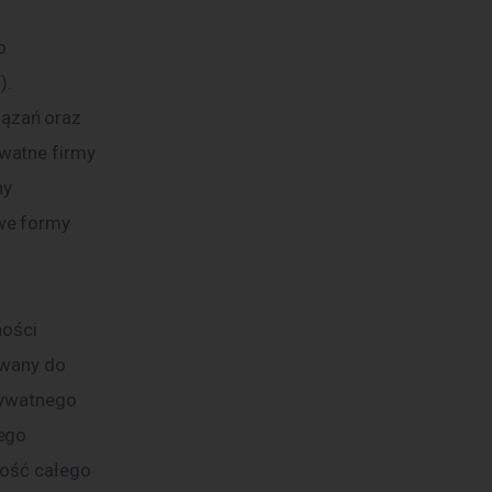
o 
/
). 
ązań oraz 
watne firmy 
y 
we formy 
ności 
owany do 
rywatnego 
ego 
ność całego 