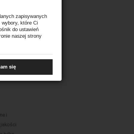
iczne 
liwia 
 danych zapisywanych
 wybory, które Ci
 
ośnik do ustawień
iejskiej, 
ronie naszej strony
zeczytasz w
Informacji
am się
 
e i 
jakości 