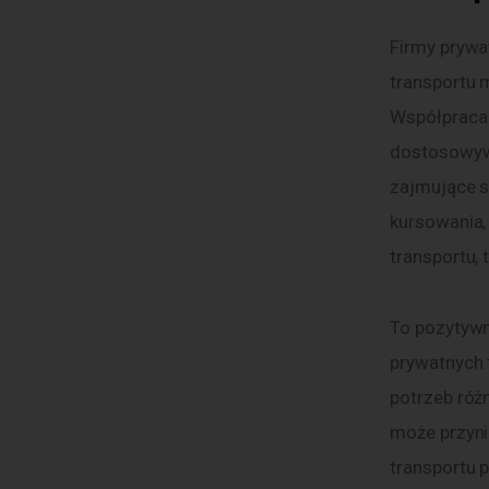
Firmy prywa
transportu m
Współpraca 
dostosowywa
zajmujące s
kursowania,
transportu, 
To pozytywn
prywatnych f
potrzeb róż
może przyni
transportu 