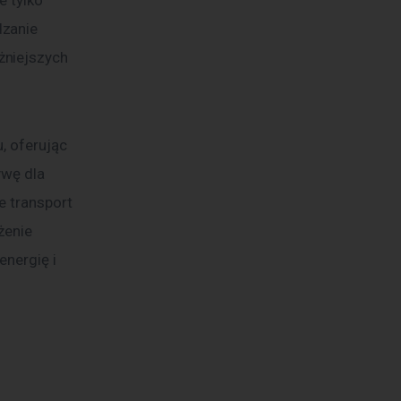
 tylko 
zanie 
żniejszych 
, oferując 
ywę dla 
e transport 
żenie 
nergię i 