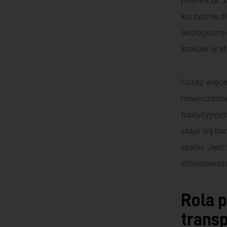
powietrza. 
korzystne d
ekologiczny
kroków w s
Coraz więce
nowoczesne 
tradycyjnyc
staje się ba
spalin. Jest
zrównoważo
Rola 
trans