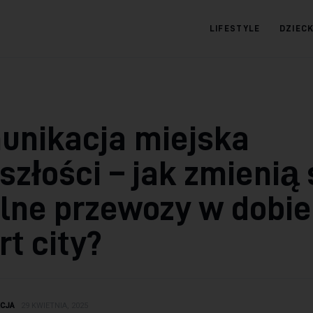
LIFESTYLE
DZIEC
09.com.pl
Serwis informacyjny
unikacja miejska
szłości – jak zmienią 
lne przewozy w dobie
t city?
KCJA
29 KWIETNIA, 2025