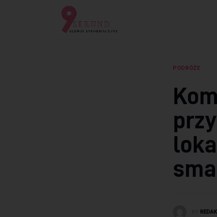
Lifestyle
Dziecko
Technologie
PODRÓŻE
Podróże
Kom
Zdrowie
przy
loka
smar
BY
REDA