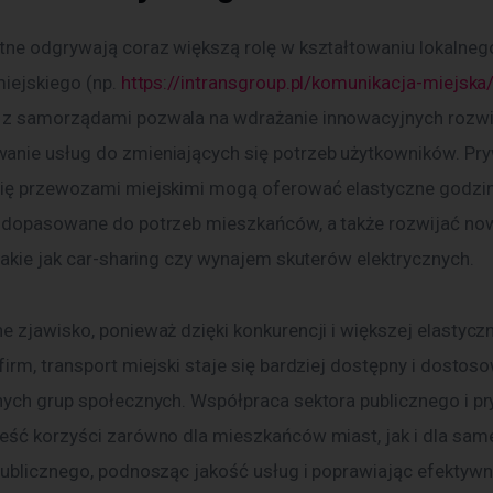
tne odgrywają coraz większą rolę w kształtowaniu lokalneg
iejskiego (np. 
https://intransgroup.pl/komunikacja-miejska
z samorządami pozwala na wdrażanie innowacyjnych rozwi
nie usług do zmieniających się potrzeb użytkowników. Pry
ię przewozami miejskimi mogą oferować elastyczne godzin
 dopasowane do potrzeb mieszkańców, a także rozwijać no
takie jak car-sharing czy wynajem skuterów elektrycznych.
e zjawisko, ponieważ dzięki konkurencji i większej elastycz
irm, transport miejski staje się bardziej dostępny i dostos
nych grup społecznych. Współpraca sektora publicznego i p
eść korzyści zarówno dla mieszkańców miast, jak i dla sam
publicznego, podnosząc jakość usług i poprawiając efektyw