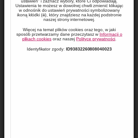
ustawień" i zaznacz wybory, które Ci odpowiadają.
Ustawienia te możesz w dowolnej chwili zmienić klikając
w odnośnik do ustawień prywatności symbolizowany
ikoną kłódki (
), który znajdziesz na każdej podstronie
naszej strony internetowej.
Więcej na temat plików cookies oraz tego, w jaki
sposób przetwarzamy dane przeczytasz w
Informacji o
plikach cookies
oraz naszej
Polityce prywatności
.
Identyfikator zgody:
ID93832260808040023
Coraz więcej osób decyduje się na budowę domów 
energooszczędnych, które nie tylko są bardziej 
ekologiczne, ale także pozwalają zaoszczędzić na 
rachunkach za energię. Czy warto zainwestować w taką 
nieruchomość? Jakie są jej zalety i wady? W tym artykule 
postaramy się odpowiedzieć na te pytania. 
Czym są domy energooszczędne?
Domy energooszczędne to takie, które zużywają mniej energii 
na ogrzewanie, chłodzenie, oświetlenie oraz inne urządzenia 