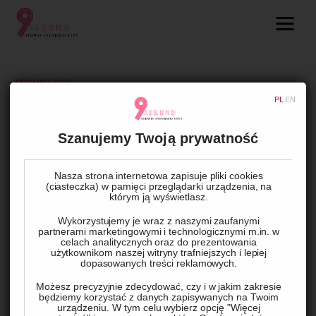
09.com.pl
Serwis informacyjny
TECHNOLOGIE
PL
EN
Lifestyle
Domy energooszczędne –
inwestycja w przyszłość
Szanujemy Twoją prywatność
Dziecko
Technologie
Nasza strona internetowa zapisuje pliki cookies
BY
ADMIN
29 PAŹDZIERNIKA, 2023
0
COMMENTS
(ciasteczka) w pamięci przeglądarki urządzenia, na
którym ją wyświetlasz.
Podróże
Wykorzystujemy je wraz z naszymi zaufanymi
partnerami marketingowymi i technologicznymi m.in. w
celach analitycznych oraz do prezentowania
Zdrowie
użytkownikom naszej witryny trafniejszych i lepiej
dopasowanych treści reklamowych.
Możesz precyzyjnie zdecydować, czy i w jakim zakresie
będziemy korzystać z danych zapisywanych na Twoim
urządzeniu. W tym celu wybierz opcję "Więcej