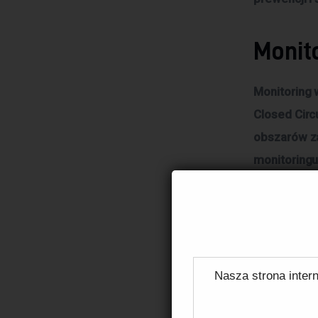
Monito
Monitoring 
Closed Circ
obszarów za
monitoringu
rejestrowan
wizyjny wyk
modele IP, 
znacznie ro
Nasza strona intern
Bezpi