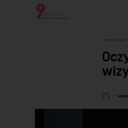
Lifestyle
Dziecko
Technologie
TECHNOLOGIE
Podróże
Oczy
Zdrowie
wizy
BY
ADMI