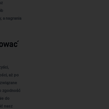
az
ób
 a nagrania
tować
yści,
ści, aż po
 związane
 o zgodność
nie do
ić nasz