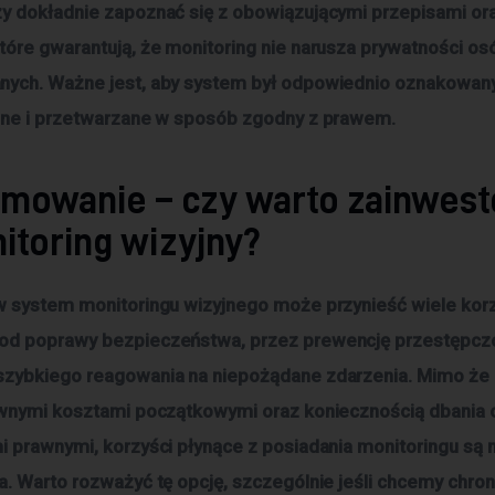
y dokładnie zapoznać się z obowiązującymi przepisami or
tóre gwarantują, że monitoring nie narusza prywatności os
ych. Ważne jest, aby system był odpowiednio oznakowany,
one i przetwarzane w sposób zgodny z prawem.
mowanie – czy warto zainwes
itoring wizyjny?
w system monitoringu wizyjnego może przynieść wiele korz
od poprawy bezpieczeństwa, przez prewencję przestępczo
szybkiego reagowania na niepożądane zdarzenia. Mimo że
ewnymi kosztami początkowymi oraz koniecznością dbania
i prawnymi, korzyści płynące z posiadania monitoringu są 
a. Warto rozważyć tę opcję, szczególnie jeśli chcemy chron