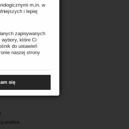
nologicznymi m.in. w
zenie
niejszych i lepiej
h obecność
dku
 danych zapisywanych
yć do
 wybory, które Ci
ośnik do ustawień
onitoring
ronie naszej strony
takich jak
domach
zeczytasz w
Informacji
am się
g
ą analiza