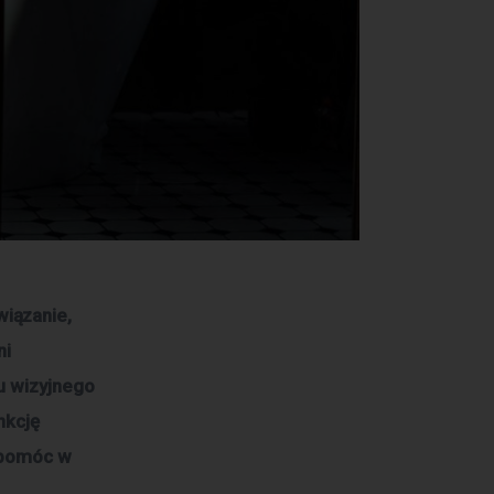
iązanie, 
i 
u wizyjnego 
nkcję 
ą pomóc w 