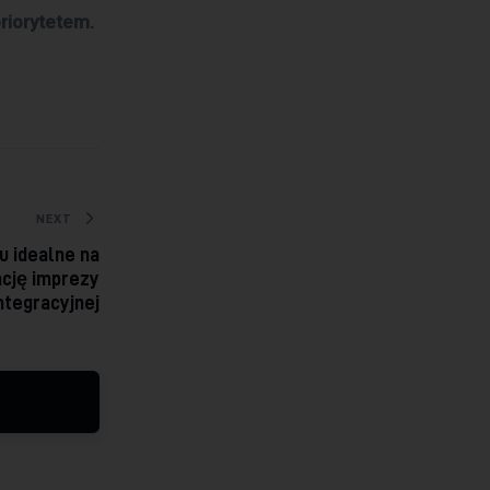
priorytetem.
NEXT
u idealne na
ację imprezy
ntegracyjnej