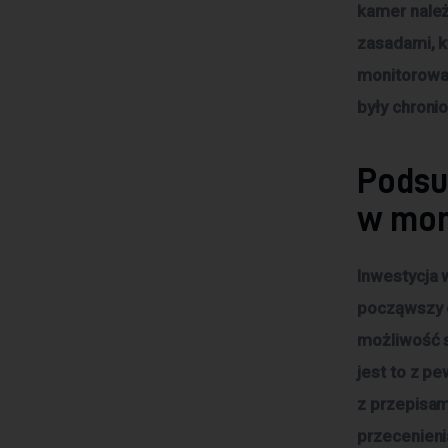
kamer należ
zasadami, k
monitorowan
były chroni
Podsu
w mon
Inwestycja 
począwszy 
możliwość 
jest to z p
z przepisam
przecenieni