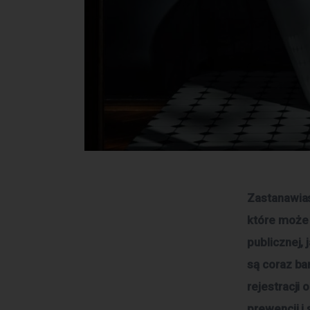
Zastanawias
które może
publicznej,
są coraz ba
rejestracji
prewencji i