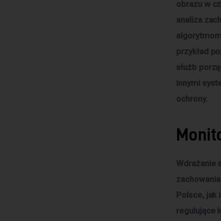
obrazu w cz
analiza zac
algorytmom
przykład po
służb porzą
innymi sys
ochrony.
Monit
Wdrażanie s
zachowania
Polsce, jak 
regulujące 