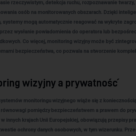
asie rzeczywistym, detekcja ruchu, rozpoznawanie twarzy,
howania osób na monitorowanych obszarach. Dzięki intelig
, systemy mogą automatycznie reagować na wykryte zagro
przez wysłanie powiadomienia do operatora lub bezpośre
dkowych. Co więcej, monitoring wizyjny może być zintegro
temami bezpieczeństwa, co pozwala na stworzenie komple
oring wizyjny a prywatność
ystemów monitoringu wizyjnego wiąże się z konieczności
 równowagi pomiędzy bezpieczeństwem a prawem do pryw
i w innych krajach Unii Europejskiej, obowiązują przepisy p
kwestie ochrony danych osobowych, w tym wizerunku. Przed