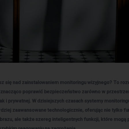
z się nad zainstalowaniem monitoringu wizyjnego? To rozw
 znacząco poprawić bezpieczeństwo zarówno w przestrzen
 jak i prywatnej. W dzisiejszych czasach systemy monitoring
rdziej zaawansowane technologicznie, oferując nie tylko fu
 obrazu, ale także szereg inteligentnych funkcji, które mog
 szybkim reagowaniu na zagrożenia.