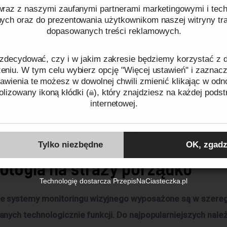
raz z naszymi zaufanymi partnerami marketingowymi i tech
tą systemów monitoringu wizyjnego jest znaczące zwięks
nych oraz do prezentowania użytkownikom naszej witryny traf
dopasowanych treści reklamowych.
twa. Kamery odstraszają potencjalnych przestępców, a ic
czyć ryzyko włamań, kradzieży czy wandalizmu. W przypa
zdecydować, czy i w jakim zakresie będziemy korzystać z
 zdarzenia niepożądanego, nagrania z kamer mogą posłuż
niu. W tym celu wybierz opcję "Więcej ustawień" i zaznacz
awienia te możesz w dowolnej chwili zmienić klikając w odn
ji sprawców i stanowić dowód w postępowaniu sądowym. M
lizowany ikoną kłódki (
), który znajdziesz na każdej podst
jduje zastosowanie nie tylko w przestrzeniach publicznych, 
internetowej.
e czy parki, ale również w obiektach prywatnych – firmach, 
ków cookies oraz tego, w jaki sposób przetwarzamy dane pr
nych czy osiedlach mieszkaniowych.
o plikach cookies
oraz naszej
Polityce prywatności
.
Tylko niezbędne
OK, zgadz
ologia na straży porządku
Identyfikator zgody:
ID65629260807175059
Technologię dostarcza
PrzepisNaCiasteczka.pl
 systemy monitoringu wizyjnego wyposażone są w szere
ych technologicznie funkcji. Do najpopularniejszych należ