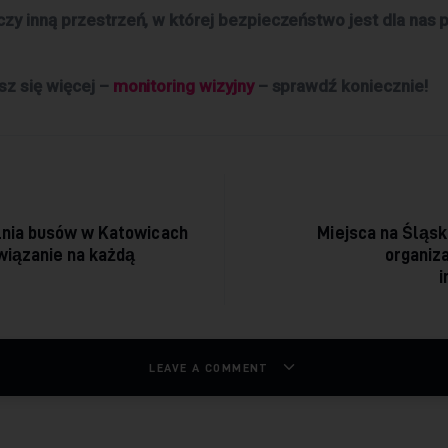
czy inną przestrzeń, w której bezpieczeństwo jest dla nas 
sz się więcej –
monitoring wizyjny
– sprawdź koniecznie!
acja wpisu
nia busów w Katowicach
Miejsca na Śląsk
wiązanie na każdą
organiz
i
LEAVE A COMMENT