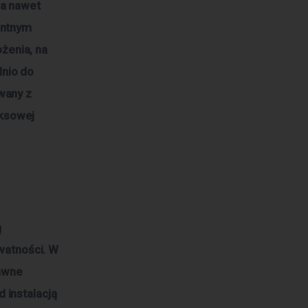
 a nawet
entnym
żenia, na
dnio do
wany z
ksowej
ą
atności. W
rawne
 instalacją