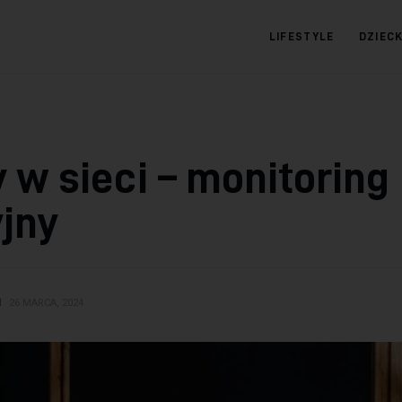
LIFESTYLE
DZIEC
09.com.pl
Serwis informacyjny
 w sieci – monitoring
jny
N
26 MARCA, 2024