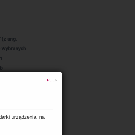
 (z ang.
ę wybranych
m
ub
toring
PL
EN
nież
ą, co
darki urządzenia, na
scu