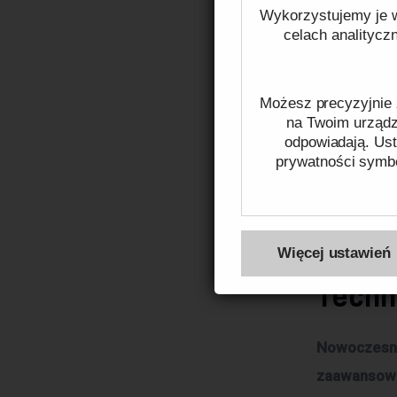
Wykorzystujemy je w
Główną zale
celach analitycz
bezpieczeńs
może ograni
Możesz precyzyjnie 
wystąpienia
na Twoim urządze
odpowiadają. Ust
identyfikac
prywatności symbo
wizyjny zna
ulice, plac
Więcej na temat pli
jednorodzin
Więcej ustawień
Techn
Nowoczesne
zaawansowan