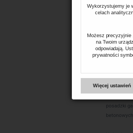
na ich funkc
Wykorzystujemy je w
napędzania p
celach analitycz
zewnętrzneg
do czyszcze
Możesz precyzyjnie 
tarasów – w
na Twoim urządze
pierwotnego
odpowiadają. Ust
prywatności symbo
Myjki ciśni
wytrzymałoś
Więcej na temat pli
Więcej ustawień
zastosowaniu
większej mo
posadzki ga
betonowych