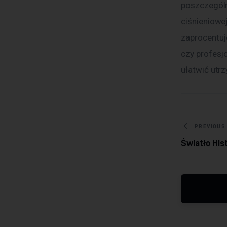
poszczególn
ciśnieniowe
zaprocentuj
czy profesj
ułatwić utr
Nawig
PREVIOUS
Światło Hist