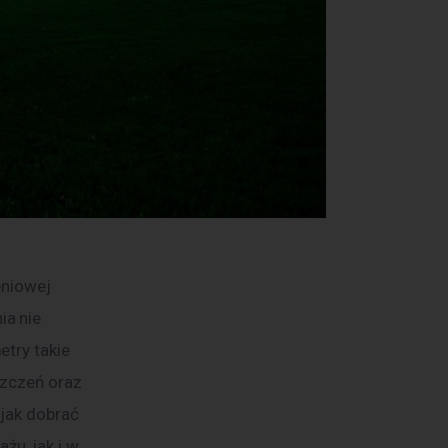
eniowej 
a nie 
try takie 
zczeń oraz 
jak dobrać 
u, jak i w 