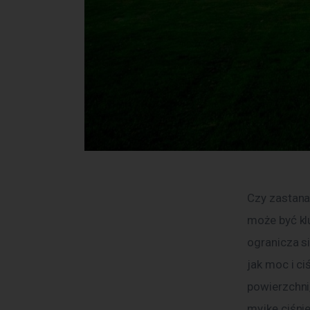
Czy zastana
może być kl
ogranicza s
jak moc i c
powierzchni
myjkę ciśni