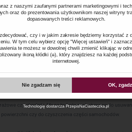
jonalność i łatwość obsługi. Wykorzystują one prąd elektryc
raz z naszymi zaufanymi partnerami marketingowymi i tech
omp ciśnieniowych, co oznacza, że ​​są ciche, przenośne i n
nych oraz do prezentowania użytkownikom naszej witryny traf
dopasowanych treści reklamowych.
o źródła zasilania. Elektryczne myjki ciśnieniowe mogą by
nia pojazdów, ogrodu, mebli ogrodowych, a nawet do mycia 
zdecydować, czy i w jakim zakresie będziemy korzystać z
szystkie zabrudzone powierzchnie będą wróciły do swojeg
niu. W tym celu wybierz opcję "Więcej ustawień" i zaznacz
 blasku!
awienia te możesz w dowolnej chwili zmienić klikając w odn
lizowany ikoną kłódki (
), który znajdziesz na każdej podst
internetowej.
eniowe spalinowe
 z kolei są idealne, jeśli potrzebujesz siły i 
ci, aby radzić sobie z trudniejszymi pracami czyszczącymi. 
ków cookies oraz tego, w jaki sposób przetwarzamy dane pr
o plikach cookies
oraz naszej
Polityce prywatności
.
Nie zgadzam się
OK, zgadz
 benzyny jako źródła zasilania, te myjki ciśnieniowe posiadaj
cy, co umożliwia im oczyszczanie dużych powierzchni, takich
Identyfikator zgody:
ID83508260806055347
rażowe czy chodniki. Mogą być również używane do usuwani
Technologię dostarcza
PrzepisNaCiasteczka.pl
 powierzchni czy do czyszczenia części samochodów.