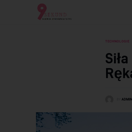
Lifestyle
Dziecko
Technologie
TECHNOLOGIE
Podróże
Siła
Zdrowie
Ręk
BY
ADMI