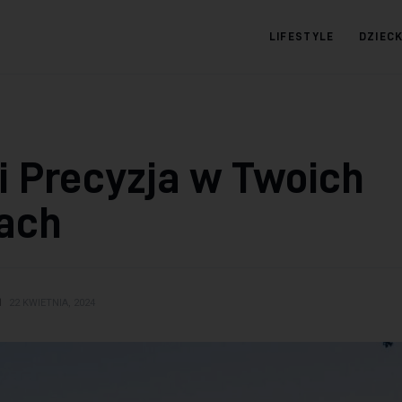
LIFESTYLE
DZIEC
09.com.pl
Serwis informacyjny
 i Precyzja w Twoich
ach
N
22 KWIETNIA, 2024