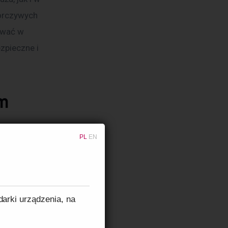
orczywych 
ować w 
zpieczne i 
em
ę z 
PL
EN
Myjka 
e myjek 
darki urządzenia, na
ze względu 