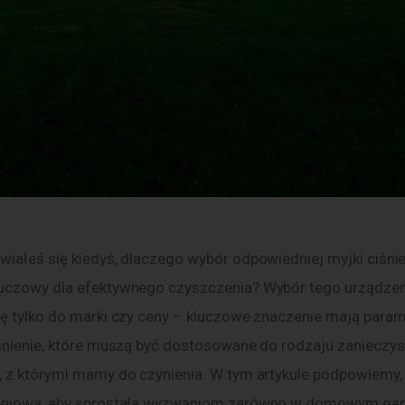
wiałeś się kiedyś, dlaczego wybór odpowiedniej myjki ciśni
uczowy dla efektywnego czyszczenia? Wybór tego urządzeni
ię tylko do marki czy ceny – kluczowe znaczenie mają parame
iśnienie, które muszą być dostosowane do rodzaju zanieczys
, z którymi mamy do czynienia. W tym artykule podpowiemy, 
eniową, aby sprostała wyzwaniom zarówno w domowym garaż