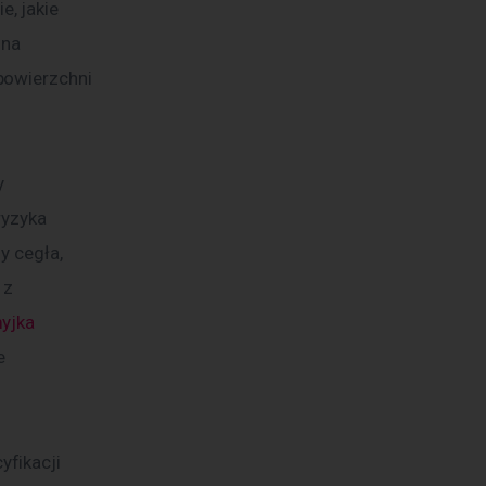
, jakie 
na 
powierzchni 
y 
ryzyka 
y cegła, 
 z 
yjka 
e 
fikacji 