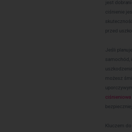
jest dobran
ciśnienie j
skuteczność
przed uszk
Jeśli planuj
samochód, i
uszkodzenia.
możesz śmia
uporczywym 
ciśnieniowa
bezpiecznie
Kluczem do 