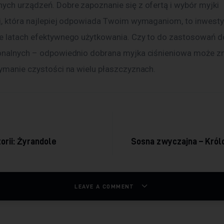
ych urządzeń. Dobre zapoznanie się z ofertą i wybór myjki 
j, która najlepiej odpowiada Twoim wymaganiom, to inwestyc
e latach efektywnego użytkowania. Czy to do zastosowań 
onalnych – odpowiednio dobrana myjka ciśnieniowa może zn
zymanie czystości na wielu płaszczyznach.
acja wpisu
orii: Żyrandole
Sosna zwyczajna – Król
LEAVE A COMMENT