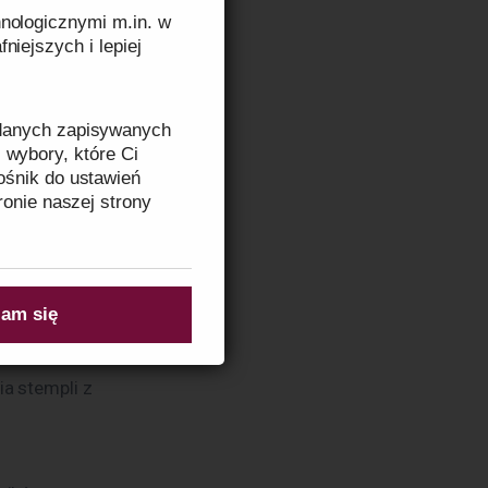
zny do 
nologicznymi m.in. w
ie wymagają 
niejszych i lepiej
ć stosowane 
okien i 
 danych zapisywanych
o 
 wybory, które Ci
ośnik do ustawień
ronie naszej strony
Przy 
zeczytasz w
Informacji
am się
ą silniki o 
 jak 
a stempli z 