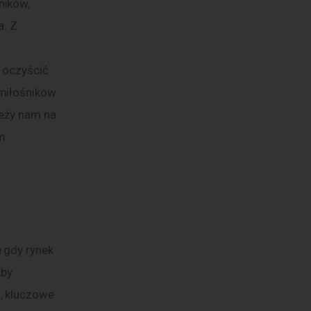
ników, 
. Z 
 
 oczyścić 
miłośników 
leży nam na 
m 
 gdy rynek 
by 
, kluczowe 