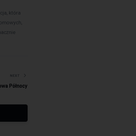
ja, która 
domowych, 
acznie 
NEXT
owa Północy