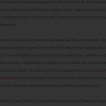
ie urządzenia dopasowanego do Twoich potrzeb. Zrozumienie
est potrzebne do konkretnych zadań, może znacząco wpłynąć 
 i szybkość prac czyszczących, a także na ochronę mytych 
odzeniem.
esz myć delikatne powierzchnie, takie jak drewniane patio cz
dealna będzie myjka o niższym ciśnieniu, która oczyści bez 
 Z kolei do bardziej wytrzymałych powierzchni, jak beton cz
ło wybrać urządzenie o większej mocy, które poradzi sobie
brudem, takim jak olej czy mchy. Nie zapominaj, że dobra 
m
 eurotec
 nie tylko usprawni Twoje prace, ale również uczyni j
jszymi i bardziej ekonomicznymi w kwestii zużycia wody.
wyboru jest zatem zrozumienie własnych potrzeb oraz specy