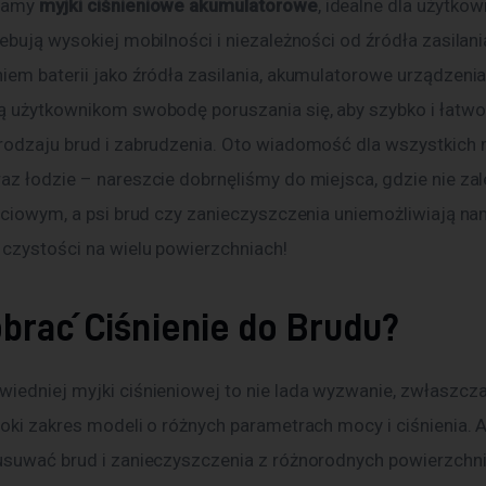
mamy 
myjki ciśnieniowe akumulatorowe
, idealne dla użytkow
ebują wysokiej mobilności i niezależności od źródła zasilania
iem baterii jako źródła zasilania, akumulatorowe urządzenia
ą użytkownikom swobodę poruszania się, aby szybko i łatwo
rodzaju brud i zabrudzenia. Oto wiadomość dla wszystkich 
az łodzie – nareszcie dobrnęliśmy do miejsca, gdzie nie za
ieciowym, a psi brud czy zanieczyszczenia uniemożliwiają na
czystości na wielu powierzchniach!
obrać Ciśnienie do Brudu?
iedniej myjki ciśnieniowej to nie lada wyzwanie, zwłaszcza
oki zakres modeli o różnych parametrach mocy i ciśnienia. A
usuwać brud i zanieczyszczenia z różnorodnych powierzchni