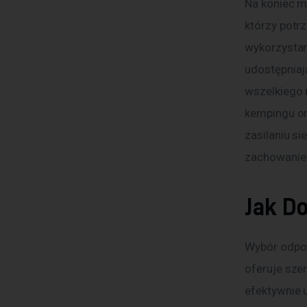
Na koniec 
którzy potrz
wykorzystan
udostępniaj
wszelkiego 
kempingu or
zasilaniu s
zachowanie 
Jak D
Wybór odpow
oferuje szer
efektywnie 