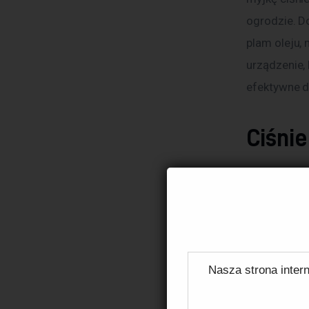
ogrodzie. D
plam oleju,
urządzenie, 
efektywne d
Ciśni
Chcesz pozb
metalowej p
ciśnieniowa
ciśnieniowy
Nasza strona intern
Elektryczne