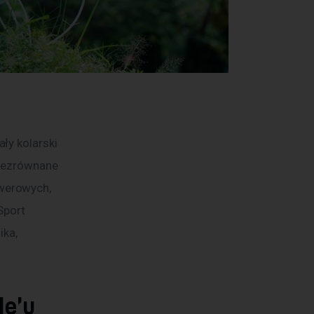
ły kolarski 
iezrównane 
werowych, 
Sport 
ka, 
de’u