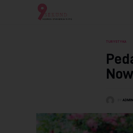
Lifestyle
Dziecko
Technologie
TURYSTYKA
Podróże
Ped
Zdrowie
Now
BY
ADMI