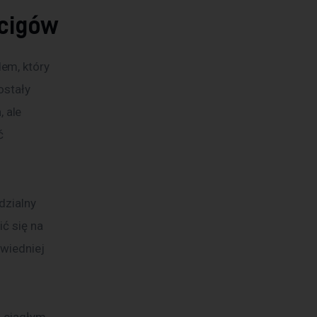
ścigów
em, który 
ostały 
 ale 
ć 
dzialny 
ć się na 
wiedniej 
i ciągłym 