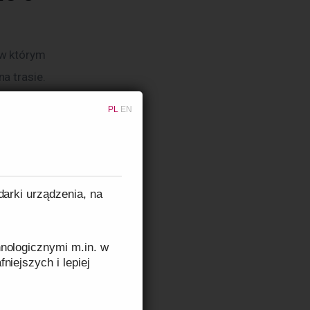
w którym 
a trasie. 
odróż 
PL
EN
logicznie 
ej
darki urządzenia, na
nologicznymi m.in. w
ej. 
niejszych i lepiej
zanie 
 się na 