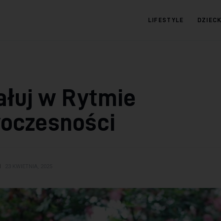
LIFESTYLE
DZIEC
09.com.pl
Serwis informacyjny
ałuj w Rytmie
oczesności
N
23 KWIETNIA, 2025