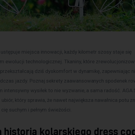
ustępuje miejsca innowacji, każdy kilometr szosy staje się 
 ewolucji technologicznej. Tkaniny, które zrewolucjonizowa
 przekształcają dziś dyskomfort w dynamikę, zapewniając n
dczas jazdy. Poznaj sekrety zaawansowanych spodenek ro
ym intensywny wysiłek to nie wyzwanie, a sama radość. AGA 
ubiór, który sprawia, że nawet największa nawałnica potu zni
 cię suchym i pełnym świeżości.
 historia kolarskiego dress co