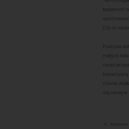
badaniom na
spodziewać 
Czy to nie 
Podczas kol
małych tekst
coraz przyj
towarzyszą 
równie dosko
idą ramię w 
Nawig
PREVIOUS