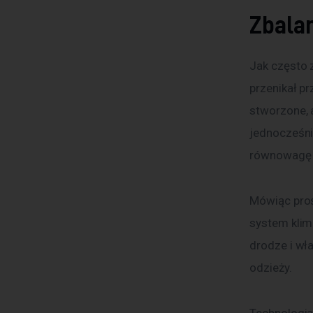
Zbala
Jak często 
przenikał p
stworzone, 
jednocześn
równowagę 
Mówiąc prośc
system klima
drodze i wł
odzieży.
Technologia