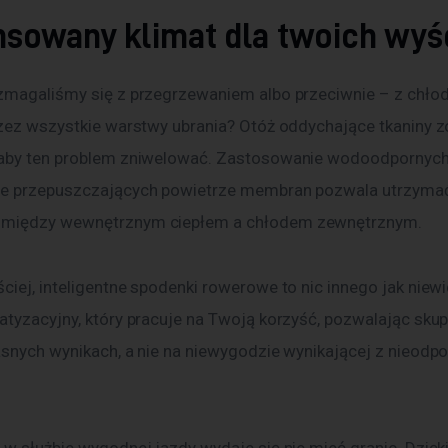
nsowany klimat dla twoich wy
zmagaliśmy się z przegrzewaniem albo przeciwnie – z chłod
rzez wszystkie warstwy ubrania? Otóż oddychające tkaniny z
aby ten problem zniwelować. Zastosowanie wodoodpornych,
ie przepuszczających powietrze membran pozwala utrzyma
między wewnętrznym ciepłem a chłodem zewnętrznym.
iej, inteligentne spodenki rowerowe to nic innego jak niewi
tyzacyjny, który pracuje na Twoją korzyść, pozwalając skupi
asnych wynikach, a nie na niewygodzie wynikającej z nieodpo
 w służbie wygodnej jazdy wydaje się nie mieć granic. Dzięk