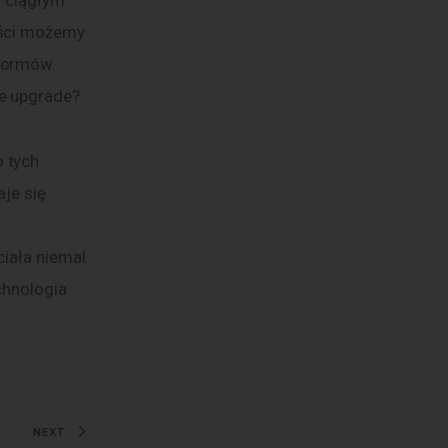
iści możemy 
formów. 
we upgrade?
 tych 
je się 
 
iała niemal 
chnologia 
NEXT