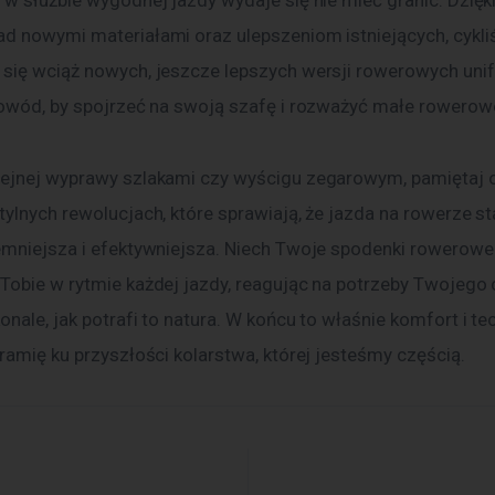
d nowymi materiałami oraz ulepszeniom istniejących, cykl
się wciąż nowych, jeszcze lepszych wersji rowerowych uni
powód, by spojrzeć na swoją szafę i rozważyć małe rowero
ejnej wyprawy szlakami czy wyścigu zegarowym, pamiętaj o
ylnych rewolucjach, które sprawiają, że jazda na rowerze sta
emniejsza i efektywniejsza. Niech Twoje spodenki rowerowe
Tobie w rytmie każdej jazdy, reagując na potrzeby Twojego c
nale, jak potrafi to natura. W końcu to właśnie komfort i te
ramię ku przyszłości kolarstwa, której jesteśmy częścią.
acja wpisu