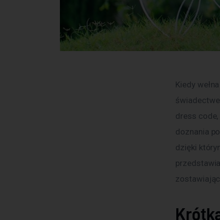
Kiedy wełna 
świadectwem
dress code,
doznania po
dzięki któr
przedstawia 
zostawiając
Krótka