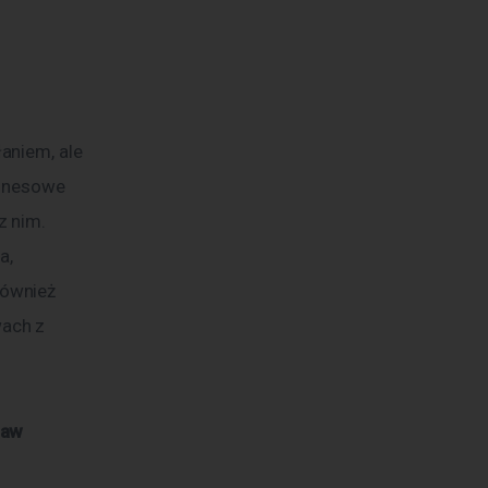
aniem, ale 
iznesowe 
 nim. 
, 
ównież 
ach z 
baw