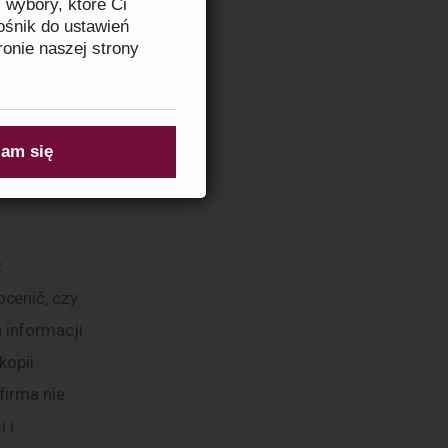
 wybory, które Ci
b, których 
ośnik do ustawień
niej i 
ronie naszej strony
ież 
estrzeń do 
zeczytasz w
Informacji
am się
cenić, czy 
informacji. 
opii 
irma nie 
 i 