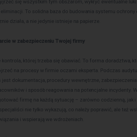
yjrzeć się wszystkim tym obszarom, wykryć ewentualne luki
 eliminacji. To solidna baza do budowania systemu ochrony 
nie działa, a nie jedynie istnieje na papierze.
rcie w zabezpieczeniu Twojej firmy
jrzeć na procesy w firmie oczami eksperta. Podczas audytu
 jest dokumentacja, procedury wewnętrzne, zabezpieczenia 
racowników i sposób reagowania na potencjalne incydenty. 
ygotować firmę na każdą sytuację – zarówno codzienną, jak i
pecjaliści nie tylko wykazują, co należy poprawić, ale też ws
iązania i wspierają we wdrożeniach.