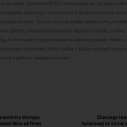
 obowiązku prawnego. Inwestujesz w bezpieczeństwo, wizer
swojego biznesu. To krok, który pozwala zyskać pełną kontrol
iem danych, uniknąć kosztownych błędów i działać z pełną 
ą, że firma jest przygotowana na każde wyzwanie. Warto zr
iadczonym partnerem, który zadba o każdy szczegół i popro
proces z pełnym zaangażowaniem.
acja wpisu
 kontrola dostępu
Dlaczego leas
banom Nice od firmy
hotelowej to strzał 