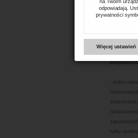
na Twoim urządze
zarządzanie
odpowiadają. Ust
dane są prz
prywatności symbo
bezpiecznie
zidentyfiko
Więcej na temat pli
optymalizac
Więcej ustawień
Bezpieczeńs
 Jedno naruszenie danych może mieć poważne konsekwencje – od strat 
finansowych
stosowane z
Sprawdzeniu
zapasowych 
tylko spełni