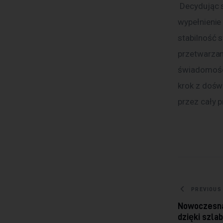
 Decydując się na audyt zgodności RODO, inwestujesz w coś więcej niż tylko 
wypełnienie
stabilność 
przetwarzan
świadomości
krok z dośw
przez cały 
Nawig
PREVIOUS
Nowoczesna
dzięki szla