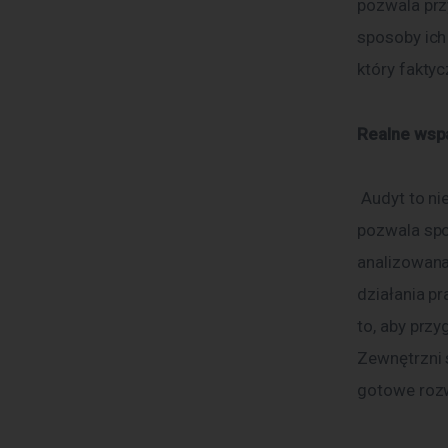
pozwala prz
sposoby ich
który faktycz
Realne wspa
 Audyt to nie kontrola, której trzeba się obawiać. To forma doradztwa, która 
pozwala spo
analizowana
działania p
to, aby prz
Zewnętrzni s
gotowe rozw