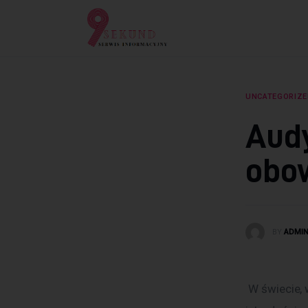
Lifestyle
Dziecko
Technologie
UNCATEGORIZE
Podróże
Aud
Zdrowie
obow
BY
ADMI
 W świecie,