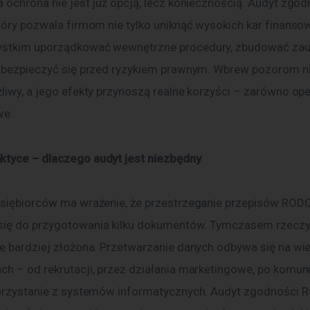
a ochrona nie jest już opcją, lecz koniecznością. Audyt zgo
tóry pozwala firmom nie tylko uniknąć wysokich kar finansow
ystkim uporządkować wewnętrzne procedury, zbudować zau
zabezpieczyć się przed ryzykiem prawnym. Wbrew pozorom nie
liwy, a jego efekty przynoszą realne korzyści – zarówno oper
we.
tyce – dlaczego audyt jest niezbędny
ię do przygotowania kilku dokumentów. Tymczasem rzeczy
ie bardziej złożona. Przetwarzanie danych odbywa się na wie
ch – od rekrutacji, przez działania marketingowe, po komuni
korzystanie z systemów informatycznych. Audyt zgodności 