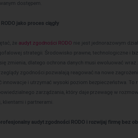
owanym dostępem.
 RODO jako proces ciągły
ętać, że 
audyt zgodności RODO
 nie jest jednorazowym dział
gofalowej strategii. Środowisko prawne, technologiczne i b
 się zmienia, dlatego ochrona danych musi ewoluować wraz z
rzeglądy zgodności pozwalają reagować na nowe zagrożenia
innowacje i utrzymać wysoki poziom bezpieczeństwa. To r
owiedzialnego zarządzania, który daje przewagę w rozmow
 klientami i partnerami.
rofesjonalny audyt zgodności RODO i rozwijaj firmę bez o