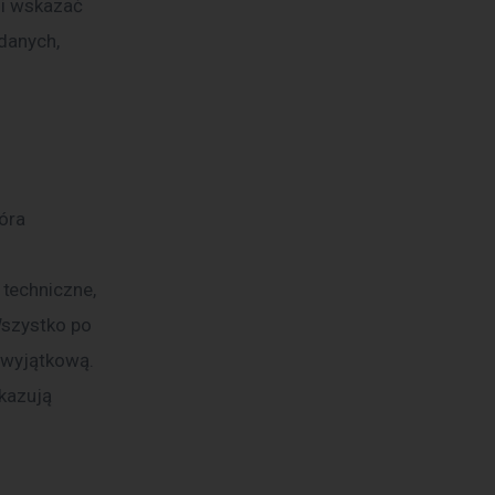
 i wskazać 
danych, 
 
techniczne, 
Wszystko po 
 wyjątkową. 
kazują 