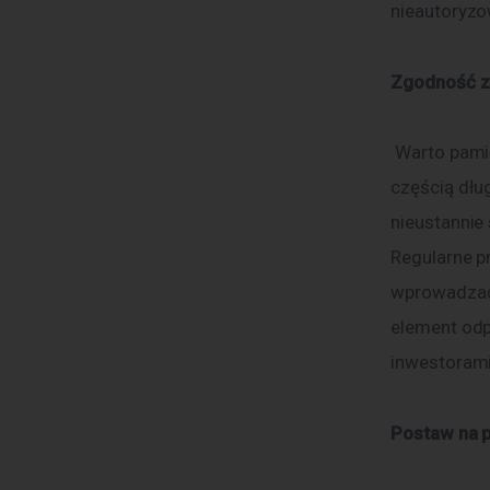
nieautoryz
Zgodność z
 Warto pami
częścią dłu
nieustannie
Regularne p
wprowadzać 
element odp
inwestorami,
Postaw na p