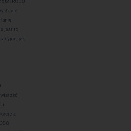
dności RODO 
ych, ale 
fanie 
 jest to 
acyjne, jak 
wistość 
lu 
kację z 
RODO 