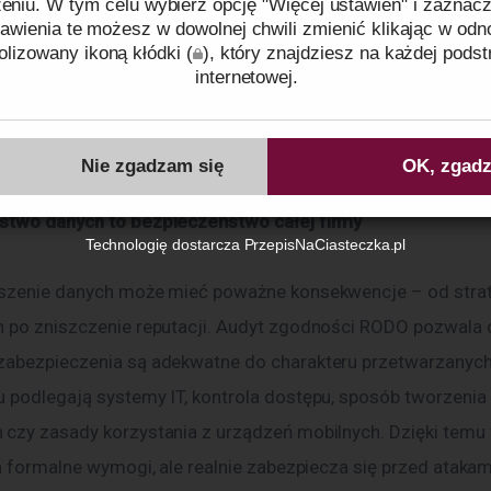
niu. W tym celu wybierz opcję "Więcej ustawień" i zaznacz
 uprawnieniami, skuteczniejsze reagowanie na zapytania osó
awienia te możesz w dowolnej chwili zmienić klikając w odn
etwarzane – to wszystko sprawia, że organizacja działa spraw
lizowany ikoną kłódki (
), który znajdziesz na każdej podst
internetowej.
j. Często okazuje się, że w ramach audytu możliwe jest równ
wanie zbędnych lub powielających się procesów, co daje prz
ków cookies oraz tego, w jaki sposób przetwarzamy dane pr
ji i oszczędności.
o plikach cookies
oraz naszej
Polityce prywatności
.
Nie zgadzam się
OK, zgadz
two danych to bezpieczeństwo całej firmy
Identyfikator zgody:
ID37549260809095312
Technologię dostarcza
PrzepisNaCiasteczka.pl
 po zniszczenie reputacji. Audyt zgodności RODO pozwala o
abezpieczenia są adekwatne do charakteru przetwarzanych 
 podlegają systemy IT, kontrola dostępu, sposób tworzenia k
czy zasady korzystania z urządzeń mobilnych. Dzięki temu f
a formalne wymogi, ale realnie zabezpiecza się przed atakami