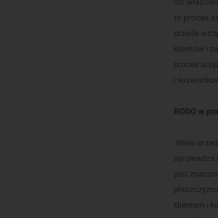
ich właściw
to proces, k
przede wsz
klientów i 
proces uciąż
i wizerunko
RODO w prak
 Wielu przedsiębiorców ma wrażenie, że przestrzeganie przepisów RODO 
sprowadza s
jest znaczn
płaszczyzna
klientem i 