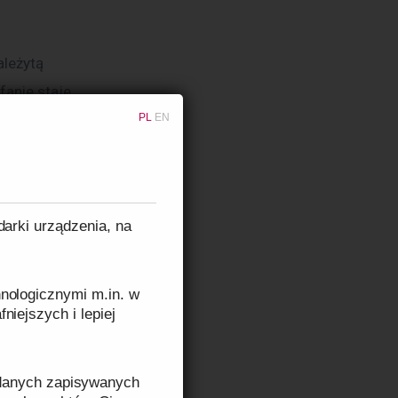
anie staje 
PL
EN
maga 
y i 
może być 
pracy z 
darki urządzenia, na
nologicznymi m.in. w
niejszych i lepiej
, lepsze 
 danych zapisywanych