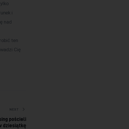
unek i 
ę nad 
obić ten 
wadzi Cię 
NEXT
ing pościeli
w dziesiątkę