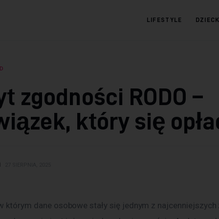
LIFESTYLE
DZIEC
09.com.pl
Serwis informacyjny
D
yt zgodności RODO –
iązek, który się opł
N
27 SIERPNIA, 2025
 w którym dane osobowe stały się jednym z najcenniejszych