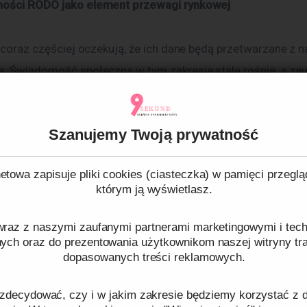
ności RODO jako element przewagi rynkowej
ą. Świadomość społeczna w tym zakresie stale rośnie, a zauf
 która decyduje o sukcesie firmy. Audyt zgodności RODO po
arygodny wizerunek marki, która działa w sposób przejrzyst
Szanujemy Twoją prywatność
lny. Co więcej, udokumentowanie zgodności z przepisami 
zez partnerów biznesowych, zwłaszcza w przypadku współ
etowa zapisuje pliki cookies (ciasteczka) w pamięci przeglą
rganizacjami lub administracją publiczną.
którym ją wyświetlasz.
optymalizacja i lepsza organizacja pracy
raz z naszymi zaufanymi partnerami marketingowymi i tech
nych oraz do prezentowania użytkownikom naszej witryny traf
dopasowanych treści reklamowych.
o na efektywność działania firmy. Uporządkowanie procedur
zdecydować, czy i w jakim zakresie będziemy korzystać z