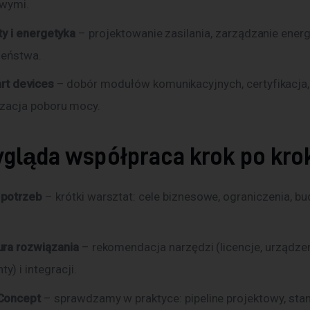
owymi.
ty i energetyka
– projektowanie zasilania, zarządzanie energi
zeństwa.
rt devices
– dobór modułów komunikacyjnych, certyfikacja,
zacja poboru mocy.
ygląda współpraca krok po kro
 potrzeb
– krótki warsztat: cele biznesowe, ograniczenia, bu
ura rozwiązania
– rekomendacja narzędzi (licencje, urządzen
) i integracji.
 Concept
– sprawdzamy w praktyce: pipeline projektowy, sta