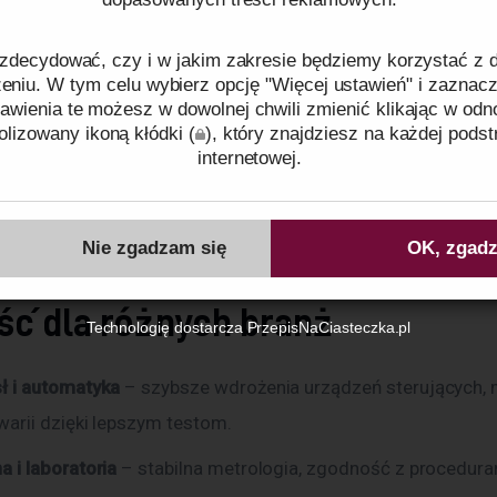
inne elementy kluczowe dla niezawodnego projektu. Computer
zdecydować, czy i w jakim zakresie będziemy korzystać z
niu. W tym celu wybierz opcję "Więcej ustawień" i zaznacz
awienia te możesz w dowolnej chwili zmienić klikając w odn
amienników
(druga dostawa, plan awaryjny na EOL),
lizowany ikoną kłódki (
), który znajdziesz na każdej podst
internetowej.
ację
BOM i prognozowanie popytu,
ć z normami branżowymi (np. medyczna, przemysłowa, aut
ków cookies oraz tego, w jaki sposób przetwarzamy dane pr
od projektu).
o plikach cookies
oraz naszej
Polityce prywatności
.
Nie zgadzam się
OK, zgadz
Identyfikator zgody:
ID50207260806120643
ść dla różnych branż
Technologię dostarcza
PrzepisNaCiasteczka.pl
ł i automatyka
– szybsze wdrożenia urządzeń sterujących, 
warii dzięki lepszym testom.
 i laboratoria
– stabilna metrologia, zgodność z procedur