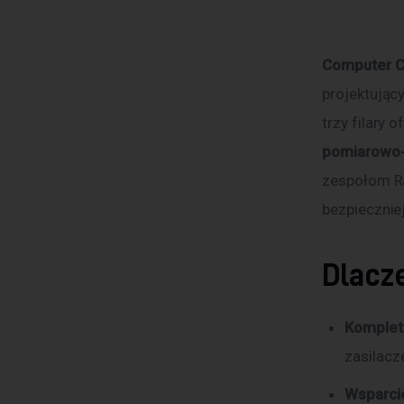
Computer Co
projektując
trzy filary of
pomiarowo
zespołom R&
bezpieczniej
Dlacz
Komplet
zasilacz
Wsparcie