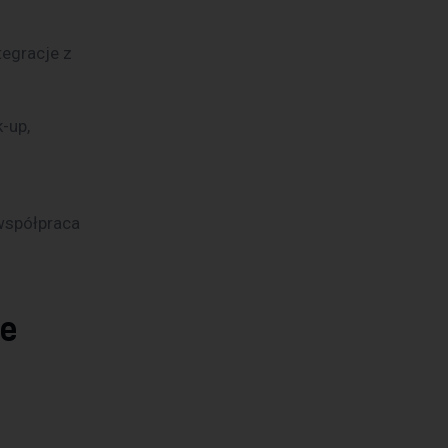
tegracje z
-up,
 współpraca 
ie