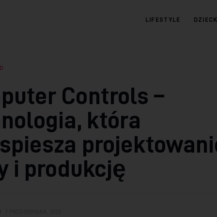
LIFESTYLE
DZIEC
09.com.pl
Serwis informacyjny
D
uter Controls –
nologia, która
spiesza projektowani
y i produkcję
N
7 PAŹDZIERNIKA, 2025