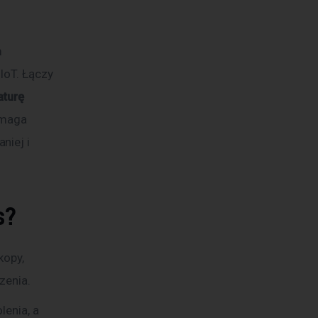
m 
IoT. Łączy 
turę 
omaga 
iej i 
s?
kopy,
zenia.
enia, a