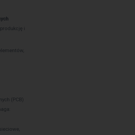
nych
produkcję i
elementów,
nych (PCB) 
maga:
sieciowe,