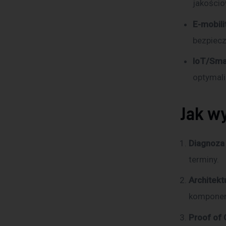
jakości
E-mobili
bezpiec
IoT/Sma
optymali
Jak w
Diagnoza
terminy.
Architekt
komponenty
Proof of