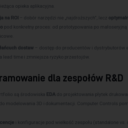
bieżąca opieka aplikacyjna.
ja na ROI
– dobór narzędzi nie „najdroższych”, lecz
optymal
wo
pod konkretny proces: od prototypowania po małoseryjną 
ńcowe.
 łańcuch dostaw
– dostęp do producentów i dystrybutorów 
a lead time i zmniejsza ryzyko przestojów.
ramowanie dla zespołów R&D
tfolio są środowiska 
EDA
 do projektowania płytek drukowa
 do modelowania 3D i dokumentacji. Computer Controls po
icencje
i konfiguracje pod wielkość zespołu (standalone vs. 