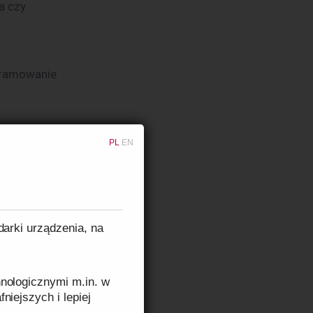
a czy 
gramowanie
PL
EN
rzuceń
kcji
darki urządzenia, na
nologicznymi m.in. w
zasilanie, 
niejszych i lepiej