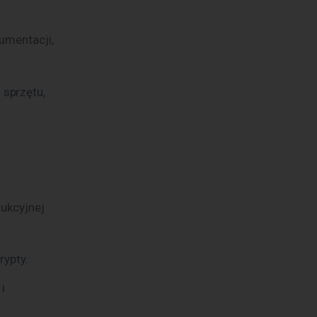
kumentacji,
 sprzętu,
dukcyjnej
rypty.
i