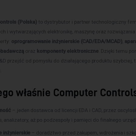
ntrols (Polska)
 to dystrybutor i partner technologiczny fir
ych i wytwarzających elektronikę, maszynę oraz rozwiązania 
erty: 
oprogramowanie inżynierskie (CAD/EDA/MCAD)
, 
apara
-badawczą
 oraz 
komponenty elektroniczne
. Dzięki temu p
D przejść od pomysłu do działającego produktu szybciej, tan
.
ego właśnie Computer Control
ność
– jeden dostawca od licencji EDA i CAD, przez oscylos
e, analizatory, aż po podzespoły i pamięci do finalnego urząd
 inżynierskie
– doradztwo przed zakupem, wdrożenia i szkol