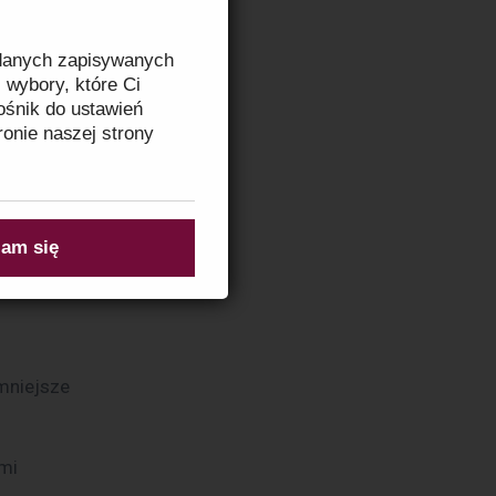
 Controls 
 danych zapisywanych
 wybory, które Ci
ośnik do ustawień
ronie naszej strony
omotive –
zeczytasz w
Informacji
am się
mniejsze
ami