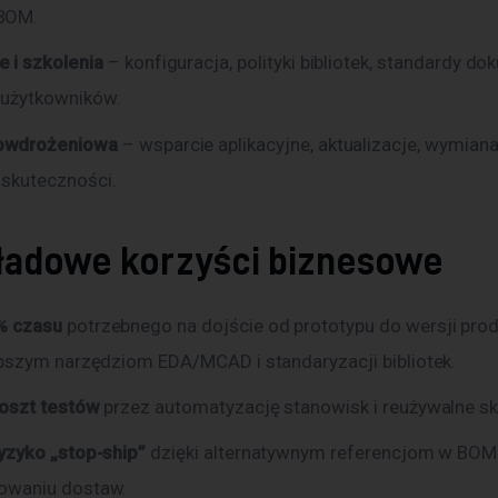
 BOM.
 i szkolenia
– konfiguracja, polityki bibliotek, standardy do
 użytkowników.
owdrożeniowa
– wsparcie aplikacyjne, aktualizacje, wymiana
 skuteczności.
ładowe korzyści biznesowe
 czasu
potrzebnego na dojście od prototypu do wersji pro
epszym narzędziom EDA/MCAD i standaryzacji bibliotek.
oszt testów
przez automatyzację stanowisk i reużywalne sk
yzyko „stop-ship”
dzięki alternatywnym referencjom w BOM 
owaniu dostaw.