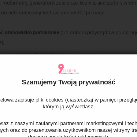
 multimetry, generatory, zasilacze, liczniki, analizatory widm
 do automatyzacji testów. Zespół CC pomaga:
ać
stanowisko pomiarowe
(od doboru przyrządów po opro
),
ryzować
procedury testowe
i raportowanie,
atyzować
testy produkcyjne
(skrócenie czasu T&E, mniej od
wych).
Szanujemy Twoją prywatność
nenty elektroniczne – od sele
etowa zapisuje pliki cookies (ciasteczka) w pamięci przeglą
którym ją wyświetlasz.
ągłości dostaw
raz z naszymi zaufanymi partnerami marketingowymi i tech
ajdują się 
mikrokontrolery, moduły komunikacyjne, pamięci, 
nych oraz do prezentowania użytkownikom naszej witryny traf
dopasowanych treści reklamowych.