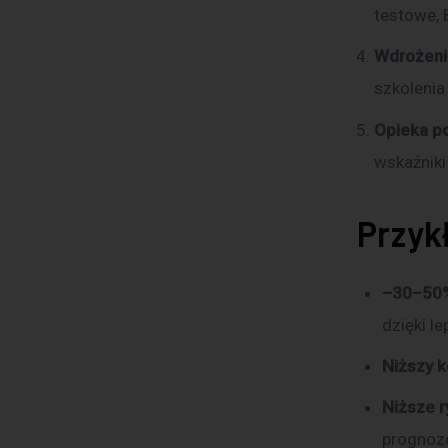
testowe,
Wdrożenie
szkolenia
Opieka p
wskaźniki
Przyk
–30–50%
dzięki l
Niższy k
Niższe r
prognoz