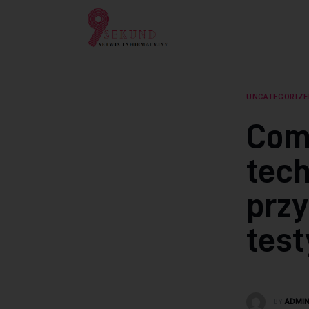
Lifestyle
Dziecko
Technologie
UNCATEGORIZE
Podróże
Comp
Zdrowie
tech
przy
test
BY
ADMI