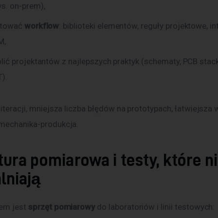
s. on-prem),
ktować
workflow
: biblioteki elementów, reguły projektowe, in
M,
lić projektantów z najlepszych praktyk (schematy, PCB stack
).
 iteracji, mniejsza liczba błędów na prototypach, łatwiejsza
-mechanika-produkcja.
ura pomiarowa i testy, które n
lniają
em jest 
sprzęt pomiarowy
 do laboratoriów i linii testowych: 