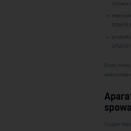
chmura v
zaproje
PDM/PL
przeszko
DFM/DFT
Efekt: mniej
elektronika
Aparat
spowa
Drugim filar