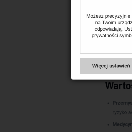
sensory
 i 
wspiera:
Możesz precyzyjnie 
na Twoim urządze
odpowiadają. Ust
dobór z
prywatności symbo
komplet
zgodnoś
Więcej na temat pli
zależnie 
Więcej ustawień
Warto
Przemys
ryzyko a
Medycyna