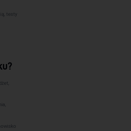
ą, testy
ku?
dżet,
ia,
nowisko