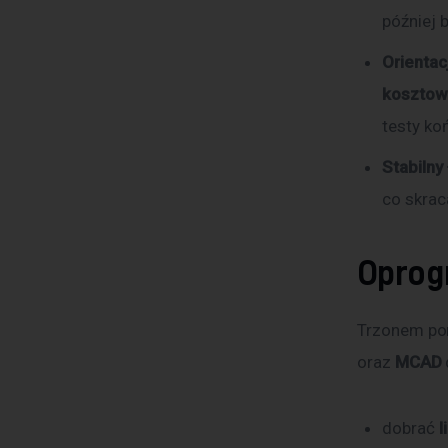
później 
Orientac
koszto
testy ko
Stabilny
co skrac
Oprog
Trzonem por
oraz 
MCAD
dobrać
l