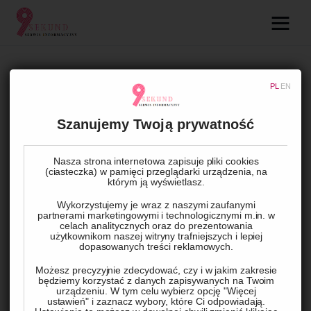
09.com.pl
Serwis informacyjny
BEZ KATEGORII
PL
EN
Lifestyle
Czy warto zamówić kalendarz na
Szanujemy Twoją prywatność
2023 rok?
Dziecko
Nasza strona internetowa zapisuje pliki cookies
(ciasteczka) w pamięci przeglądarki urządzenia, na
Technologie
BY
ADMIN
29 LISTOPADA, 2022
0
COMMENTS
którym ją wyświetlasz.
Wykorzystujemy je wraz z naszymi zaufanymi
Podróże
partnerami marketingowymi i technologicznymi m.in. w
Zacznijmy od oczywistej konstatacji. Kalendarz na rok 2023 
celach analitycznych oraz do prezentowania
użytkownikom naszej witryny trafniejszych i lepiej
Zdrowie
można znaleźć w sieci internetowej i sobie wydrukować. 
dopasowanych treści reklamowych.
Jedna prawda jest też taka, że warto nadal skusić się na 
Możesz precyzyjnie zdecydować, czy i w jakim zakresie
będziemy korzystać z danych zapisywanych na Twoim
kalendarze w bardziej tradycyjnej formie. Dlaczego? W tym 
urządzeniu. W tym celu wybierz opcję "Więcej
ustawień" i zaznacz wybory, które Ci odpowiadają.
artykule wskazujemy na zalety tego rozwiązania i 