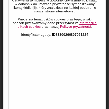
Ustawienia te możesz w dowolnej chwili zmienić klikając
wskazujemy na kalendarze ze strony 
w odnośnik do ustawień prywatności symbolizowany
ikoną kłódki (
), który znajdziesz na każdej podstronie
https://dobrekalendarze.pl.
naszej strony internetowej.
Więcej na temat plików cookies oraz tego, w jaki
sposób przetwarzamy dane przeczytasz w
Informacji o
plikach cookies
oraz naszej
Polityce prywatności
.
Zalety posiadania funkcjonalnego
Identyfikator zgody:
ID83300260807051224
kalendarza
Załóżmy, że jest niedzielny wieczór. Przed nami nowy tydzień 
i cała gama nowych możliwości. Terminy spotkań, wydarzeń, 
specjalnych okazji, zadań do wykonania, sprawdzianów w 
szkole… informacje warte zapamiętania nieustannie krążą po 
głowie, atakując nasze myśli jeszcze przed rozpoczęciem 
tygodnia. Łatwym i niedrogim sposobem na dobrą 
organizację czasu jest posiadanie kalendarza.
To prawda! Kalendarze nie tylko informują nas o uciekającym 
czasie, ale także umożliwiają codzienne planowanie życia. 