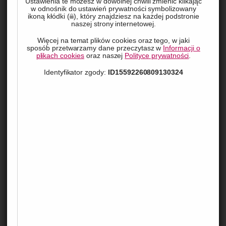
Ustawienia te możesz w dowolnej chwili zmienić klikając
w odnośnik do ustawień prywatności symbolizowany
sterowanie, monitorowanie ruchu i zaawansowane systemy 
ikoną kłódki (
), który znajdziesz na każdej podstronie
raportowania. Przyjrzyjmy się, jak te innowacyjne rozwiązania 
naszej strony internetowej.
ułatwiają życie zarówno użytkownikom, jak i administratorom 
Więcej na temat plików cookies oraz tego, w jaki
sposób przetwarzamy dane przeczytasz w
Informacji o
parkingów.
plikach cookies
oraz naszej
Polityce prywatności
.
Identyfikator zgody:
ID15592260809130324
Nowoczesne zarządzanie ruchem dzięki
automatycznym szlabanom
Automatyczne szlabany odgrywają kluczową rolę w 
efektywnym zarządzaniu ruchem na parkingach, umożliwiając 
dokładne monitorowanie i kontrolę pojazdów. Dzięki 
technologiom takim jak skanowanie tablic rejestracyjnych i 
systemy RFID, możliwe jest szybkie przepuszczanie 
autoryzowanych pojazdów oraz blokowanie dostępu 
niepożądanym gościom. Skutkuje to płynniejszym ruchem 
oraz zwiększonym bezpieczeństwem zarówno dla 