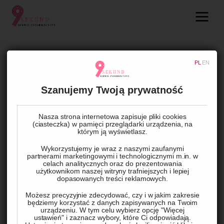
09.com.pl
Serwis informacyjny
UNCATEGORIZED
PL
EN
Lifestyle
Inwestycja w automatyczne
Szanujemy Twoją prywatność
szlabany parkingowe: korzyści
Dziecko
dla zarządzania miejskimi
Nasza strona internetowa zapisuje pliki cookies
parkingami
(ciasteczka) w pamięci przeglądarki urządzenia, na
Technologie
którym ją wyświetlasz.
Wykorzystujemy je wraz z naszymi zaufanymi
Podróże
partnerami marketingowymi i technologicznymi m.in. w
BY
ADMIN
26 CZERWCA, 2024
0
COMMENTS
celach analitycznych oraz do prezentowania
użytkownikom naszej witryny trafniejszych i lepiej
Zdrowie
dopasowanych treści reklamowych.
Automatyczne szlabany parkingowe znacząco usprawniają 
Możesz precyzyjnie zdecydować, czy i w jakim zakresie
będziemy korzystać z danych zapisywanych na Twoim
zarządzanie parkingami miejskimi, oferując wygodę, 
urządzeniu. W tym celu wybierz opcję "Więcej
ustawień" i zaznacz wybory, które Ci odpowiadają.
bezpieczeństwo oraz nowoczesne funkcje, takie jak zdalne 