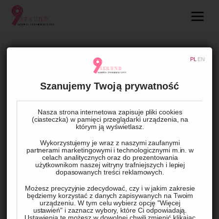
09.com.pl
Serwis informacyjny
BEZ KATEGORII
PL
EN
Lifestyle
Jakie są możliwości leczenia
Szanujemy Twoją prywatność
łuszczycy?
Dziecko
Nasza strona internetowa zapisuje pliki cookies
(ciasteczka) w pamięci przeglądarki urządzenia, na
Technologie
BY
ADMIN
31 PAŹDZIERNIKA, 2022
0
COMMENTS
którym ją wyświetlasz.
Wykorzystujemy je wraz z naszymi zaufanymi
Podróże
partnerami marketingowymi i technologicznymi m.in. w
celach analitycznych oraz do prezentowania
W ostatnich latach zrozumienie choroby, jaką jest łuszczyca, 
użytkownikom naszej witryny trafniejszych i lepiej
Zdrowie
znacznie się poprawiło. To otworzyło całkiem nowe 
dopasowanych treści reklamowych.
możliwości leczenia. Na łuszczycę cierpi około miliona 
Możesz precyzyjnie zdecydować, czy i w jakim zakresie
będziemy korzystać z danych zapisywanych na Twoim
Polaków. Klinika leczenia łuszczycy w ramach 
urządzeniu. W tym celu wybierz opcję "Więcej
ustawień" i zaznacz wybory, które Ci odpowiadają.
specjalistycznych konsultacji opiekuje się pacjentami z jedną 
Ustawienia te możesz w dowolnej chwili zmienić klikając