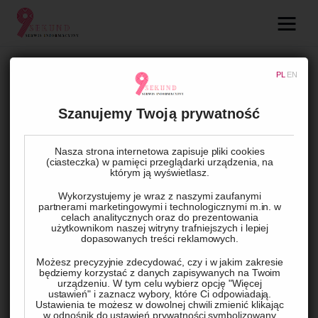
09.com.pl
Serwis informacyjny
PL
EN
BEZ KATEGORII
Lifestyle
Okna drewniano-aluminiowe –
Szanujemy Twoją prywatność
piękno drewna bez
Dziecko
wymagającej konserwacji
Nasza strona internetowa zapisuje pliki cookies
(ciasteczka) w pamięci przeglądarki urządzenia, na
którym ją wyświetlasz.
Technologie
Wykorzystujemy je wraz z naszymi zaufanymi
BY
ADMIN
28 STYCZNIA, 2022
0
COMMENTS
partnerami marketingowymi i technologicznymi m.in. w
Podróże
celach analitycznych oraz do prezentowania
użytkownikom naszej witryny trafniejszych i lepiej
dopasowanych treści reklamowych.
Zdrowie
Kochasz drewniane okna, ale masz obawy przed ich 
Możesz precyzyjnie zdecydować, czy i w jakim zakresie
zamontowaniem z obawy o konieczność regularnej 
będziemy korzystać z danych zapisywanych na Twoim
urządzeniu. W tym celu wybierz opcję "Więcej
konserwacji? W takim przypadku warto pomyśleć o 
ustawień" i zaznacz wybory, które Ci odpowiadają.
Ustawienia te możesz w dowolnej chwili zmienić klikając
nowocześniejszym rozwiązaniu – oknach drewniano-
w odnośnik do ustawień prywatności symbolizowany