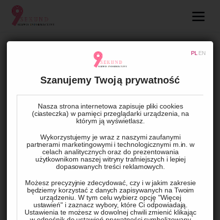
09.com.pl
Serwis informacyjny
PL
EN
UNCATEGORIZED
Lifestyle
Rewolucyjne przekształcenie
Szanujemy Twoją prywatność
akustyki za pomocą ścianek
Dziecko
akustycznych
Nasza strona internetowa zapisuje pliki cookies
(ciasteczka) w pamięci przeglądarki urządzenia, na
którym ją wyświetlasz.
Technologie
Wykorzystujemy je wraz z naszymi zaufanymi
BY
ADMIN
5 WRZEŚNIA, 2023
0
COMMENTS
partnerami marketingowymi i technologicznymi m.in. w
Podróże
celach analitycznych oraz do prezentowania
użytkownikom naszej witryny trafniejszych i lepiej
dopasowanych treści reklamowych.
Zdrowie
Codziennie otaczają nas dźwięki, jednak ich nadmiar może 
Możesz precyzyjnie zdecydować, czy i w jakim zakresie
wpłynąć negatywnie na nasze samopoczucie. Koncentracja 
będziemy korzystać z danych zapisywanych na Twoim
urządzeniu. W tym celu wybierz opcję "Więcej
staje się trudniejsza, a irytacja rośnie w miarę wzrostu 
ustawień" i zaznacz wybory, które Ci odpowiadają.
Ustawienia te możesz w dowolnej chwili zmienić klikając
hałasu. Jak rozprawić się z tym problemem? Odpowiedzią są 
w odnośnik do ustawień prywatności symbolizowany