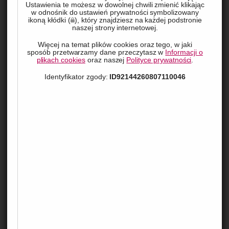
Ustawienia te możesz w dowolnej chwili zmienić klikając
w odnośnik do ustawień prywatności symbolizowany
ikoną kłódki (
), który znajdziesz na każdej podstronie
naszej strony internetowej.
Więcej na temat plików cookies oraz tego, w jaki
sposób przetwarzamy dane przeczytasz w
Informacji o
plikach cookies
oraz naszej
Polityce prywatności
.
Identyfikator zgody:
ID92144260807110046
Stomia, choć jest procedurą stosunkowo często 
wykonywaną, to jednak dla wielu osób termin ten jest 
niezrozumiały. Czy jest to coś, co powinno nas 
przerażać? Czy może jest to po prostu kolejny niezbędny 
zabieg medyczny, który pomaga ratować życie? W tym 
artykule wyjaśniamy, czym jest stomia, jakie są jej typy i 
jak wygląda życie po jej wykonaniu.
Co to jest stomia?