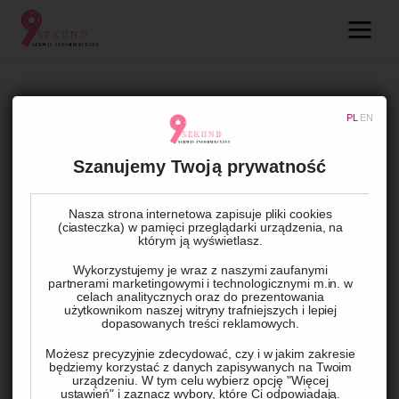
09.com.pl
Serwis informacyjny
ZDROWIE
PL
EN
Lifestyle
Stomia – co to jest?
Rozwiązujemy Twoje
Szanujemy Twoją prywatność
Dziecko
wątpliwości
Nasza strona internetowa zapisuje pliki cookies
Technologie
(ciasteczka) w pamięci przeglądarki urządzenia, na
którym ją wyświetlasz.
BY
ADMIN
17 LIPCA, 2023
0
COMMENTS
Podróże
Wykorzystujemy je wraz z naszymi zaufanymi
partnerami marketingowymi i technologicznymi m.in. w
celach analitycznych oraz do prezentowania
użytkownikom naszej witryny trafniejszych i lepiej
Zdrowie
dopasowanych treści reklamowych.
Możesz precyzyjnie zdecydować, czy i w jakim zakresie
będziemy korzystać z danych zapisywanych na Twoim
urządzeniu. W tym celu wybierz opcję "Więcej
ustawień" i zaznacz wybory, które Ci odpowiadają.