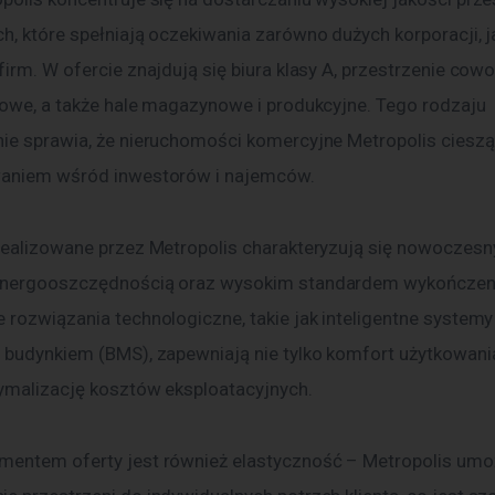
, które spełniają oczekiwania zarówno dużych korporacji, ja
irm. W ofercie znajdują się biura klasy A, przestrzenie cow
gowe, a także hale magazynowe i produkcyjne. Tego rodzaju 
ie sprawia, że nieruchomości komercyjne Metropolis cieszą
waniem wśród inwestorów i najemców.
realizowane przez Metropolis charakteryzują się nowoczes
energooszczędnością oraz wysokim standardem wykończeni
 rozwiązania technologiczne, takie jak inteligentne systemy
 budynkiem (BMS), zapewniają nie tylko komfort użytkowania,
ymalizację kosztów eksploatacyjnych.
entem oferty jest również elastyczność – Metropolis umoż