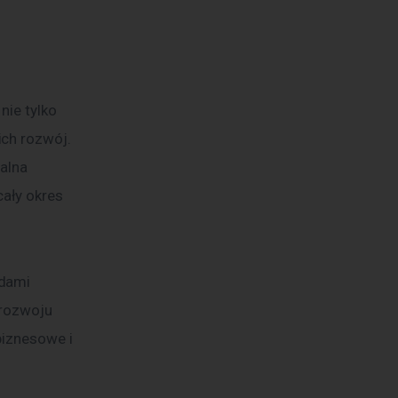
ie tylko 
ch rozwój. 
alna 
ały okres 
dami 
 rozwoju 
biznesowe i 