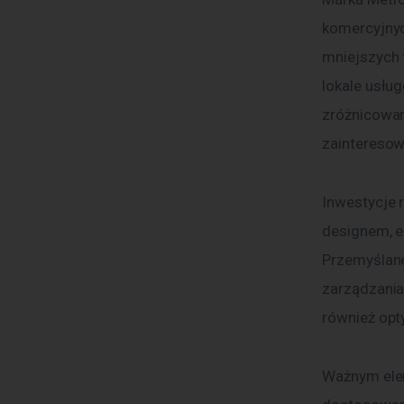
komercyjnych
mniejszych f
lokale usłu
zróżnicowan
zaintereso
Inwestycje 
designem, 
Przemyślane
zarządzania
również opt
Ważnym elem