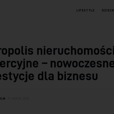
LIFESTYLE
DZIEC
09.com.pl
Serwis informacyjny
opolis nieruchomośc
ercyjne – nowoczesn
stycje dla biznesu
KCJA
31 MARCA, 2025