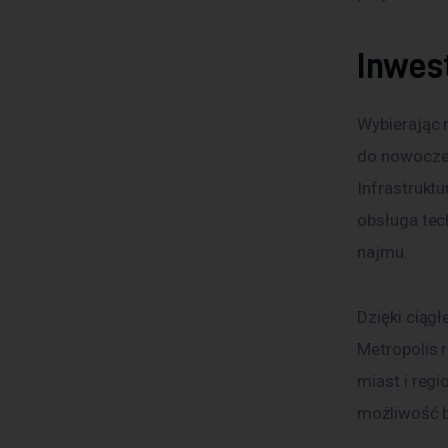
Inwes
Wybierając 
do nowoczes
Infrastruktu
obsługa tec
najmu.
Dzięki ciąg
Metropolis r
miast i reg
możliwość b