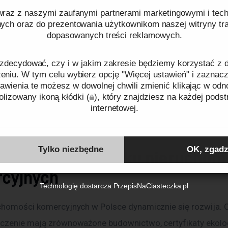
ublicznego i lotnisk to standard. Dzięki temu przedsiębiorc
raz z naszymi zaufanymi partnerami marketingowymi i tech
woim pracownikom wygodny dojazd, a partnerom biznesowy
nych oraz do prezentowania użytkownikom naszej witryny traf
dopasowanych treści reklamowych.
edziby firmy.
zdecydować, czy i w jakim zakresie będziemy korzystać z
nwestycji wpływa także na ich wartość rynkową. Dobrze zlok
niu. W tym celu wybierz opcję "Więcej ustawień" i zaznacz
awienia te możesz w dowolnej chwili zmienić klikając w odn
ci komercyjne są bardziej odporne na wahania rynku i stan
lizowany ikoną kłódki (
), który znajdziesz na każdej podst
ormę lokaty kapitału. Z tego względu oferta Metropolis przy
internetowej.
ców, ale także inwestorów poszukujących stabilnych aktywó
ków cookies oraz tego, w jaki sposób przetwarzamy dane pr
o plikach cookies
oraz naszej
Polityce prywatności
.
Tylko niezbędne
OK, zgadz
lne trendy na rynku nieruchom
cyjnych
Identyfikator zgody:
ID08986260806223942
Technologię dostarcza
PrzepisNaCiasteczka.pl
chomości komercyjnych w Polsce dynamicznie się rozwija. 
czenie mają zrównoważone budownictwo, certyfikaty ekolo