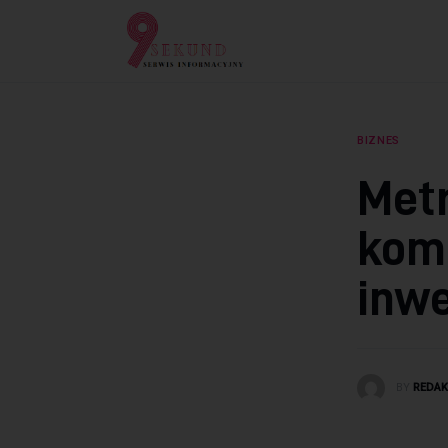
Lifestyle
Dziecko
Technologie
BIZNES
Podróże
Metr
Zdrowie
kom
inwe
BY
REDA