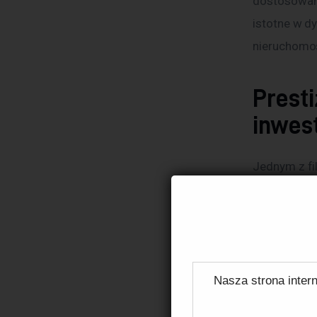
dostosowani
istotne w d
nieruchomoś
Presti
inwes
Jednym z fil
powstają za
Wrocław czy
miast. Taka
miejscach o
Nasza strona intern
Lokalizacje