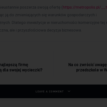
nieustannie poszerza swoją ofertę (
https://metropolis.pl/__
c ją do zmieniających się warunków gospodarczych i 
znych. Dlatego inwestycje w nieruchomości komercyjne tej m
eczna, ale i przyszłościowa decyzja biznesowa.
acja wpisu
najlepszą firmę
Na co zwrócić uwagę
 dla swojej wycieczki?
przedszkole w 
LEAVE A COMMENT