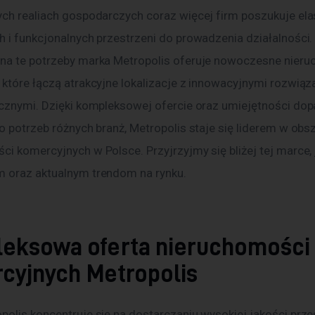
ych realiach gospodarczych coraz więcej firm poszukuje ela
h i funkcjonalnych przestrzeni do prowadzenia działalności.
na te potrzeby marka Metropolis oferuje nowoczesne nieru
 które łączą atrakcyjne lokalizacje z innowacyjnymi rozwiąz
icznymi. Dzięki kompleksowej ofercie oraz umiejętności do
o potrzeb różnych branż, Metropolis staje się liderem w obs
i komercyjnych w Polsce. Przyjrzyjmy się bliżej tej marce, j
 oraz aktualnym trendom na rynku.
eksowa oferta nieruchomości
cyjnych Metropolis
polis koncentruje się na dostarczaniu wysokiej jakości przes