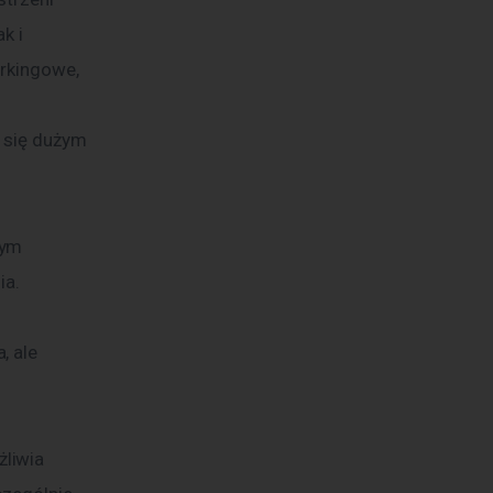
k i 
orkingowe, 
 się dużym 
nym 
a. 
 
 ale 
liwia 