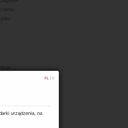
czególnie 
i temu 
ynku.
tycje 
 Kraków, 
PL
EN
mniejszych 
e w 
darki urządzenia, na
d, 