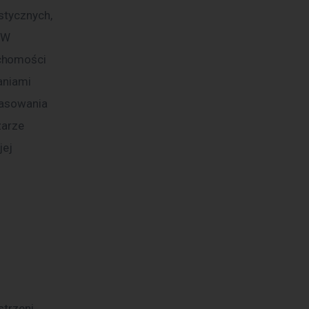
stycznych, 
 W 
chomości 
aniami 
pasowania 
zarze 
ej 
trzeni 