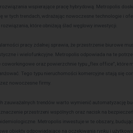
e rozwiązania wspierające pracę hybrydową. Metropolis dosk
ię w tych trendach, wdrażając nowoczesne technologie i ofe
 rozwiązania, które obniżają ślad węglowy inwestycji.
larności pracy zdalnej sprawia, że przestrzenie biurowe mu
styczne i wielofunkcyjne. Metropolis odpowiada na te potrze
e coworkingowe oraz powierzchnie typu „flex office”, które 
anżować. Tego typu nieruchomości komercyjne stają się cora
zez nowoczesne firmy.
h zauważalnych trendów warto wymienić automatyzację bu
znaczenie przestrzeni wspólnych oraz nacisk na bezpiecze
pidemiologiczne. Metropolis inwestuje w te obszary, budując
owe obiekty odpowiadające na oczekiwania rynku i użytkown