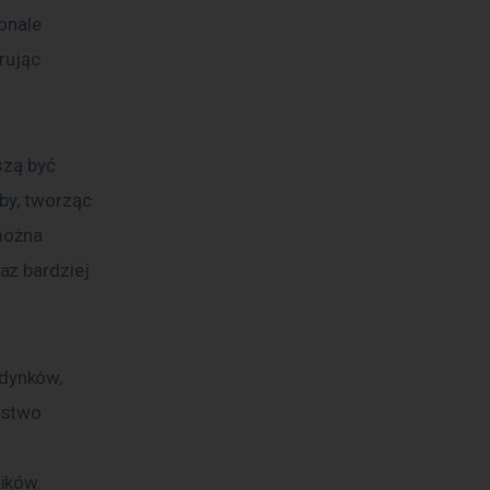
onale 
rując 
szą być 
by, tworząc 
można 
z bardziej 
dynków, 
ństwo 
 
ików.