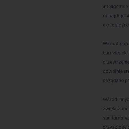
inteligentn
odnajduje s
ekologiczne
Wzrost popu
bardziej ela
przestrzeni
dowolnie ar
pożądane pr
Wśród innyc
zwiększone 
sanitarno-e
przyszłości