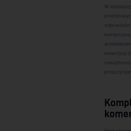
W dzisiejsz
prestiżowyc
odpowiedzi 
komercyjne,
architekton
inwestycji d
nieruchomośc
propozycjom
Kompl
komer
Marka Metro