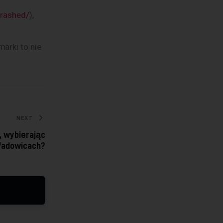
trashed/
), 
arki to nie 
NEXT
, wybierając
Wadowicach?