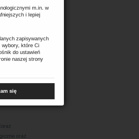
y mogą 
nologicznymi m.in. w
m łatwy 
niejszych i lepiej
 danych zapisywanych
alizowane 
 wybory, które Ci
ośnik do ustawień
owią 
ronie naszej strony
ciąga nie 
w.
zeczytasz w
Informacji
am się
ości
Coraz 
giczne oraz 