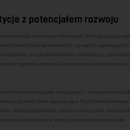
tycje z potencjałem rozwoju
nieruchomości komercyjne Metropolis, firmy zyskują dostęp n
nych przestrzeni, ale również do rozwiązań wspierających i
ra budynków sprzyja skalowalności działalności, a profesjon
hniczna zapewnia sprawne funkcjonowanie obiektów przez c
łemu monitorowaniu rynku i współpracy z lokalnymi samorzą
ealizuje projekty, które wpisują się w długofalowe strategie
ionów. Dla przedsiębiorców oznacza to korzystne otoczenie 
udowania silnej marki w dobrze przemyślanej przestrzeni.