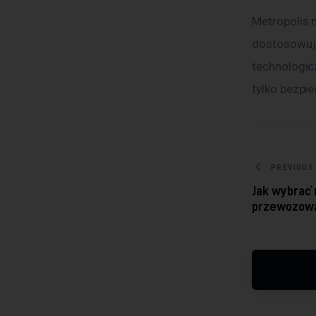
Metropolis 
dostosowują
technologic
tylko bezpi
Nawig
PREVIOUS
Jak wybrać 
przewozową