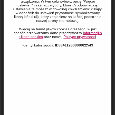
urządzeniu. W tym celu wybierz opcję "Więcej
ustawień" i zaznacz wybory, które Ci odpowiadają.
Ustawienia te możesz w dowolnej chwili zmienić klikając
w odnośnik do ustawień prywatności symbolizowany
ikoną kłódki (
), który znajdziesz na każdej podstronie
naszej strony internetowej.
Więcej na temat plików cookies oraz tego, w jaki
sposób przetwarzamy dane przeczytasz w
Informacji o
plikach cookies
oraz naszej
Polityce prywatności
.
Organizacja wycieczki — niezależnie od tego, czy chodzi o 
Identyfikator zgody:
ID39411260808022543
szkolny wyjazd, firmowy event czy wakacyjną podróż z grupą 
przyjaciół — wymaga dopięcia wielu szczegółów. Jednym z 
najważniejszych elementów jest wybór odpowiedniego 
środka transportu. Odpowiednia firma przewozowa może 
zapewnić komfort, bezpieczeństwo i punktualność, a błędny 
wybór – sporo problemów i nerwów. Dlatego warto wiedzieć, 
na co zwrócić uwagę, zanim zdecydujemy się na konkretną 
ofertę przewozu osób.
Doświadczenie i renoma firmy