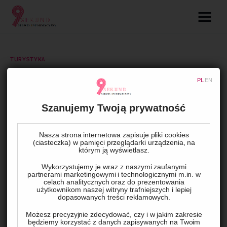
09.com.pl
Serwis informacyjny
TURYSTYKA
Lifestyle
Jak wybrać najlepszą firmę
PL
EN
przewozową dla swojej
Dziecko
Szanujemy Twoją prywatność
wycieczki?
Technologie
Nasza strona internetowa zapisuje pliki cookies
(ciasteczka) w pamięci przeglądarki urządzenia, na
BY
REDAKCJA
25 MARCA, 2025
0
COMMENTS
którym ją wyświetlasz.
Podróże
Wykorzystujemy je wraz z naszymi zaufanymi
partnerami marketingowymi i technologicznymi m.in. w
Zdrowie
celach analitycznych oraz do prezentowania
użytkownikom naszej witryny trafniejszych i lepiej
dopasowanych treści reklamowych.
Możesz precyzyjnie zdecydować, czy i w jakim zakresie
będziemy korzystać z danych zapisywanych na Twoim