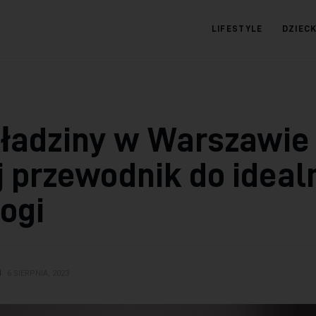
LIFESTYLE
DZIEC
09.com.pl
Serwis informacyjny
ładziny w Warszawie 
 przewodnik do ideal
ogi
N
6 SIERPNIA, 2023