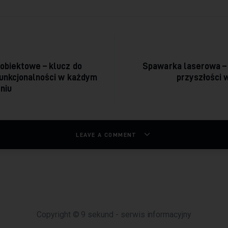
acja wpisu
obiektowe – klucz do
Spawarka laserowa – 
 funkcjonalności w każdym
przyszłości 
niu
LEAVE A COMMENT
Copyright © 9 sekund - serwis informacyjny