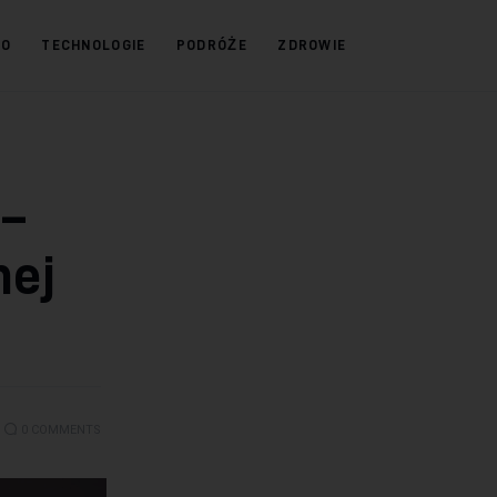
KO
TECHNOLOGIE
PODRÓŻE
ZDROWIE
–
nej
0
COMMENTS