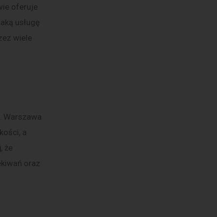
ie oferuje 
taką usługę 
zez wiele 
a. Warszawa 
ości, a 
 że 
ekiwań oraz 