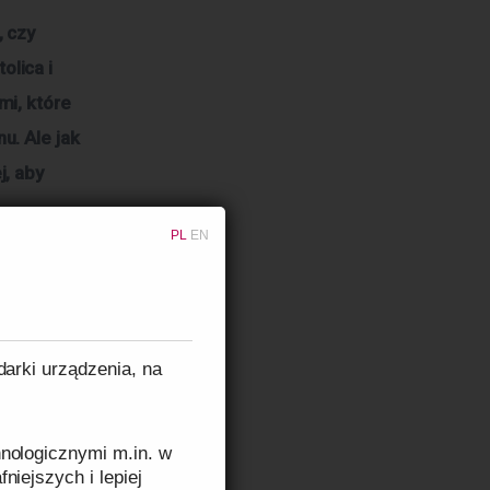
 czy 
lica i 
i, które 
. Ale jak 
, aby 
PL
EN
uwagę?
 są różne 
darki urządzenia, na
h jak 
 swoje 
nologicznymi m.in. w
eszczenia, 
niejszych i lepiej