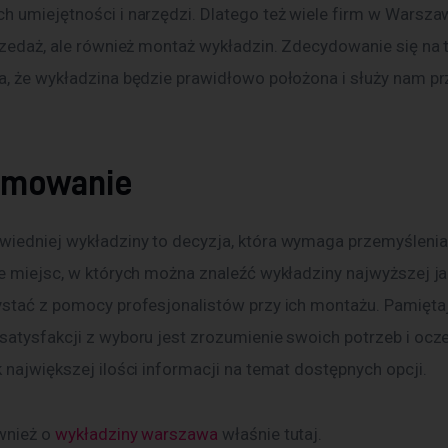
h umiejętności i narzędzi. Dlatego też wiele firm w Warszaw
przedaż, ale również montaż wykładzin. Zdecydowanie się na 
a, że wykładzina będzie prawidłowo położona i służy nam pr
umowanie
iedniej wykładziny to decyzja, która wymaga przemyśleni
e miejsc, w których można znaleźć wykładziny najwyższej jak
ystać z pomocy profesjonalistów przy ich montażu. Pamiętaj,
satysfakcji z wyboru jest zrozumienie swoich potrzeb i ocz
 największej ilości informacji na temat dostępnych opcji.
wnież o 
wykładziny warszawa
 właśnie tutaj. 