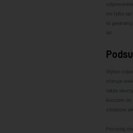
odpowiednic
nie tylko s
to gwarancj
lat.
Pods
Wybór odpow
oferuje wiel
także skorz
kluczem do 
zdobycie jak
Poczytaj ró