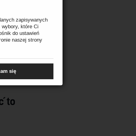
 danych zapisywanych
 wybory, które Ci
ośnik do ustawień
ronie naszej strony
 najwyższej 
in, inne 
lepu warto 
zeczytasz w
Informacji
 
am się
ć to