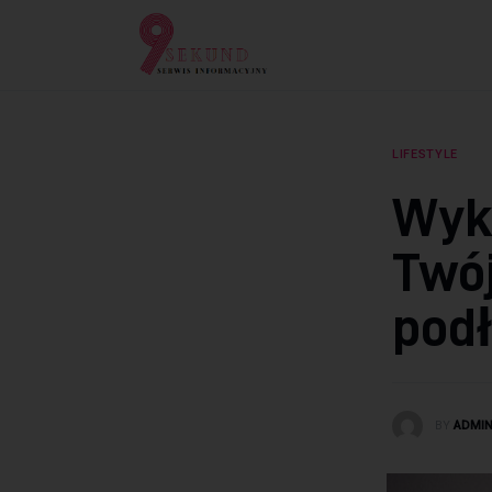
Lifestyle
Dziecko
Technologie
LIFESTYLE
Podróże
Wyk
Zdrowie
Twój
podł
BY
ADMI