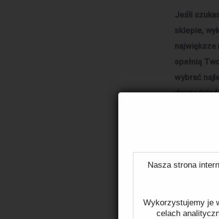
Jeśli szuka
sklepie, wy
największe 
spełnią Two
wybrać najl
dowiedzieć 
Wybór
Wybór odpow
Nasza strona intern
rodzaje wyk
wełna, prze
Wykorzystujemy je w
plusy i min
celach analitycz