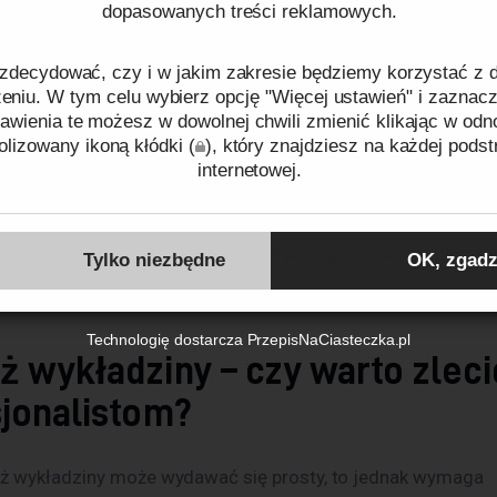
 być ona położona.
dopasowanych treści reklamowych.
y z wykładzinami w Warszawie
zdecydować, czy i w jakim zakresie będziemy korzystać z
niu. W tym celu wybierz opcję "Więcej ustawień" i zaznacz
awienia te możesz w dowolnej chwili zmienić klikając w odn
lizowany ikoną kłódki (
), który znajdziesz na każdej podst
eruje wiele sklepów z wykładzinami, które oferują produkty
internetowej.
które z nich specjalizują się w konkretnych rodzajach wykładz
roki wybór produktów różnych producentów. Przy wyborze sk
ków cookies oraz tego, w jaki sposób przetwarzamy dane pr
gę na opinie klientów oraz na oferowaną pomoc w doborze
o plikach cookies
oraz naszej
Polityce prywatności
.
Tylko niezbędne
OK, zgadz
j wykładziny. 
Identyfikator zgody:
ID56048260807082420
Technologię dostarcza
PrzepisNaCiasteczka.pl
 wykładziny – czy warto zleci
sjonalistom?
 wykładziny może wydawać się prosty, to jednak wymaga 