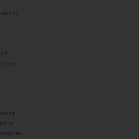
znacznie 
 
nych 
iska i 
iększą 
est to 
 połączeń, 