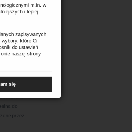
stopić 
nologicznymi m.in. w
i mocne 
niejszych i lepiej
scu, proces 
kich i 
 danych zapisywanych
 wybory, które Ci
ośnik do ustawień
ronie naszej strony
zeczytasz w
Informacji
j 
am się
cyzyjna. 
recyzyjnie 
ealna do 
dzone przez 