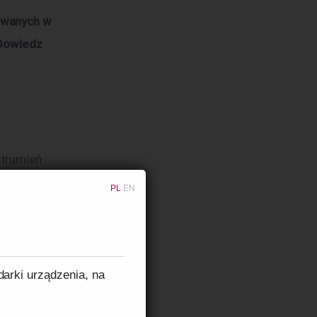
owanych w 
 Dowiedz 
trumień 
erowa jest 
PL
EN
ą całość. 
darki urządzenia, na
 w jednym 