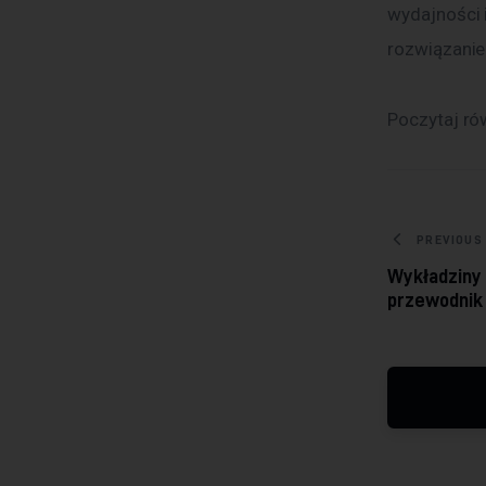
wydajności 
rozwiązanie
Poczytaj ró
Nawig
PREVIOUS
Wykładziny
przewodnik 