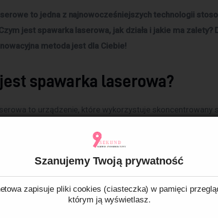
serowe to jedna z najnowocześniejszych technologii stos
Czym jest spawarka laserowa, jak działa i jakie ma zalety?
innowacyjna metoda jest dla Ciebie!
jest spawarka laserowa?
serowa to urządzenie, które wykorzystuje skoncentrowany s
erowego do łączenia różnego rodzaju materiałów. Wiązka las
e potrafi przetopić materiał, a następnie połączyć go w jedn
Szanujemy Twoją prywatność
ziała spawarka laserowa?
etowa zapisuje pliki cookies (ciasteczka) w pamięci przeglą
którym ją wyświetlasz.
serowa działa na zasadzie skoncentrowania energii światła