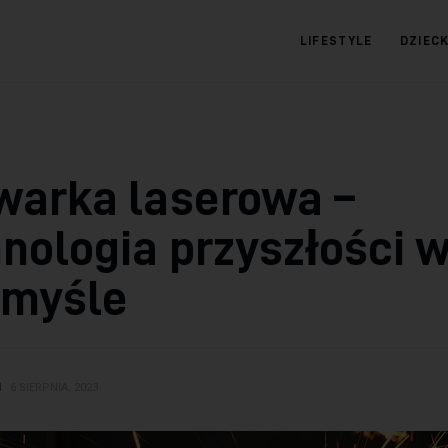
LIFESTYLE
DZIEC
09.com.pl
Serwis informacyjny
warka laserowa –
nologia przyszłości 
emyśle
N
6 SIERPNIA, 2023