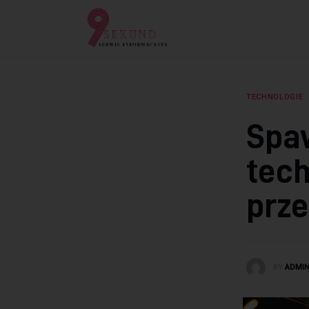
Lifestyle
Dziecko
Technologie
TECHNOLOGIE
Podróże
Spa
Zdrowie
tech
prz
BY
ADMI