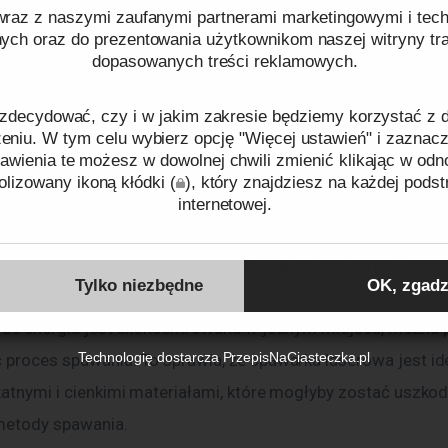
umień światła laserowego jest na tyle intensywny, że potrafi 
raz z naszymi zaufanymi partnerami marketingowymi i tech
ny materiał, a następnie szybko go stygnąć, tworząc trwałe 
nych oraz do prezentowania użytkownikom naszej witryny traf
dopasowanych treści reklamowych.
 Dzięki temu, że energia jest skoncentrowana w jednym miej
t bardzo precyzyjny i pozwala na łączenie nawet bardzo cien
zdecydować, czy i w jakim zakresie będziemy korzystać z
 materiałów.
niu. W tym celu wybierz opcję "Więcej ustawień" i zaznacz
awienia te możesz w dowolnej chwili zmienić klikając w odn
lizowany ikoną kłódki (
), który znajdziesz na każdej podst
y spawarki laserowej
internetowej.
ków cookies oraz tego, w jaki sposób przetwarzamy dane pr
erowa ma wiele zalet, które sprawiają, że jest coraz częście
o plikach cookies
oraz naszej
Polityce prywatności
.
Tylko niezbędne
OK, zgadz
rzez przemysł. Przede wszystkim, jest to metoda bardzo pre
, że energia jest skoncentrowana w jednym miejscu, można p
Identyfikator zgody:
ID01149260808143859
 proces spawania. To sprawia, że spawarka laserowa jest id
Technologię dostarcza
PrzepisNaCiasteczka.pl
ikatnymi i cienkimi materiałami, które mogłyby zostać uszko
metody spawania.