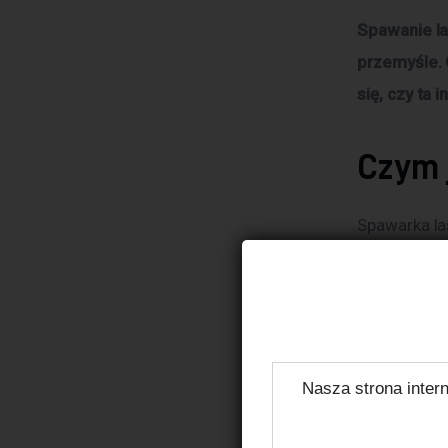
Spawanie la
przemyśle. 
się, czy ta 
Czym 
Spawarka la
światła las
tak mocna, ż
Jak d
Nasza strona intern
Spawarka la