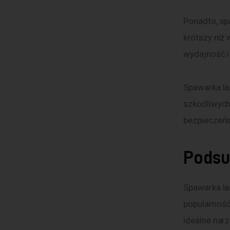
Ponadto, sp
krótszy niż
wydajność i
Spawarka las
szkodliwych
bezpieczeń
Pods
Spawarka la
popularność 
idealne narz