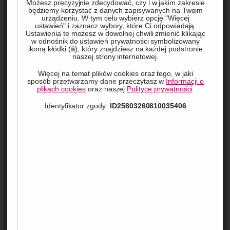
Możesz precyzyjnie zdecydować, czy i w jakim zakresie
czy nadają się do przemysłu spożywczego, gdzie standardy 
będziemy korzystać z danych zapisywanych na Twoim
urządzeniu. W tym celu wybierz opcję "Więcej
higieniczne są bardzo rygorystyczne? W niniejszym artykule 
ustawień" i zaznacz wybory, które Ci odpowiadają.
Ustawienia te możesz w dowolnej chwili zmienić klikając
przyjrzymy się, jak zawiesia pasowe znajdują zastosowanie w 
w odnośnik do ustawień prywatności symbolizowany
ikoną kłódki (
), który znajdziesz na każdej podstronie
branży spożywczej i farmaceutycznej, jakie są ich 
naszej strony internetowej.
ograniczenia, ale i zalety.  
Więcej na temat plików cookies oraz tego, w jaki
sposób przetwarzamy dane przeczytasz w
Informacji o
plikach cookies
oraz naszej
Polityce prywatności
.
Co wyróżnia zawiesia pasowe?
Identyfikator zgody:
ID25803260810035406
Zawiesia pasowe charakteryzują się przede wszystkim dużą 
wszechstronnością i lekkością. Wykonane są z 
wysokowytrzymałych materiałów syntetycznych, takich jak 
poliester czy poliamid, które zapewniają im trwałość i 
odporność na różnorodne warunki pracy. Ich dużą zaletą jest 
elastyczność, co umożliwia ich stosowanie nawet w 
trudnodostępnych miejscach.