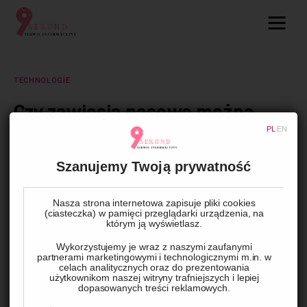
09.com.pl
Serwis informacyjny
TECHNOLOGIE
Lifestyle
Czy zawiesia pasowe można
stosować w przemyśle
PL
EN
Dziecko
spożywczym?
Szanujemy Twoją prywatność
Technologie
BY
ADMIN
7 KWIETNIA, 2025
0
COMMENTS
Nasza strona internetowa zapisuje pliki cookies
Podróże
(ciasteczka) w pamięci przeglądarki urządzenia, na
którym ją wyświetlasz.
Zdrowie
Zawiesia pasowe to niezwykle wszechstronny sprzęt 
Wykorzystujemy je wraz z naszymi zaufanymi
partnerami marketingowymi i technologicznymi m.in. w
stosowany w różnych branżach i dziedzinach 
celach analitycznych oraz do prezentowania
użytkownikom naszej witryny trafniejszych i lepiej
przemysłowych. Są one wykorzystywane do przenoszenia, 
dopasowanych treści reklamowych.
podtrzymywania czy manipulacji różnorodnymi ładunkami. Ale 