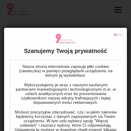
09.com.pl
Serwis informacyjny
UNCATEGORIZED
PL
EN
Lifestyle
Drukarka fiskalna a kasa
Szanujemy Twoją prywatność
fiskalna – czym się różnią i
Dziecko
którą wybrać do swojej
Nasza strona internetowa zapisuje pliki cookies
działalności?
(ciasteczka) w pamięci przeglądarki urządzenia, na
Technologie
którym ją wyświetlasz.
Wykorzystujemy je wraz z naszymi zaufanymi
Podróże
partnerami marketingowymi i technologicznymi m.in. w
BY
ADMIN
2 KWIETNIA, 2025
0
COMMENTS
celach analitycznych oraz do prezentowania
użytkownikom naszej witryny trafniejszych i lepiej
Zdrowie
dopasowanych treści reklamowych.
Wielu 
przedsiębiorców, 
zwłaszcza 
tych 
rozpoczynających 
Możesz precyzyjnie zdecydować, czy i w jakim zakresie
będziemy korzystać z danych zapisywanych na Twoim
działalność 
gospodarczą, 
staje 
przed 
dylematem: 
drukarka 
urządzeniu. W tym celu wybierz opcję "Więcej
ustawień" i zaznacz wybory, które Ci odpowiadają.
fiskalna 
czy 
kasa 
fiskalna? 
Choć 
na 
pierwszy 
rzut 
oka 
mogą 
Ustawienia te możesz w dowolnej chwili zmienić klikając